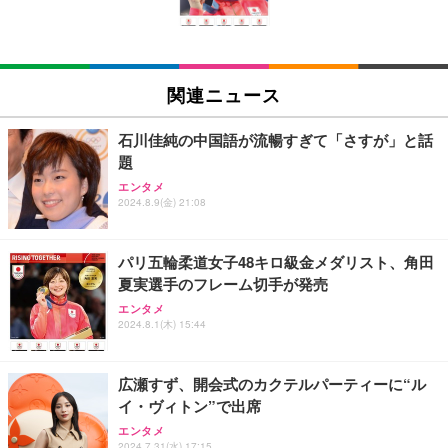
￥5,699
￥105,595
(黒網+黒枠+黒足)
EIZO ビジネス向けプレミアムモニター | FlexScan
SIHOO B100 オフィスチェア／デスクチェア メッシ
Amazonベーシック ペットシーツ 厚型 ワイド 42枚
EV2740X-WT | 27.0型4K UHD・USB Type-C・ホワ
ュチェア 人間工学 疲れない ブラック
x2袋(84枚) ホワイト(吸収面:ライトブルー)
関連ニュース
イト
￥27,999
￥3,234
￥109,572
石川佳純の中国語が流暢すぎて「さすが」と話
題
Sezlife オフィスチェア デスクチェア 疲れない テレ
【純正品】27"ゲーミングモニター DualSense 充電
ネオ・ルーライフ ネオ・オムツ L 中型犬用 26枚入
エンタメ
ワーク チェア 強化バックレスト 30度ロッキング機
2024.8.9(金) 21:08
フック付き（CFI-ZDM1J）
り 単品
能 人間工学 椅子 腰サポート 90度跳ね上げ式アーム
レスト 3Dヘッドレスト ハンガー付き 高反発クッシ
￥49,979
￥1,800
￥7,680
ョン PCチェア 通気性メッシュ ゲーミング/勉強/事
パリ五輪柔道女子48キロ級金メダリスト、角田
務用 おしゃれ パソコンチェア (ブラック)
夏実選手のフレーム切手が発売
Sezlife オフィスチェア デスクチェア 疲れない テレ
【整備済み品】Dell E2724HS 27インチ 液晶モニタ
Smart Basic(スマートベーシック) 【Amazon.co.jp
エンタメ
ワーク チェア 強化バックレスト 30度ロッキング機
ー フルHD（1920×1080）VA 非光沢 HDMI/DisplayP
限定】 Smart Basic アイリスオーヤマ ペットシーツ
2024.8.1(木) 15:44
能 人間工学 椅子 腰サポート 90度跳ね上げ式アーム
ort/VGA スピーカー内蔵 高さ調整 スイベル VESA対
超厚型 お徳用 ワイド 100枚入 (x 1) (ケース販売)
レスト 3Dヘッドレスト ハンガー付き 高反発クッシ
応 ComfortView ビジネス向け
￥7,680
￥15,800
￥3,670
ョン PCチェア 通気性メッシュ ゲーミング/勉強/事
広瀬すず、開会式のカクテルパーティーに“ル
務用 おしゃれ パソコンチェア (ホワイト)
イ・ヴィトン”で出席
ANDWINT オフィスチェア デスクチェア 肘なし メ
【MiniLED/24.5inch/280Hz/FHD】GRAPHT THE S
アイリスオーヤマ ペットシーツ 超厚型 お徳用 レギ
ッシュ 通気性 ランバーサポート付き 腰サポート ガ
HOOTER Gaming Monitor 24” Essential ゲーミン
エンタメ
ュラー 200枚入【Amazon.co.jp限定】
ス圧無段階昇降 360度回転 キャスター付き コンパク
グモニター QD 24.5インチ 1ms FHD 量子ドット 残
2024.7.31(水) 17:15