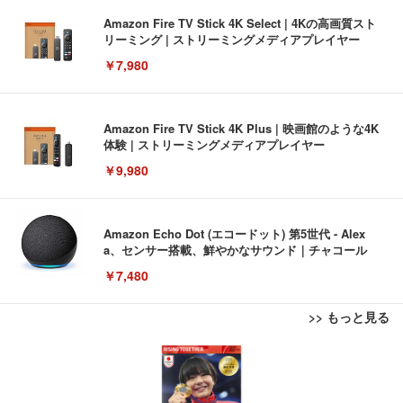
Amazon Fire TV Stick 4K Select | 4Kの高画質スト
リーミング | ストリーミングメディアプレイヤー
￥7,980
Amazon Fire TV Stick 4K Plus | 映画館のような4K
体験 | ストリーミングメディアプレイヤー
￥9,980
Amazon Echo Dot (エコードット) 第5世代 - Alex
a、センサー搭載、鮮やかなサウンド｜チャコール
￥7,480
>> もっと見る
[EdoErgo] オフィスチェア 椅子 テレワーク 疲れな
EIZO ビジネス向けプレミアムモニター | FlexScan
Amazonベーシック ペットシーツ 薄型 レギュラー 1
い 跳ね上げ式アームレスト コンパクト 約105度ロッ
EV3240X-WT | 31.5型4K UHD・USB Type-C・ホワ
回使い捨て 無香料 ホワイト 300枚
キング pc 事務椅子 360度回転 座面昇降 強化ナイロ
イト
ン樹脂ベース 通気性メッシュ 在宅ワーク H-WY01
￥3,373