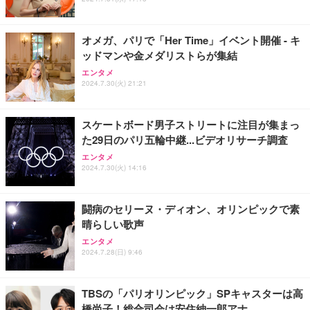
ト 幅52×奥行58.5×高さ84～96cm テレワーク 在宅
像低減 (3年保証 | 輝点保証 | 日本メーカー)
￥3,731
￥4,139
￥34,980
勤務 ブラック
オメガ、パリで「Her Time」イベント開催 - キ
ッドマンや金メダリストらが集結
エンタメ
2024.7.30(火) 21:21
スケートボード男子ストリートに注目が集まっ
た29日のパリ五輪中継...ビデオリサーチ調査
エンタメ
2024.7.30(火) 14:16
闘病のセリーヌ・ディオン、オリンピックで素
晴らしい歌声
エンタメ
2024.7.28(日) 9:46
TBSの「パリオリンピック」SPキャスターは高
橋尚子！総合司会は安住紳一郎アナ