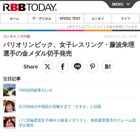
MENU
CLOSE
ホーム
IT・デジタル
SPEED TEST
エンタメ
ライフ
ホーム
IT・デジタル
エンタメ
その他
2024.8.13（火）16:48
パリオリンピック、女子レスリング・藤波朱理
IT・デジタルTOP
スマートフォン
SPEED TEST
選手の金メダル切手発売
ネタ
ガジェット・ツール
エンタメ
ショッピング
その他
エンタメTOP
映画・ドラマ
ライフ
注目記事
韓流・K-POP
韓国・芸能
ライフTOP
グルメ
リリース一覧
10G光回線導入レポ
音楽
スポーツ
ペット
ショッピング
プッシュ通知の停止方法
石川佳純の中国語が流暢すぎて「さすが」と話題
グラビア
ブログ
その他
パリ五輪柔道女子48キロ級金メダリスト、角田夏実選手のフレーム切
ショッピング
その他
手が発売