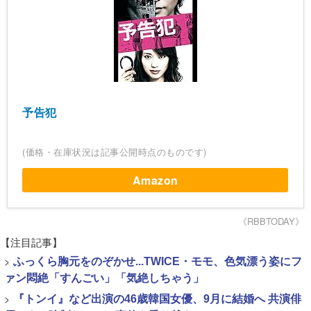
予告犯
(価格・在庫状況は記事公開時点のものです)
Amazon
《RBBTODAY》
【注目記事】
>
ふっくら胸元をのぞかせ...TWICE・モモ、色気漂う姿にフ
ァン悶絶「すんごい」「気絶しちゃう」
>
『トンイ』など出演の46歳韓国女優、9月に結婚へ 共演俳