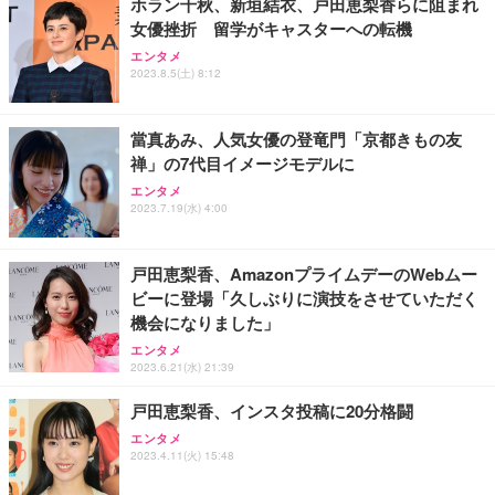
ホラン千秋、新垣結衣、戸田恵梨香らに阻まれ
女優挫折 留学がキャスターへの転機
エンタメ
2023.8.5(土) 8:12
當真あみ、人気女優の登竜門「京都きもの友
禅」の7代目イメージモデルに
エンタメ
2023.7.19(水) 4:00
戸田恵梨香、AmazonプライムデーのWebムー
ビーに登場「久しぶりに演技をさせていただく
機会になりました」
エンタメ
2023.6.21(水) 21:39
戸田恵梨香、インスタ投稿に20分格闘
エンタメ
2023.4.11(火) 15:48