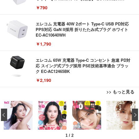
￥790
エレコム 充電器 40W 2ポート Type-C USB PD対応
PPS対応 GaN II採用 折りたたみ式プラグ ホワイト
EC-AC10640WH
￥1,790
エレコム 65W 充電器 Type-C コンセント 急速 PD対
応 スイング式プラグ採用 PSE技術基準適合 ブラッ
ク EC-AC12465BK
￥2,190
>> もっと見る
EIZO ビジネス向けプレミアムモニター | FlexScan
EV3240X-WT | 31.5型4K UHD・USB Type-C・ホワ
‹
イト
￥105,595
1
/
2