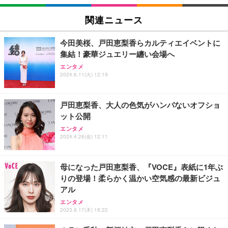
EIZO ビジネス向けプレミアムモニター | FlexScan
EV2740X-WT | 27.0型4K UHD・USB Type-C・ホワ
関連ニュース
イト
￥109,572
今田美桜、戸田恵梨香らカルティエイベントに
集結！豪華ジュエリー纏い会場へ
【純正品】27"ゲーミングモニター DualSense 充電
エンタメ
フック付き（CFI-ZDM1J）
2024.6.11(火) 12:19
￥49,979
戸田恵梨香、大人の色気がハンパないオフショ
ット公開
【整備済み品】Dell E2724HS 27インチ 液晶モニタ
エンタメ
ー フルHD（1920×1080）VA 非光沢 HDMI/DisplayP
2024.4.26(金) 12:11
ort/VGA スピーカー内蔵 高さ調整 スイベル VESA対
応 ComfortView ビジネス向け
￥15,800
母になった戸田恵梨香、『VOCE』表紙に1年ぶ
りの登場！柔らかく温かい空気感の最新ビジュ
【MiniLED/24.5inch/280Hz/FHD】GRAPHT THE S
アル
HOOTER Gaming Monitor 24” Essential ゲーミン
グモニター QD 24.5インチ 1ms FHD 量子ドット 残
エンタメ
像低減 (3年保証 | 輝点保証 | 日本メーカー)
2023.8.17(木) 18:22
￥34,980