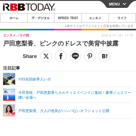
MENU
CLOSE
ホーム
IT・デジタル
SPEED TEST
エンタメ
ライフ
ホーム
IT・デジタル
エンタメ
その他
2024.8.15（木）17:15
戸田恵梨香、ピンクのドレスで美背中披露
IT・デジタルTOP
スマートフォン
SPEED TEST
ネタ
ガジェット・ツール
エンタメ
注目記事
ショッピング
その他
エンタメTOP
映画・ドラマ
ライフ
10G光回線導入レポ
韓流・K-POP
韓国・芸能
ライフTOP
グルメ
リリース一覧
今田美桜、戸田恵梨香らカルティエイベントに集結！豪華ジュエリー
音楽
スポーツ
ペット
ショッピング
纏い会場へ
プッシュ通知の停止方法
グラビア
ブログ
その他
戸田恵梨香、大人の色気がハンパないオフショット公開
ショッピング
その他