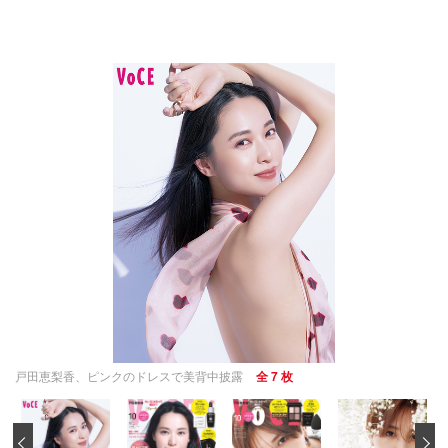
戸田恵梨香、ピンクのドレスで美背中披露
全 7 枚
‹