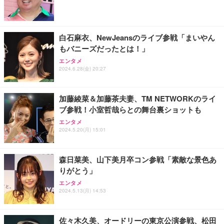
ワーク チェア 強化バックレスト 30度ロッキング機
ー フルHD（1920×1080）VA 非光沢 HDMI/DisplayP
限定】 Smart Basic アイリスオーヤマ ペットシーツ
能 人間工学 椅子 腰サポート 90度跳ね上げ式アーム
ort/VGA スピーカー内蔵 高さ調整 スイベル VESA対
超厚型 お徳用 ワイド 100枚入 (x 1) (ケース販売)
レスト 3Dヘッドレスト ハンガー付き 高反発クッシ
応 ComfortView ビジネス向け
￥7,680
￥15,800
￥3,670
ョン PCチェア 通気性メッシュ ゲーミング/勉強/事
白石麻衣、NewJeansのライブ参戦「まいやん
務用 おしゃれ パソコンチェア (ホワイト)
もバニーズだったとは！」
ANDWINT オフィスチェア デスクチェア 肘なし メ
【MiniLED/24.5inch/280Hz/FHD】GRAPHT THE S
アイリスオーヤマ ペットシーツ 超厚型 お徳用 レギ
ッシュ 通気性 ランバーサポート付き 腰サポート ガ
HOOTER Gaming Monitor 24” Essential ゲーミン
エンタメ
ュラー 200枚入【Amazon.co.jp限定】
ス圧無段階昇降 360度回転 キャスター付き コンパク
グモニター QD 24.5インチ 1ms FHD 量子ドット 残
2024.6.28(金) 20:27
ト 幅52×奥行58.5×高さ84～96cm テレワーク 在宅
像低減 (3年保証 | 輝点保証 | 日本メーカー)
￥3,731
￥4,139
￥34,980
勤務 ブラック
加藤綾菜＆加藤茶夫妻、TM NETWORKのライ
ブ参戦！小室哲哉らとの舞台裏ショットも
エンタメ
2024.5.20(月) 15:01
森日菜美、山下美月卒コン参戦「素敵な景色あ
りがとう」
エンタメ
2024.5.13(月) 14:53
佐々木久美、オードリーの東京公演参戦、松田