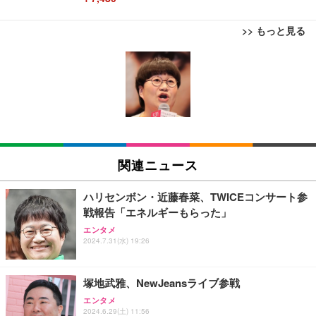
>> もっと見る
[EdoErgo] オフィスチェア 椅子 テレワーク 疲れな
EIZO ビジネス向けプレミアムモニター | FlexScan
Amazonベーシック ペットシーツ 薄型 レギュラー 1
い 跳ね上げ式アームレスト コンパクト 約105度ロッ
EV3240X-WT | 31.5型4K UHD・USB Type-C・ホワ
回使い捨て 無香料 ホワイト 300枚
キング pc 事務椅子 360度回転 座面昇降 強化ナイロ
イト
ン樹脂ベース 通気性メッシュ 在宅ワーク H-WY01
￥3,373
￥5,699
￥105,595
(黒網+黒枠+黒足)
EIZO ビジネス向けプレミアムモニター | FlexScan
SIHOO B100 オフィスチェア／デスクチェア メッシ
Amazonベーシック ペットシーツ 厚型 ワイド 42枚
EV2740X-WT | 27.0型4K UHD・USB Type-C・ホワ
ュチェア 人間工学 疲れない ブラック
x2袋(84枚) ホワイト(吸収面:ライトブルー)
関連ニュース
イト
￥27,999
￥3,234
￥109,572
ハリセンボン・近藤春菜、TWICEコンサート参
戦報告「エネルギーもらった」
Sezlife オフィスチェア デスクチェア 疲れない テレ
【純正品】27"ゲーミングモニター DualSense 充電
ネオ・ルーライフ ネオ・オムツ L 中型犬用 26枚入
エンタメ
ワーク チェア 強化バックレスト 30度ロッキング機
2024.7.31(水) 19:26
フック付き（CFI-ZDM1J）
り 単品
能 人間工学 椅子 腰サポート 90度跳ね上げ式アーム
レスト 3Dヘッドレスト ハンガー付き 高反発クッシ
￥49,979
￥1,800
￥7,680
ョン PCチェア 通気性メッシュ ゲーミング/勉強/事
塚地武雅、NewJeansライブ参戦
務用 おしゃれ パソコンチェア (ブラック)
エンタメ
Sezlife オフィスチェア デスクチェア 疲れない テレ
【整備済み品】Dell E2724HS 27インチ 液晶モニタ
Smart Basic(スマートベーシック) 【Amazon.co.jp
2024.6.29(土) 11:56