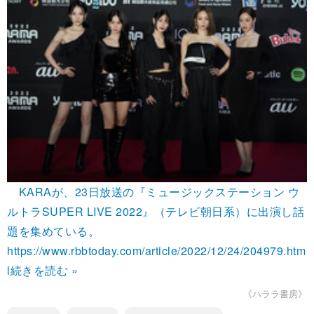
KARAが、23日放送の『ミュージックステーション ウ
ルトラSUPER LIVE 2022』（テレビ朝日系）に出演し話
題を集めている。
https://www.rbbtoday.com/article/2022/12/24/204979.htm
l
続きを読む »
《ハララ書房》