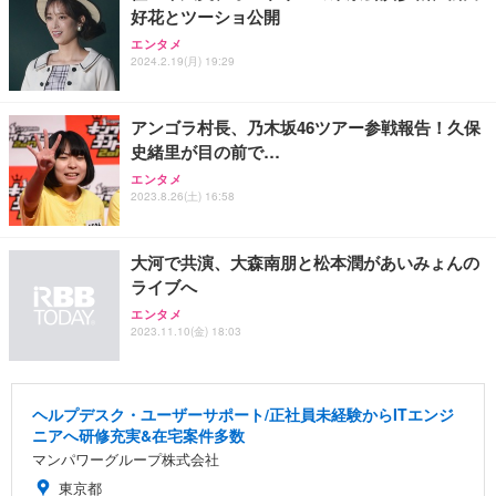
好花とツーショ公開
エンタメ
2024.2.19(月) 19:29
アンゴラ村長、乃木坂46ツアー参戦報告！久保
史緒里が目の前で…
エンタメ
2023.8.26(土) 16:58
大河で共演、大森南朋と松本潤があいみょんの
ライブへ
エンタメ
2023.11.10(金) 18:03
ヘルプデスク・ユーザーサポート/正社員未経験からITエンジ
ニアへ研修充実&在宅案件多数
マンパワーグループ株式会社
東京都