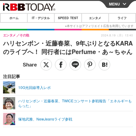
MENU
CLOSE
ホーム
IT・デジタル
SPEED TEST
エンタメ
ライフ
ホーム
IT・デジタル
エンタメ
その他
2024.8.19（月）13:40
ハリセンボン・近藤春菜、9年ぶりとなるKARA
IT・デジタルTOP
スマートフォン
SPEED TEST
のライブへ！ 同行者にはPerfume・あ～ちゃん
ネタ
ガジェット・ツール
エンタメ
ショッピング
その他
エンタメTOP
映画・ドラマ
ライフ
注目記事
韓流・K-POP
韓国・芸能
ライフTOP
グルメ
リリース一覧
10G光回線導入レポ
音楽
スポーツ
ペット
ショッピング
プッシュ通知の停止方法
ハリセンボン・近藤春菜、TWICEコンサート参戦報告「エネルギーも
らった」
グラビア
ブログ
その他
ショッピング
その他
塚地武雅、NewJeansライブ参戦