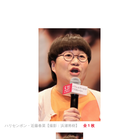
ハリセンボン・近藤春菜【撮影：浜瀬将樹】
全 1 枚