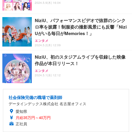
2024.5.9(木) 16:04
NiziU、パフォーマンスビデオで抜群のシンク
ロ率を披露！制服姿の撮影風景にも反響「Nizi
Uがいる毎日がMemories！」
エンタメ
2024.5.2(木) 12:09
NiziU、初のスタジアムライブを収録した映像
作品が本日リリース！
エンタメ
2024.5.1(水) 12:12
社会保険完備の職場で薬剤師
データインデックス株式会社 名古屋オフィス
愛知県
月給35万円～40万円
正社員