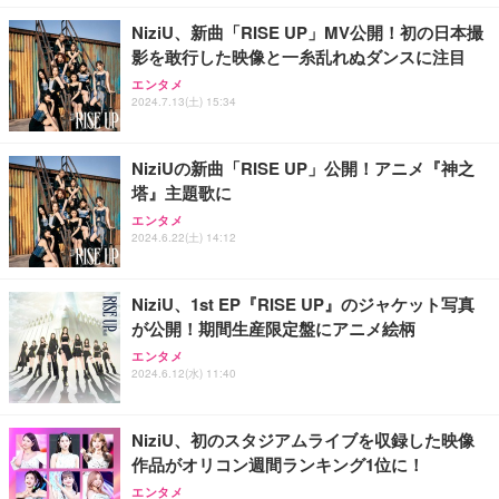
￥999
NiziU、新曲「RISE UP」MV公開！初の日本撮
影を敢行した映像と一糸乱れぬダンスに注目
寝ホン 睡眠用イヤホン 寝ながら 痛くない 超軽量2.8
g ASMR推薦 ワイヤレス Bluetooth6.1 柔軟性高 安
エンタメ
眠 仕事 ブルー
2024.7.13(土) 15:34
￥2,682
NiziUの新曲「RISE UP」公開！アニメ『神之
塔』主題歌に
エンタメ
2024.6.22(土) 14:12
NiziU、1st EP『RISE UP』のジャケット写真
が公開！期間生産限定盤にアニメ絵柄
エンタメ
2024.6.12(水) 11:40
NiziU、初のスタジアムライブを収録した映像
作品がオリコン週間ランキング1位に！
エンタメ