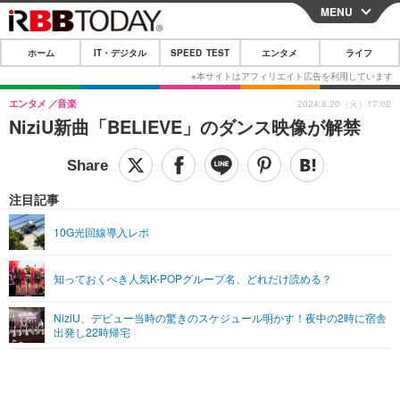
MENU
CLOSE
ホーム
IT・デジタル
SPEED TEST
エンタメ
ライフ
ホーム
IT・デジタル
エンタメ
音楽
2024.8.20（火）17:02
NiziU新曲「BELIEVE」のダンス映像が解禁
IT・デジタルTOP
スマートフォン
SPEED TEST
ネタ
ガジェット・ツール
エンタメ
注目記事
ショッピング
その他
エンタメTOP
映画・ドラマ
ライフ
10G光回線導入レポ
韓流・K-POP
韓国・芸能
ライフTOP
グルメ
リリース一覧
知っておくべき人気K-POPグループ名、どれだけ読める？
音楽
スポーツ
ペット
ショッピング
プッシュ通知の停止方法
グラビア
ブログ
NiziU、デビュー当時の驚きのスケジュール明かす！夜中の2時に宿舎
その他
出発し22時帰宅
ショッピング
その他