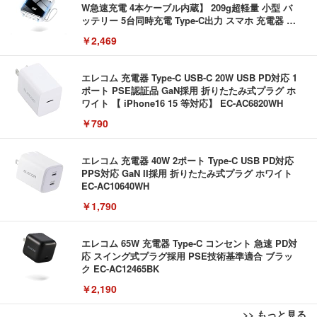
W急速充電 4本ケーブル内蔵】 209g超軽量 小型 バ
ッテリー 5台同時充電 Type-C出力 スマホ 充電器 LC
D残量表示 LEDライト付き ストラップ付き 持ち運び
￥2,469
携帯充電器 停電対策 アウトドア/旅行/出張/防災/緊
急用 iOS/Android各種他対応 機内持込可 (高級白い)
エレコム 充電器 Type-C USB-C 20W USB PD対応 1
ポート PSE認証品 GaN採用 折りたたみ式プラグ ホ
ワイト 【 iPhone16 15 等対応】 EC-AC6820WH
￥790
エレコム 充電器 40W 2ポート Type-C USB PD対応
PPS対応 GaN II採用 折りたたみ式プラグ ホワイト
EC-AC10640WH
￥1,790
エレコム 65W 充電器 Type-C コンセント 急速 PD対
応 スイング式プラグ採用 PSE技術基準適合 ブラッ
ク EC-AC12465BK
￥2,190
>> もっと見る