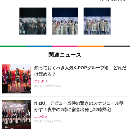
Bluetoothイヤホン ワイヤレスイヤホン IPX7防水
最大60時間再生 2026年最新Bluetooth6.0ブルートゥ
ースイヤホン 全音域HIFI音質低遅延接続瞬時 片耳/
両耳 WEB会議/運動/ゲーム/通学通勤/スポーツ/音楽
￥999
用iPhone/Android対応 (002 black)
Grithope イヤホン タイプC【2026新モデル 耐久
性】 有線イヤホン マイク付き HiFi音質 ノイズ低減
関連ニュース
重低音 遅延なし
￥949
知っておくべき人気K-POPグループ名、どれだ
け読める？
Lightning to 3.5mm イヤホンジャック 変換 MFi認
エンタメ
証 【ハイレゾ音質】 内蔵DAC 遅延なし 48ビット/9
2024.7.26(金) 19:38
6KHz 音量調節対応
￥999
NiziU、デビュー当時の驚きのスケジュール明
かす！夜中の2時に宿舎出発し22時帰宅
【HIFI音質】iphone イヤホンジャック ライトニン
エンタメ
グ イヤホン 変換 MFI認証 4極 内蔵DAC 遅延なし 音
2024.7.26(金) 12:57
量調節/音楽