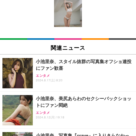
Juice=Juice Concert 2026 UP TO 11 MORE! MOR
E! (特典なし) [Blu-ray]
￥8,698
【Amazon.co.jp限定】「Juice=Juice Concert 202
6 UP TO 11 MORE！ MORE！」 - Juice＝Juice(L
関連ニュース
判ブロマイド5枚セット) [Blu-ray]
￥11,000
小池里奈、スタイル抜群の写真集オフショ連投
にファン歓喜
日下部ほたる どんどんやる気になる！日下部式学習
エンタメ
法[DVD]
2024.8.17(土) 8:20
￥4,620
小池里奈、美尻あらわのセクシーバックショッ
トにファン悶絶
King & Prince DOME TOUR 2026 ～STARRING～
エンタメ
(初回限定盤)(2枚組) [Blu-ray]
2024.8.12(月) 19:18
￥6,807
小池里奈、写真集『crave』に入りきらなかっ