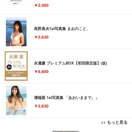
￥2,400
髙野真央1st写真集 まおのこと、
￥3,630
永瀬廉 プレミアムBOX【初回限定版】(仮)
￥8,800
溝端葵 1st写真集 「あおいままで。」
￥3,630
>> もっと見る