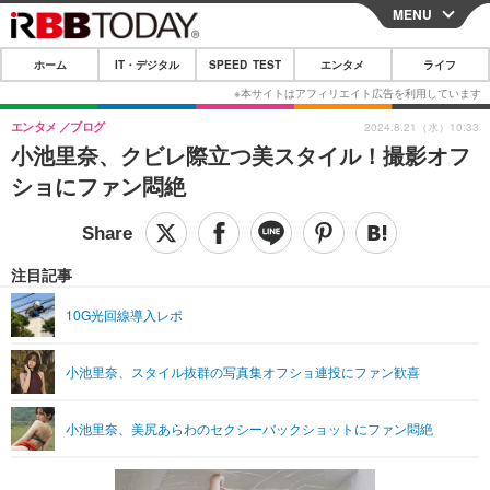
MENU
CLOSE
ホーム
IT・デジタル
SPEED TEST
エンタメ
ライフ
ホーム
IT・デジタル
エンタメ
ブログ
2024.8.21（水）10:33
小池里奈、クビレ際立つ美スタイル！撮影オフ
IT・デジタルTOP
スマートフォン
SPEED TEST
ショにファン悶絶
ネタ
ガジェット・ツール
エンタメ
ショッピング
その他
エンタメTOP
映画・ドラマ
ライフ
注目記事
韓流・K-POP
韓国・芸能
ライフTOP
グルメ
リリース一覧
10G光回線導入レポ
音楽
スポーツ
ペット
ショッピング
プッシュ通知の停止方法
小池里奈、スタイル抜群の写真集オフショ連投にファン歓喜
グラビア
ブログ
その他
ショッピング
その他
小池里奈、美尻あらわのセクシーバックショットにファン悶絶