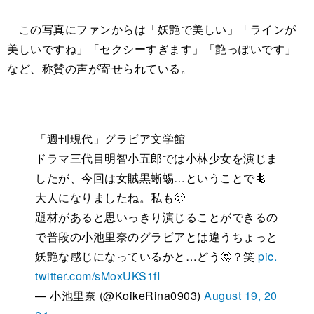
この写真にファンからは「妖艶で美しい」「ラインが
美しいですね」「セクシーすぎます」「艶っぽいです」
など、称賛の声が寄せられている。
「週刊現代」グラビア文学館
ドラマ三代目明智小五郎では小林少女を演じま
したが、今回は女賊黒蜥蜴…ということで🦎
大人になりましたね。私も🫢
題材があると思いっきり演じることができるの
で普段の小池里奈のグラビアとは違うちょっと
妖艶な感じになっているかと…どう🤔？笑
pic.
twitter.com/sMoxUKS1fI
— 小池里奈 (@KoikeRina0903)
August 19, 20