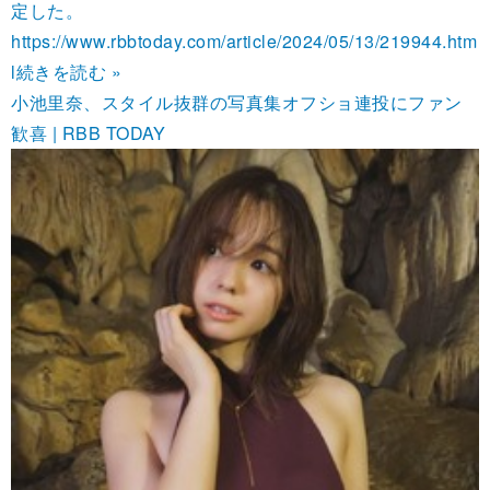
定した。
https://www.rbbtoday.com/article/2024/05/13/219944.htm
l
続きを読む »
小池里奈、スタイル抜群の写真集オフショ連投にファン
歓喜 | RBB TODAY