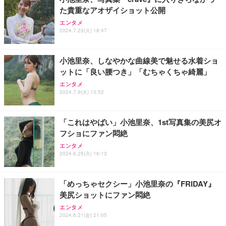
た貴重なアオザイショット公開
Aぇ! group LIVE TOUR 2025 D.N.A (初回盤)(2枚組)
エンタメ
[Blu-ray]
2024.7.23(火) 18:47
￥5,981
小池里奈、しなやかな曲線美で魅せる水着ショ
ットに「良い腰つき」「むちゃくちゃ綺麗」
エンタメ
2024.7.9(火) 13:52
「これはやばい」小池里奈、1st写真集の美尻オ
フショにファン悶絶
エンタメ
2024.6.25(火) 16:13
「めっちゃセクシー」小池里奈の『FRIDAY』
美尻ショットにファン悶絶
エンタメ
2024.6.21(金) 21:05