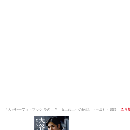
『大谷翔平フォトブック 夢の世界一＆三冠王への挑戦』（宝島社）書影
全 4 