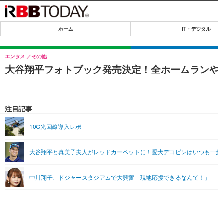
ホーム
IT・デジタル
ホーム
IT・デジタル
エンタメ
その他
大谷翔平フォトブック発売決定！全ホームラン
IT・デジタルTOP
SPEED TEST
ネタ
エンタメ
注目記事
ショッピング
エンタメTOP
ライフ
10G光回線導入レポ
韓流・K-POP
ライフTOP
リリース一覧
大谷翔平と真美子夫人がレッドカーペットに！愛犬デコピンはいつも一
音楽
ペット
プッシュ通知の停止方法
グラビア
その他
中川翔子、ドジャースタジアムで大興奮「現地応援できるなんて！」
ショッピング