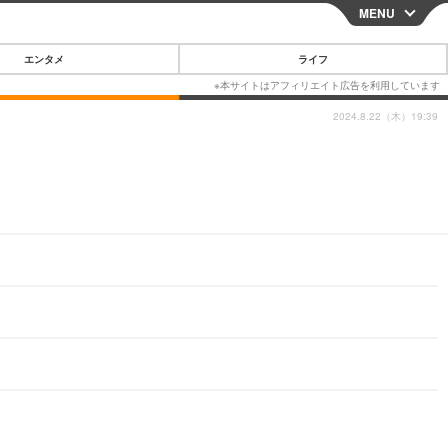
MENU
CLOSE
エンタメ
ライフ
2024.8.22（木）19:39
スマートフォン
ガジェット・ツール
その他
映画・ドラマ
韓国・芸能
グルメ
スポーツ
ショッピング
ブログ
その他