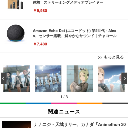
体験 | ストリーミングメディアプレイヤー
￥9,980
Amazon Echo Dot (エコードット) 第5世代 - Alex
a、センサー搭載、鮮やかなサウンド｜チャコール
￥7,480
>> もっと見る
[EdoErgo] オフィスチェア 椅子 テレワーク 疲れな
EIZO ビジネス向けプレミアムモニター | FlexScan
Amazonベーシック ペットシーツ 薄型 レギュラー 1
い 跳ね上げ式アームレスト コンパクト 約105度ロッ
EV3240X-WT | 31.5型4K UHD・USB Type-C・ホワ
‹
回使い捨て 無香料 ホワイト 300枚
キング pc 事務椅子 360度回転 座面昇降 強化ナイロ
イト
ン樹脂ベース 通気性メッシュ 在宅ワーク H-WY01
￥3,373
￥5,699
￥105,595
(黒網+黒枠+黒足)
1
/
3
EIZO ビジネス向けプレミアムモニター | FlexScan
SIHOO B100 オフィスチェア／デスクチェア メッシ
Amazonベーシック ペットシーツ 厚型 ワイド 42枚
EV2740X-WT | 27.0型4K UHD・USB Type-C・ホワ
ュチェア 人間工学 疲れない ブラック
x2袋(84枚) ホワイト(吸収面:ライトブルー)
関連ニュース
イト
￥27,999
￥3,234
￥109,572
ナナニジ・天城サリー、カナダ「Animethon 20