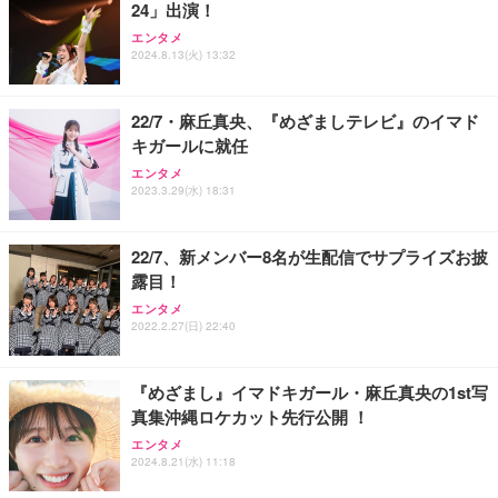
24」出演！
Sezlife オフィスチェア デスクチェア 疲れない テレ
【純正品】27"ゲーミングモニター DualSense 充電
ネオ・ルーライフ ネオ・オムツ L 中型犬用 26枚入
エンタメ
ワーク チェア 強化バックレスト 30度ロッキング機
2024.8.13(火) 13:32
フック付き（CFI-ZDM1J）
り 単品
能 人間工学 椅子 腰サポート 90度跳ね上げ式アーム
レスト 3Dヘッドレスト ハンガー付き 高反発クッシ
￥49,979
￥1,800
￥7,680
ョン PCチェア 通気性メッシュ ゲーミング/勉強/事
22/7・麻丘真央、『めざましテレビ』のイマド
務用 おしゃれ パソコンチェア (ブラック)
キガールに就任
Sezlife オフィスチェア デスクチェア 疲れない テレ
【整備済み品】Dell E2724HS 27インチ 液晶モニタ
Smart Basic(スマートベーシック) 【Amazon.co.jp
エンタメ
ワーク チェア 強化バックレスト 30度ロッキング機
ー フルHD（1920×1080）VA 非光沢 HDMI/DisplayP
限定】 Smart Basic アイリスオーヤマ ペットシーツ
2023.3.29(水) 18:31
能 人間工学 椅子 腰サポート 90度跳ね上げ式アーム
ort/VGA スピーカー内蔵 高さ調整 スイベル VESA対
超厚型 お徳用 ワイド 100枚入 (x 1) (ケース販売)
レスト 3Dヘッドレスト ハンガー付き 高反発クッシ
応 ComfortView ビジネス向け
￥7,680
￥15,800
￥3,670
ョン PCチェア 通気性メッシュ ゲーミング/勉強/事
22/7、新メンバー8名が生配信でサプライズお披
務用 おしゃれ パソコンチェア (ホワイト)
露目！
ANDWINT オフィスチェア デスクチェア 肘なし メ
【MiniLED/24.5inch/280Hz/FHD】GRAPHT THE S
アイリスオーヤマ ペットシーツ 超厚型 お徳用 レギ
ッシュ 通気性 ランバーサポート付き 腰サポート ガ
HOOTER Gaming Monitor 24” Essential ゲーミン
エンタメ
ュラー 200枚入【Amazon.co.jp限定】
ス圧無段階昇降 360度回転 キャスター付き コンパク
グモニター QD 24.5インチ 1ms FHD 量子ドット 残
2022.2.27(日) 22:40
ト 幅52×奥行58.5×高さ84～96cm テレワーク 在宅
像低減 (3年保証 | 輝点保証 | 日本メーカー)
￥3,731
￥4,139
￥34,980
勤務 ブラック
『めざまし』イマドキガール・麻丘真央の1st写
真集沖縄ロケカット先行公開 ！
エンタメ
2024.8.21(水) 11:18