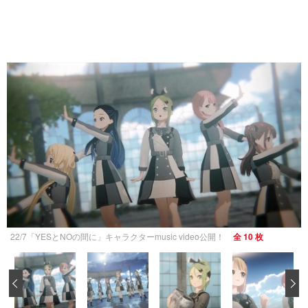
22/7「YESとNOの間に」キャラクターmusic video公開！
全 10 枚
‹