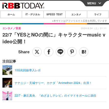
MENU
CLOSE
ホーム
IT・デジタル
SPEED TEST
エンタメ
ライフ
ホーム
IT・デジタル
エンタメ
音楽
2024.8.24（土）21:11
22/7「YESとNOの間に」キャラクターmusic v
IT・デジタルTOP
スマートフォン
SPEED TEST
ideo公開！
ネタ
ガジェット・ツール
エンタメ
ショッピング
その他
エンタメTOP
映画・ドラマ
ライフ
注目記事
韓流・K-POP
韓国・芸能
ライフTOP
グルメ
リリース一覧
10G光回線導入レポ
音楽
スポーツ
ペット
ショッピング
プッシュ通知の停止方法
ナナニジ・天城サリー、カナダ「Animethon 2024」出演！
グラビア
ブログ
その他
ショッピング
その他
22/7・麻丘真央、『めざましテレビ』のイマドキガールに就任