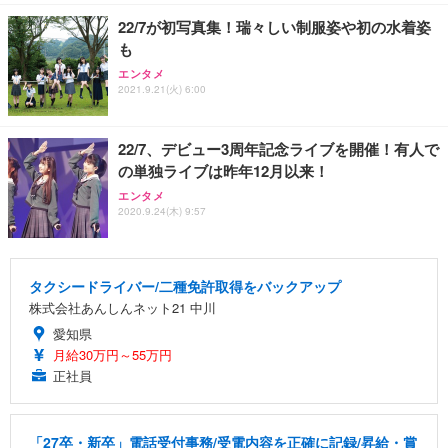
22/7が初写真集！瑞々しい制服姿や初の水着姿
も
エンタメ
2021.9.21(火) 6:00
22/7、デビュー3周年記念ライブを開催！有人で
の単独ライブは昨年12月以来！
エンタメ
2020.9.24(木) 9:57
タクシードライバー/二種免許取得をバックアップ
株式会社あんしんネット21 中川
愛知県
月給30万円～55万円
正社員
「27卒・新卒」電話受付事務/受電内容を正確に記録/昇給・賞