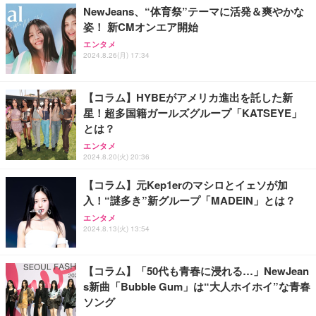
￥949
NewJeans、“体育祭”テーマに活発＆爽やかな
姿！ 新CMオンエア開始
Lightning to 3.5mm イヤホンジャック 変換 MFi認
エンタメ
証 【ハイレゾ音質】 内蔵DAC 遅延なし 48ビット/9
2024.8.26(月) 17:34
6KHz 音量調節対応
￥999
【コラム】HYBEがアメリカ進出を託した新
星！超多国籍ガールズグループ「KATSEYE」
【HIFI音質】iphone イヤホンジャック ライトニン
とは？
グ イヤホン 変換 MFI認証 4極 内蔵DAC 遅延なし 音
量調節/音楽
エンタメ
2024.8.20(火) 20:36
￥999
【コラム】元Kep1erのマシロとイェソが加
入！“謎多き”新グループ「MADEIN」とは？
寝ホン 睡眠用イヤホン 寝ながら 痛くない 超軽量2.8
g ASMR推薦 ワイヤレス Bluetooth6.1 柔軟性高 安
エンタメ
眠 仕事 ブルー
2024.8.13(火) 13:54
￥2,682
【コラム】「50代も青春に浸れる…」NewJean
s新曲「Bubble Gum」は“大人ホイホイ”な青春
ソング