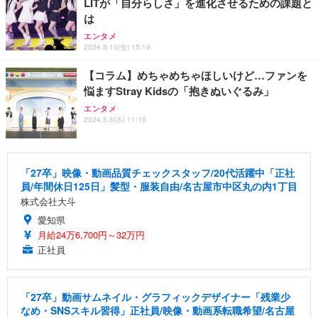
LITが「自分らしさ」を進化させるための課題と
は
エンタメ
2024.5.10(金) 15:19
【コラム】めちゃめちゃほしいけど…ファンを
悩ますStray Kidsの「抱きぬいぐるみ」
エンタメ
2024.5.8(水) 11:10
「27卒」映像・動画品質チェックスタッフ/20代活躍中「正社
員/年間休日125日」髪型・服装自由/名古屋市中区丸の内1丁目
株式会社大斗
愛知県
月給24万6,700円～32万円
正社員
「27卒」動画サムネイル・グラフィックデザイナー「残業少
なめ・SNSスキル習得」正社員/映像・動画系転職希望/名古屋