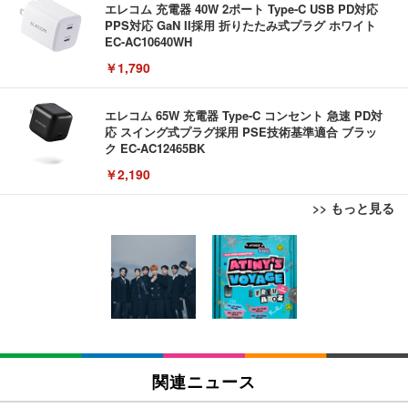
エレコム 充電器 40W 2ポート Type-C USB PD対応
PPS対応 GaN II採用 折りたたみ式プラグ ホワイト
EC-AC10640WH
￥1,790
エレコム 65W 充電器 Type-C コンセント 急速 PD対
応 スイング式プラグ採用 PSE技術基準適合 ブラッ
ク EC-AC12465BK
￥2,190
>> もっと見る
Bluetoothイヤホン ワイヤレスイヤホン IPX7防水
最大60時間再生 2026年最新Bluetooth6.0ブルートゥ
ースイヤホン 全音域HIFI音質低遅延接続瞬時 片耳/
両耳 WEB会議/運動/ゲーム/通学通勤/スポーツ/音楽
￥999
用iPhone/Android対応 (002 black)
Grithope イヤホン タイプC【2026新モデル 耐久
性】 有線イヤホン マイク付き HiFi音質 ノイズ低減
関連ニュース
重低音 遅延なし