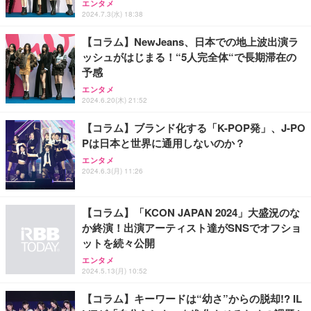
エンタメ
2024.7.3(水) 18:38
【コラム】NewJeans、日本での地上波出演ラ
ッシュがはじまる！“5人完全体“で長期滞在の
予感
エンタメ
2024.6.20(木) 21:52
【コラム】ブランド化する「K-POP発」、J-PO
Pは日本と世界に通用しないのか？
エンタメ
2024.6.3(月) 11:26
【コラム】「KCON JAPAN 2024」大盛況のな
か終演！出演アーティスト達がSNSでオフショ
ットを続々公開
エンタメ
2024.5.13(月) 10:52
【コラム】キーワードは“幼さ”からの脱却!? IL