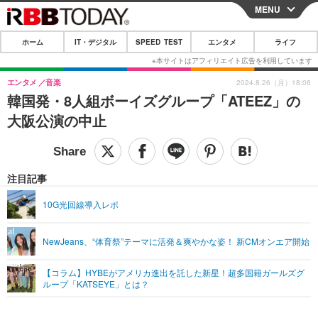
MENU
CLOSE
ホーム
IT・デジタル
SPEED TEST
エンタメ
ライフ
ホーム
IT・デジタル
エンタメ
音楽
2024.8.26（月）18:08
韓国発・8人組ボーイズグループ「ATEEZ」の
IT・デジタルTOP
スマートフォン
SPEED TEST
大阪公演の中止
ネタ
ガジェット・ツール
エンタメ
ショッピング
その他
エンタメTOP
映画・ドラマ
ライフ
注目記事
韓流・K-POP
韓国・芸能
ライフTOP
グルメ
リリース一覧
10G光回線導入レポ
音楽
スポーツ
ペット
ショッピング
プッシュ通知の停止方法
NewJeans、“体育祭”テーマに活発＆爽やかな姿！ 新CMオンエア開始
グラビア
ブログ
その他
【コラム】HYBEがアメリカ進出を託した新星！超多国籍ガールズグ
ショッピング
その他
ループ「KATSEYE」とは？