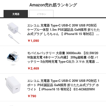
Amazon売れ筋ランキング
充電器
イヤホン
エレコム 充電器 Type-C USB-C 20W USB PD対応
ケーブル一体型 1.5m PSE認証品 GaN採用 折りたた
み式プラグ しろちゃん 【 iPhone16 15 等対応】 E
C-AC6920WF
￥1,090
モバイルバッテリー 大容量 30000mAh 【22.5W/20
W急速充電 4本ケーブル内蔵】 209g超軽量 小型 バ
ッテリー 5台同時充電 Type-C出力 スマホ 充電器 LC
D残量表示 LEDライト付き ストラップ付き 持ち運び
￥2,469
携帯充電器 停電対策 アウトドア/旅行/出張/防災/緊
急用 iOS/Android各種他対応 機内持込可 (高級白い)
エレコム 充電器 Type-C USB-C 20W USB PD対応 1
ポート PSE認証品 GaN採用 折りたたみ式プラグ ホ
ワイト 【 iPhone16 15 等対応】 EC-AC6820WH
￥790