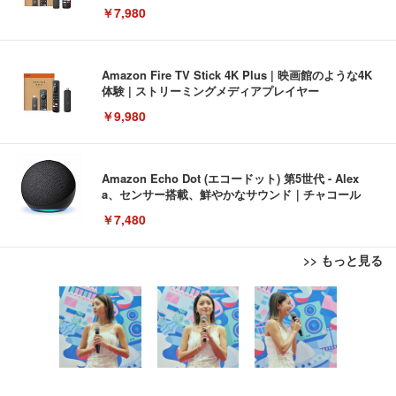
￥7,980
Amazon Fire TV Stick 4K Plus | 映画館のような4K
体験 | ストリーミングメディアプレイヤー
￥9,980
Amazon Echo Dot (エコードット) 第5世代 - Alex
a、センサー搭載、鮮やかなサウンド｜チャコール
￥7,480
>> もっと見る
[EdoErgo] オフィスチェア 椅子 テレワーク 疲れな
EIZO ビジネス向けプレミアムモニター | FlexScan
Amazonベーシック ペットシーツ 薄型 レギュラー 1
い 跳ね上げ式アームレスト コンパクト 約105度ロッ
EV3240X-WT | 31.5型4K UHD・USB Type-C・ホワ
回使い捨て 無香料 ホワイト 300枚
キング pc 事務椅子 360度回転 座面昇降 強化ナイロ
イト
ン樹脂ベース 通気性メッシュ 在宅ワーク H-WY01
￥3,373
￥5,699
￥105,595
(黒網+黒枠+黒足)