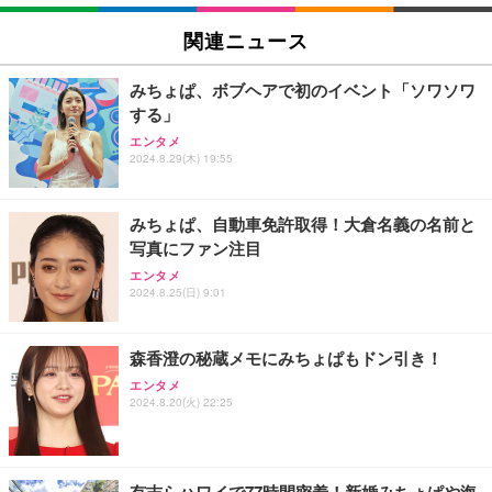
EIZO ビジネス向けプレミアムモニター | FlexScan
SIHOO B100 オフィスチェア／デスクチェア メッシ
Amazonベーシック ペットシーツ 厚型 ワイド 42枚
EV2740X-WT | 27.0型4K UHD・USB Type-C・ホワ
ュチェア 人間工学 疲れない ブラック
x2袋(84枚) ホワイト(吸収面:ライトブルー)
関連ニュース
イト
￥27,999
￥3,234
￥109,572
みちょぱ、ボブヘアで初のイベント「ソワソワ
する」
Sezlife オフィスチェア デスクチェア 疲れない テレ
【純正品】27"ゲーミングモニター DualSense 充電
ネオ・ルーライフ ネオ・オムツ L 中型犬用 26枚入
エンタメ
ワーク チェア 強化バックレスト 30度ロッキング機
2024.8.29(木) 19:55
フック付き（CFI-ZDM1J）
り 単品
能 人間工学 椅子 腰サポート 90度跳ね上げ式アーム
レスト 3Dヘッドレスト ハンガー付き 高反発クッシ
￥49,979
￥1,800
￥7,680
ョン PCチェア 通気性メッシュ ゲーミング/勉強/事
みちょぱ、自動車免許取得！大倉名義の名前と
務用 おしゃれ パソコンチェア (ブラック)
写真にファン注目
Sezlife オフィスチェア デスクチェア 疲れない テレ
【整備済み品】Dell E2724HS 27インチ 液晶モニタ
Smart Basic(スマートベーシック) 【Amazon.co.jp
エンタメ
ワーク チェア 強化バックレスト 30度ロッキング機
ー フルHD（1920×1080）VA 非光沢 HDMI/DisplayP
限定】 Smart Basic アイリスオーヤマ ペットシーツ
2024.8.25(日) 9:01
能 人間工学 椅子 腰サポート 90度跳ね上げ式アーム
ort/VGA スピーカー内蔵 高さ調整 スイベル VESA対
超厚型 お徳用 ワイド 100枚入 (x 1) (ケース販売)
レスト 3Dヘッドレスト ハンガー付き 高反発クッシ
応 ComfortView ビジネス向け
￥7,680
￥15,800
￥3,670
ョン PCチェア 通気性メッシュ ゲーミング/勉強/事
森香澄の秘蔵メモにみちょぱもドン引き！
務用 おしゃれ パソコンチェア (ホワイト)
エンタメ
ANDWINT オフィスチェア デスクチェア 肘なし メ
【MiniLED/24.5inch/280Hz/FHD】GRAPHT THE S
アイリスオーヤマ ペットシーツ 超厚型 お徳用 レギ
2024.8.20(火) 22:25
ッシュ 通気性 ランバーサポート付き 腰サポート ガ
HOOTER Gaming Monitor 24” Essential ゲーミン
ュラー 200枚入【Amazon.co.jp限定】
ス圧無段階昇降 360度回転 キャスター付き コンパク
グモニター QD 24.5インチ 1ms FHD 量子ドット 残
ト 幅52×奥行58.5×高さ84～96cm テレワーク 在宅
像低減 (3年保証 | 輝点保証 | 日本メーカー)
￥3,731
￥4,139
￥34,980
勤務 ブラック