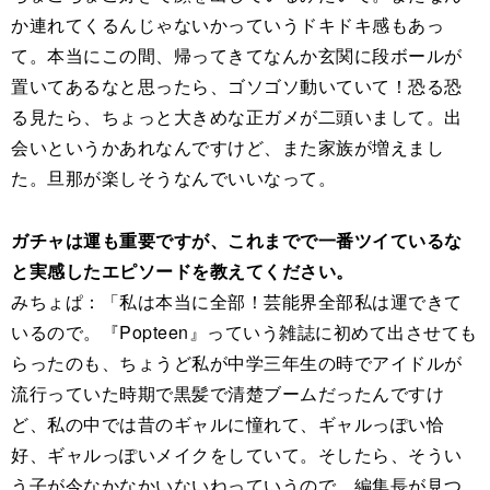
か連れてくるんじゃないかっていうドキドキ感もあっ
て。本当にこの間、帰ってきてなんか玄関に段ボールが
置いてあるなと思ったら、ゴソゴソ動いていて！恐る恐
る見たら、ちょっと大きめな正ガメが二頭いまして。出
会いというかあれなんですけど、また家族が増えまし
た。旦那が楽しそうなんでいいなって。
ガチャは運も重要ですが、これまでで一番ツイているな
と実感したエピソードを教えてください。
みちょぱ：「私は本当に全部！芸能界全部私は運できて
いるので。『Popteen』っていう雑誌に初めて出させても
らったのも、ちょうど私が中学三年生の時でアイドルが
流行っていた時期で黒髪で清楚ブームだったんですけ
ど、私の中では昔のギャルに憧れて、ギャルっぽい恰
好、ギャルっぽいメイクをしていて。そしたら、そうい
う子が今なかなかいないねっていうので、編集長が見つ