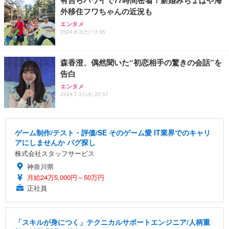
有吉らハワイで77時間密着！新婚みちょぱや海
外移住フワちゃんの近況も
エンタメ
2024.8.3(土) 13:36
森香澄、偶然聞いた“初恋相手の驚きの会話”を
告白
エンタメ
2024.7.31(水) 20:57
ゲーム制作/テスト・評価/SE そのゲーム愛 IT業界でのキャリ
アにしませんか バグ探し
株式会社スタッフサービス
神奈川県
月給24万5,000円～50万円
正社員
「スキルが身につく」テクニカルサポートエンジニア/人柄重