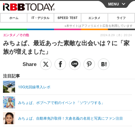
MENU
CLOSE
ホーム
IT・デジタル
SPEED TEST
エンタメ
ライフ
ホーム
IT・デジタル
エンタメ
その他
2024.8.29（木）20:24
みちょぱ、最近あった素敵な出会いは？に「家
IT・デジタルTOP
スマートフォン
SPEED TEST
族が増えました」
ネタ
ガジェット・ツール
エンタメ
ショッピング
その他
エンタメTOP
映画・ドラマ
ライフ
注目記事
韓流・K-POP
韓国・芸能
ライフTOP
グルメ
リリース一覧
10G光回線導入レポ
音楽
スポーツ
ペット
ショッピング
プッシュ通知の停止方法
みちょぱ、ボブヘアで初のイベント「ソワソワする」
グラビア
ブログ
その他
ショッピング
その他
みちょぱ、自動車免許取得！大倉名義の名前と写真にファン注目