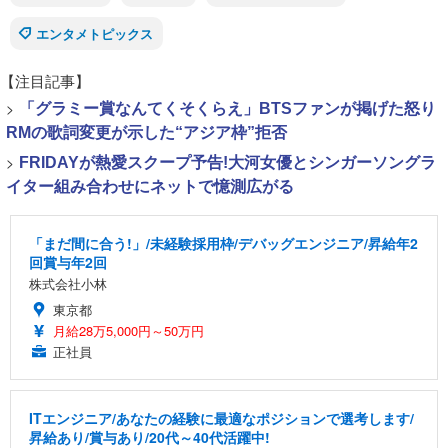
エンタメトピックス
【注目記事】
>
「グラミー賞なんてくそくらえ」BTSファンが掲げた怒り
RMの歌詞変更が示した“アジア枠”拒否
>
FRIDAYが熱愛スクープ予告!大河女優とシンガーソングラ
イター組み合わせにネットで憶測広がる
「まだ間に合う!」/未経験採用枠/デバッグエンジニア/昇給年2
回賞与年2回
株式会社小林
東京都
月給28万5,000円～50万円
正社員
ITエンジニア/あなたの経験に最適なポジションで選考します/
昇給あり/賞与あり/20代～40代活躍中!