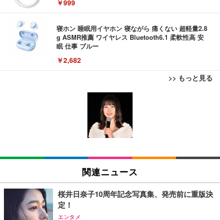
￥999
寝ホン 睡眠用イヤホン 寝ながら 痛くない 超軽量2.8
g ASMR推薦 ワイヤレス Bluetooth6.1 柔軟性高 安
眠 仕事 ブルー
￥2,682
>> もっと見る
エレコム 充電器 Type-C USB-C 20W USB PD対応
ケーブル一体型 1.5m PSE認証品 GaN採用 折りたた
み式プラグ しろちゃん 【 iPhone16 15 等対応】 E
C-AC6920WF
￥1,090
モバイルバッテリー 大容量 30000mAh 【22.5W/20
W急速充電 4本ケーブル内蔵】 209g超軽量 小型 バ
関連ニュース
ッテリー 5台同時充電 Type-C出力 スマホ 充電器 LC
D残量表示 LEDライト付き ストラップ付き 持ち運び
￥2,469
携帯充電器 停電対策 アウトドア/旅行/出張/防災/緊
桜井日奈子10周年記念写真集、発売前に重版決
急用 iOS/Android各種他対応 機内持込可 (高級白い)
定！
エレコム 充電器 Type-C USB-C 20W USB PD対応 1
エンタメ