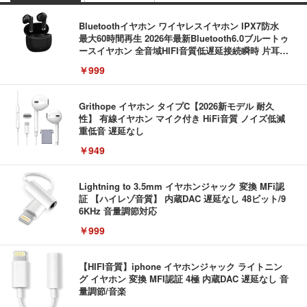
Bluetoothイヤホン ワイヤレスイヤホン IPX7防水
最大60時間再生 2026年最新Bluetooth6.0ブルートゥ
ースイヤホン 全音域HIFI音質低遅延接続瞬時 片耳/
両耳 WEB会議/運動/ゲーム/通学通勤/スポーツ/音楽
￥999
用iPhone/Android対応 (002 black)
Grithope イヤホン タイプC【2026新モデル 耐久
性】 有線イヤホン マイク付き HiFi音質 ノイズ低減
重低音 遅延なし
￥949
Lightning to 3.5mm イヤホンジャック 変換 MFi認
証 【ハイレゾ音質】 内蔵DAC 遅延なし 48ビット/9
6KHz 音量調節対応
￥999
【HIFI音質】iphone イヤホンジャック ライトニン
グ イヤホン 変換 MFI認証 4極 内蔵DAC 遅延なし 音
量調節/音楽