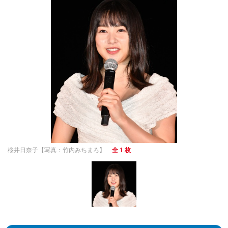
桜井日奈子【写真：竹内みちまろ】
全 1 枚