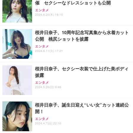
催 セクシーなドレスショットも公開
エンタメ
2024.6.20(木) 19:15
桜井日奈子、10周年記念写真集から水着カット
公開 桃尻ショットを披露
エンタメ
2024.6.11(火) 17:21
桜井日奈子、セクシー衣装で仕上げた美ボディ
披露
エンタメ
2024.5.26(日) 9:46
桜井日奈子、誕生日迎え“いい女”カット連続公
開！
エンタメ
2024.4.7(日) 22:10