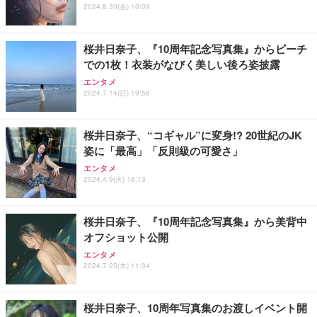
ポート PSE認証品 GaN採用 折りたたみ式プラグ ホ
2024.8.30(金) 10:09
ワイト 【 iPhone16 15 等対応】 EC-AC6820WH
￥790
桜井日奈子、『10周年記念写真集』からビーチ
での1枚！衣装がなびく美しい後ろ姿披露
エレコム 充電器 40W 2ポート Type-C USB PD対応
エンタメ
PPS対応 GaN II採用 折りたたみ式プラグ ホワイト
2024.7.14(日) 19:56
EC-AC10640WH
￥1,790
桜井日奈子、“コギャル”に変身!? 20世紀のJK
姿に「最高」「反則級の可愛さ」
エレコム 65W 充電器 Type-C コンセント 急速 PD対
応 スイング式プラグ採用 PSE技術基準適合 ブラッ
エンタメ
ク EC-AC12465BK
2024.4.9(火) 16:13
￥2,190
桜井日奈子、『10周年記念写真集』から美背中
オフショット公開
エンタメ
2024.7.25(木) 11:34
桜井日奈子、10周年写真集のお渡しイベント開