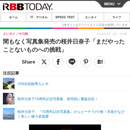
MENU
CLOSE
ホーム
IT・デジタル
SPEED TEST
エンタメ
ライフ
ホーム
IT・デジタル
エンタメ
その他
2024.8.30（金）12:28
間もなく写真集発売の桜井日奈子「まだやった
IT・デジタルTOP
スマートフォン
SPEED TEST
ことないものへの挑戦」
ネタ
ガジェット・ツール
エンタメ
ショッピング
その他
エンタメTOP
映画・ドラマ
ライフ
注目記事
韓流・K-POP
韓国・芸能
ライフTOP
グルメ
リリース一覧
10G光回線導入レポ
音楽
スポーツ
ペット
ショッピング
プッシュ通知の停止方法
桜井日奈子10周年記念写真集、発売前に重版決定！
グラビア
ブログ
その他
桜井日奈子、『10周年記念写真集』からビーチでの1枚！衣装がなび
ショッピング
その他
く美しい後ろ姿披露