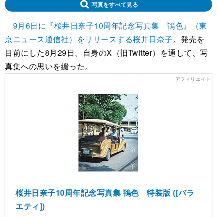
写真をすべて見る
9月6日に『桜井日奈子10周年記念写真集 鴇色』（東
京ニュース通信社）をリリースする桜井日奈子
。発売を
目前にした8月29日、自身のX（旧Twitter）を通して、写
真集への思いを綴った。
桜井日奈子10周年記念写真集 鴇色 特装版 ([バラ
エティ])