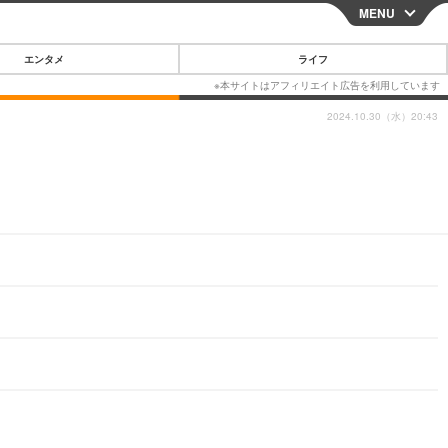
MENU
CLOSE
エンタメ
ライフ
2024.10.30（水）20:43
スマートフォン
ガジェット・ツール
その他
映画・ドラマ
韓国・芸能
グルメ
スポーツ
ショッピング
ブログ
その他