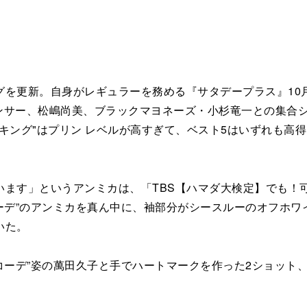
を更新。自身がレギュラーを務める『サタデープラス』10月
アナウンサー、松嶋尚美、ブラックマヨネーズ・小杉竜一との集
キング"はプリン レベルが高すぎて、ベスト5はいずれも高得
ます」というアンミカは、「TBS【ハマダ大検定】でも！
ーデ”のアンミカを真ん中に、袖部分がシースルーのオフホ
いた。
デ”姿の萬田久子と手でハートマークを作った2ショット、「