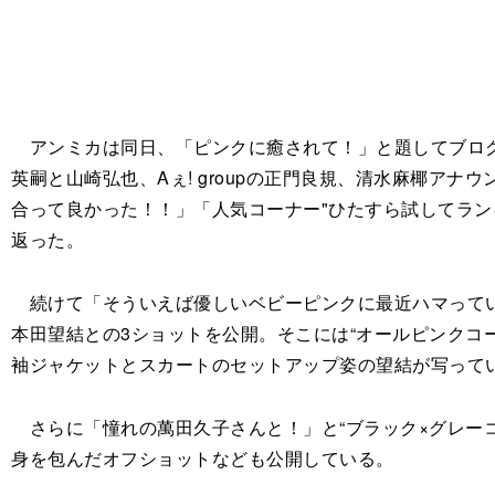
アンミカは同日、「ピンクに癒されて！」と題してブログ
英嗣と山崎弘也、Aぇ! groupの正門良規、清水麻椰
合って良かった！！」「人気コーナー"ひたすら試してラン
返った。
続けて「そういえば優しいベビーピンクに最近ハマってい
本田望結との3ショットを公開。そこには“オールピンクコ
袖ジャケットとスカートのセットアップ姿の望結が写って
さらに「憧れの萬田久子さんと！」と“ブラック×グレーコー
身を包んだオフショットなども公開している。