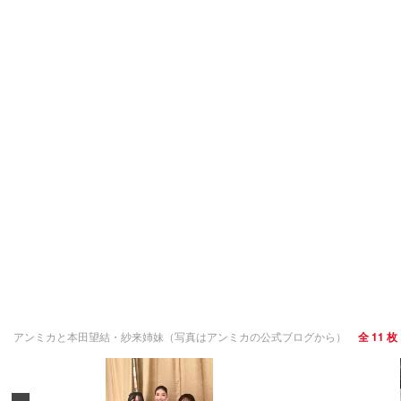
アンミカと本田望結・紗来姉妹（写真はアンミカの公式ブログから）
全 11 枚