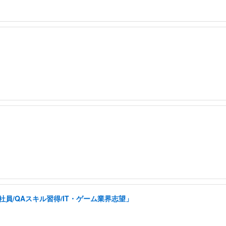
員/QAスキル習得/IT・ゲーム業界志望」