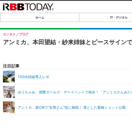
ホーム
IT・デジタル
ホーム
IT・デジタル
エンタメ
ブログ
アンミカ、本田望結・紗来姉妹とピースサインで
IT・デジタルTOP
SPEED TEST
ネタ
エンタメ
注目記事
ショッピング
エンタメTOP
ライフ
10G光回線導入レポ
韓流・K-POP
ライフTOP
リリース一覧
ゆうちゃみ、国際ガールズ・デーイベントで熱弁！「アンミカさんみた
音楽
ペット
プッシュ通知の停止方法
グラビア
その他
アンミカ、新CMで“女将さん”役に挑戦！ 凛とした着物ショット公開
ショッピング