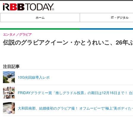
ホーム
IT・デジタル
ホーム
IT・デジタル
エンタメ
グラビア
伝説のグラビアクイーン・かとうれいこ、26年ぶり
IT・デジタルTOP
SPEED TEST
ネタ
エンタメ
注目記事
ショッピング
エンタメTOP
ライフ
10G光回線導入レポ
韓流・K-POP
ライフTOP
リリース一覧
FRIDAYグラデミー賞「推しグラドル投票」の期日は12月16日まで！
音楽
ペット
プッシュ通知の停止方法
グラビア
その他
大和田南那、結婚後初のグラビア撮！ オフムービーで“極上”美ボディた
ショッピング