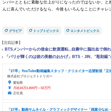
ンバーとともに素敵な仕上がりになったのではないか、と
んに喜んでいただけるなら、今後もいろんなことにチャレ
グラビア
トップトピックス
エンタメトピックス
【注目記事】
>
BTSメンバーからの借金に飲酒運転...自粛中に脳出血で倒
>
「パリが輝くのは彼の美貌のおかげ」BTS・JIN、“彫刻級
「27卒」YouTube動画編集スタッフ・クリエイター志望歓迎「正
株式会社プロジェクトトリガー
愛知県
月給24万4,800円～32万円
正社員
「27卒」動画サムネイル・グラフィックデザイナー「残業少なめ・