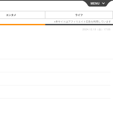
MENU
CLOSE
エンタメ
ライフ
2024.12.13（金）17:05
スマートフォン
ガジェット・ツール
その他
映画・ドラマ
韓国・芸能
グルメ
スポーツ
ショッピング
ブログ
その他