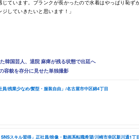
感じています。ブランクが長かったので水着はやっぱり恥ず
ンジしていきたいと思います！」
れた韓国芸人、退院 麻痺が残る状態で出廷へ
”の容貌を存分に見せた単独撮影
社員/残業少なめ/髪型・服装自由」/名古屋市中区錦4丁目
SNSスキル習得」正社員/映像・動画系転職希望/川崎市幸区新川通1丁