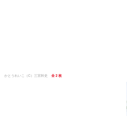
かとうれいこ（C）三宮幹史
全 2 枚