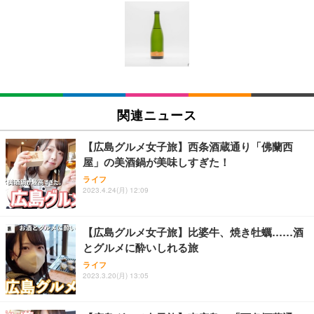
エレコム モニターアーム シングルアーム 17~32イン
チ対応 耐荷重:9kg ガス式 VESA規格対応 ブラック
DPA-SS02BK
￥3,770
エレコム モニターアーム ワイドモニター対応 17~49
インチ対応 耐荷重2kg～20kg ガス式 取り付けブラ
関連ニュース
ケット付属 関節5軸 DPA-SS11BK
￥8,260
【広島グルメ女子旅】西条酒蔵通り「佛蘭西
屋」の美酒鍋が美味しすぎた！
エレコム モニターアーム ディスプレイアーム シン
ライフ
グル ロング 17~32インチ対応 耐荷重9kg VESA規格
2023.4.24(月) 12:09
対応 ブラック DPAWSN01BK
￥2,490
【広島グルメ女子旅】比婆牛、焼き牡蠣……酒
とグルメに酔いしれる旅
エレコム VESAマウントアダプターブラケット モニ
ライフ
ター用 VESA規格対応 DPAＷQB01BK
2023.3.20(月) 13:05
￥2,110