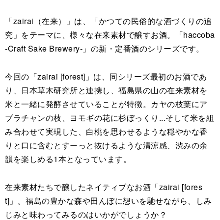
「zairai（在来）」は、「かつての民俗的な酒づくりの追
究」をテーマに、様々な在来素材で醸すお酒。「haccoba
-Craft Sake Brewery-」の新・定番酒のシリーズです。
今回の「zairai [forest]」は、同シリーズ最初のお酒であ
り、日本草木研究所と連携し、福島県の山の在来素材を
米と一緒に発酵させていることが特徴。カヤの枝葉にア
ブラチャンの枝、ヨモギの花に杉ぼっくり...そして米を組
み合わせて実現した、白桃を思わせるような穏やかな香
りと口に含むとすーっと抜けるような清涼感、渋みの余
韻を楽しめる1本となっています。
在来素材たちで醸したネイティブなお酒「zairai [fores
t]」。福島の豊かな森や田んぼに想いを馳せながら、しみ
じみと味わってみるのはいかがでしょうか？