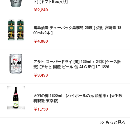
ト] [ギフトBox入り]
￥2,249
霧島酒造 チューパック黒霧島 25度 [ 焼酎 宮崎県 18
00ml×2本 ]
￥4,080
アサヒ スーパードライ [缶] 135ml x 24本 [ケース販
売] [アサヒ 国産 ビール 缶 ALC 5%] LT-1226
￥3,493
天羽の梅 1800ml （ハイボールの元 焼酎用）[天羽飲
料製造 東京都]
￥1,750
>> もっと見る