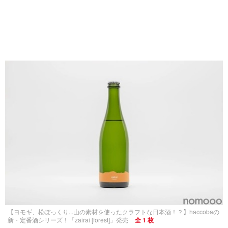
【ヨモギ、松ぼっくり...山の素材を使ったクラフトな日本酒！？】haccobaの
新・定番酒シリーズ！「zairai [forest]」発売
全 1 枚