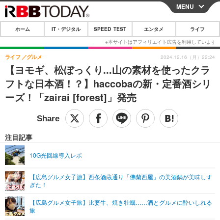
MENU
CLOSE
ホーム
IT・デジタル
SPEED TEST
エンタメ
ライフ
ホーム
IT・デジタル
ライフ
グルメ
2024.12.16（月）22:24
【ヨモギ、松ぼっくり...山の素材を使ったクラ
IT・デジタルTOP
スマートフォン
SPEED TEST
フトな日本酒！？】haccobaの新・定番酒シリ
ネタ
ガジェット・ツール
ーズ！「zairai [forest]」発売
エンタメ
ショッピング
その他
エンタメTOP
映画・ドラマ
ライフ
韓流・K-POP
韓国・芸能
注目記事
ライフTOP
グルメ
リリース一覧
音楽
スポーツ
10G光回線導入レポ
ペット
ショッピング
プッシュ通知の停止方法
グラビア
ブログ
その他
【広島グルメ女子旅】西条酒蔵通り「佛蘭西屋」の美酒鍋が美味しす
ぎた！
ショッピング
その他
【広島グルメ女子旅】比婆牛、焼き牡蠣……酒とグルメに酔いしれる
旅