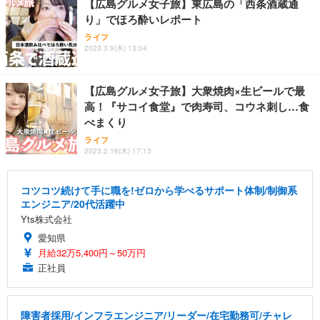
【広島グルメ女子旅】東広島の「西条酒蔵通
り」でほろ酔いレポート
エレコム モニターアーム 17~49インチ対応 耐荷重2
0kg ガススプリング式 VESA ロングアーム ワイドモ
ライフ
ニター対応 ブラック DPA-SL07BK
2023.3.9(木) 13:04
￥7,420
【広島グルメ女子旅】大衆焼肉×生ビールで最
高！『サコイ食堂』で肉寿司、コウネ刺し…食
べまくり
ライフ
2023.2.16(木) 17:13
コツコツ続けて手に職を!ゼロから学べるサポート体制/制御系
エンジニア/20代活躍中
Yts株式会社
愛知県
月給32万5,400円～50万円
正社員
障害者採用/インフラエンジニア/リーダー/在宅勤務可/チャレ