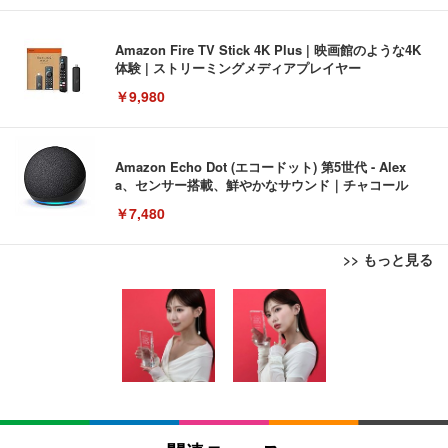
Amazon Fire TV Stick 4K Plus | 映画館のような4K
体験 | ストリーミングメディアプレイヤー
￥9,980
Amazon Echo Dot (エコードット) 第5世代 - Alex
a、センサー搭載、鮮やかなサウンド｜チャコール
￥7,480
>> もっと見る
[EdoErgo] オフィスチェア 椅子 テレワーク 疲れな
EIZO ビジネス向けプレミアムモニター | FlexScan
Amazonベーシック ペットシーツ 薄型 レギュラー 1
い 跳ね上げ式アームレスト コンパクト 約105度ロッ
EV3240X-WT | 31.5型4K UHD・USB Type-C・ホワ
回使い捨て 無香料 ホワイト 300枚
キング pc 事務椅子 360度回転 座面昇降 強化ナイロ
イト
ン樹脂ベース 通気性メッシュ 在宅ワーク H-WY01
￥3,373
￥5,699
￥105,595
(黒網+黒枠+黒足)
EIZO ビジネス向けプレミアムモニター | FlexScan
SIHOO B100 オフィスチェア／デスクチェア メッシ
Amazonベーシック ペットシーツ 厚型 ワイド 42枚
EV2740X-WT | 27.0型4K UHD・USB Type-C・ホワ
ュチェア 人間工学 疲れない ブラック
x2袋(84枚) ホワイト(吸収面:ライトブルー)