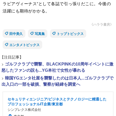
ラビアヴィーナス”として各誌で引っ張りだこに。今後の
活躍にも期待がかかる。
《ハララ書房》
田中美久
写真集
トップトピックス
エンタメトピックス
【注目記事】
>
ゴルフクラブで襲撃、BLACKPINKの10周年イベントに激
怒したファンの説も...YG本社で女性が暴れる
>
韓国YGエンタ社屋を襲撃したのは日本人...ゴルフクラブで
出入口の一部を破損、警察が経緯を調査へ
セキュリティエンジニア/ビジネスとテクノロジーに精通した
プロフェッショナルIT企業/東京都
シンプレクス株式会社