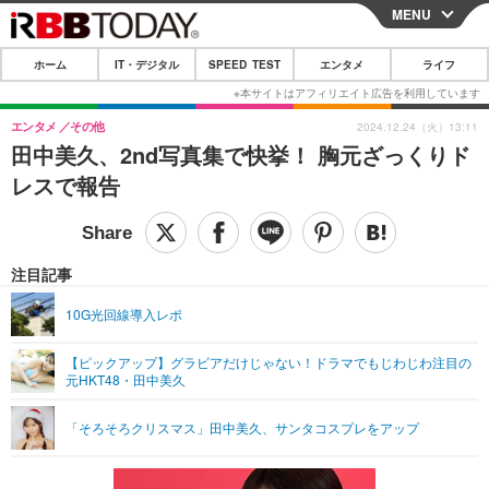
MENU
CLOSE
ホーム
IT・デジタル
SPEED TEST
エンタメ
ライフ
ホーム
IT・デジタル
エンタメ
その他
2024.12.24（火）13:11
田中美久、2nd写真集で快挙！ 胸元ざっくりド
IT・デジタルTOP
スマートフォン
SPEED TEST
レスで報告
ネタ
ガジェット・ツール
エンタメ
ショッピング
その他
エンタメTOP
映画・ドラマ
ライフ
注目記事
韓流・K-POP
韓国・芸能
ライフTOP
グルメ
リリース一覧
10G光回線導入レポ
音楽
スポーツ
ペット
ショッピング
プッシュ通知の停止方法
【ピックアップ】グラビアだけじゃない！ドラマでもじわじわ注目の
元HKT48・田中美久
グラビア
ブログ
その他
ショッピング
その他
「そろそろクリスマス」田中美久、サンタコスプレをアップ