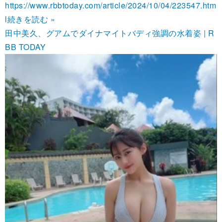
https://www.rbbtoday.com/article/2024/10/04/223547.htm
l
続きを読む »
田中美久、グアムでダイナマイトバディ強調の水着姿 | R
BB TODAY