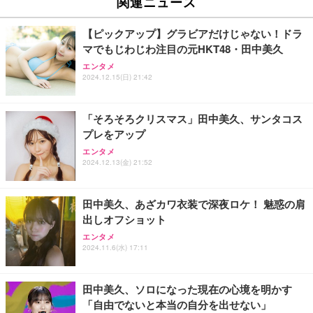
関連ニュース
イト
￥27,999
￥3,234
￥109,572
【ピックアップ】グラビアだけじゃない！ドラ
マでもじわじわ注目の元HKT48・田中美久
Sezlife オフィスチェア デスクチェア 疲れない テレ
【純正品】27"ゲーミングモニター DualSense 充電
ネオ・ルーライフ ネオ・オムツ L 中型犬用 26枚入
エンタメ
ワーク チェア 強化バックレスト 30度ロッキング機
フック付き（CFI-ZDM1J）
り 単品
2024.12.15(日) 21:42
能 人間工学 椅子 腰サポート 90度跳ね上げ式アーム
レスト 3Dヘッドレスト ハンガー付き 高反発クッシ
￥49,979
￥1,800
￥7,680
ョン PCチェア 通気性メッシュ ゲーミング/勉強/事
「そろそろクリスマス」田中美久、サンタコス
務用 おしゃれ パソコンチェア (ブラック)
プレをアップ
Sezlife オフィスチェア デスクチェア 疲れない テレ
【整備済み品】Dell E2724HS 27インチ 液晶モニタ
Smart Basic(スマートベーシック) 【Amazon.co.jp
エンタメ
ワーク チェア 強化バックレスト 30度ロッキング機
ー フルHD（1920×1080）VA 非光沢 HDMI/DisplayP
限定】 Smart Basic アイリスオーヤマ ペットシーツ
2024.12.13(金) 21:52
能 人間工学 椅子 腰サポート 90度跳ね上げ式アーム
ort/VGA スピーカー内蔵 高さ調整 スイベル VESA対
超厚型 お徳用 ワイド 100枚入 (x 1) (ケース販売)
レスト 3Dヘッドレスト ハンガー付き 高反発クッシ
応 ComfortView ビジネス向け
￥7,680
￥15,800
￥3,670
ョン PCチェア 通気性メッシュ ゲーミング/勉強/事
田中美久、あざカワ衣装で深夜ロケ！ 魅惑の肩
務用 おしゃれ パソコンチェア (ホワイト)
出しオフショット
ANDWINT オフィスチェア デスクチェア 肘なし メ
【MiniLED/24.5inch/280Hz/FHD】GRAPHT THE S
アイリスオーヤマ ペットシーツ 超厚型 お徳用 レギ
ッシュ 通気性 ランバーサポート付き 腰サポート ガ
HOOTER Gaming Monitor 24” Essential ゲーミン
エンタメ
ュラー 200枚入【Amazon.co.jp限定】
ス圧無段階昇降 360度回転 キャスター付き コンパク
グモニター QD 24.5インチ 1ms FHD 量子ドット 残
2024.11.6(水) 17:11
ト 幅52×奥行58.5×高さ84～96cm テレワーク 在宅
像低減 (3年保証 | 輝点保証 | 日本メーカー)
￥3,731
￥4,139
￥34,980
勤務 ブラック
田中美久、ソロになった現在の心境を明かす
「自由でないと本当の自分を出せない」