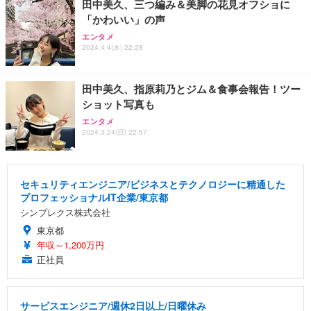
田中美久、三つ編み＆美脚の花見オフショに
「かわいい」の声
エンタメ
2024.4.4(木) 22:28
田中美久、指原莉乃とジム＆食事会報告！ツー
ショット写真も
エンタメ
2024.3.24(日) 22:57
セキュリティエンジニア/ビジネスとテクノロジーに精通した
プロフェッショナルIT企業/東京都
シンプレクス株式会社
東京都
年収～1,200万円
正社員
サービスエンジニア/週休2日以上/日曜休み