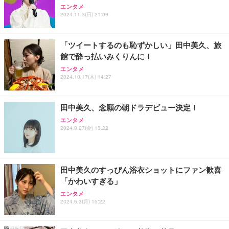
エンタメ
2024.11.3(日) 21:09
「ツイートするのも恥ずかしい」田中美久、旅
館で酔っ払いみくりんに！
エンタメ
2024.10.17(木) 14:27
田中美久、念願の朝ドラデビュー決定！
エンタメ
2024.9.27(金) 13:22
田中美久のすっぴん浴衣ショットにファン歓喜
「かわいすぎる」
エンタメ
2024.6.3(月) 15:22