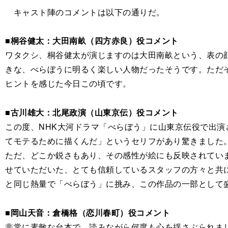
キャスト陣のコメントは以下の通りだ。
■桐谷健太：大田南畝（四方赤良）役コメント
ワタクシ、桐谷健太が演じますのは大田南畝という、表の
きな、べらぼうに明るく楽しい人物だったそうです。ただ
ヒントを感じた今日この頃です。
■古川雄大：北尾政演（山東京伝）役コメント
この度、NHK大河ドラマ「べらぼう」に山東京伝役で出
てモテるために描くんだ」というセリフがあり驚きました
ただ、どこか鋭さもあり、その感性が絵にも反映されてい
せていただいた、とても信頼しているスタッフの方々と共
と同じ熱量で「べらぼう」に挑み、この作品の一部として
■岡山天音：倉橋格（恋川春町）役コメント
非常に素敵な台本で、読みながら何度も心を揺さぶられま