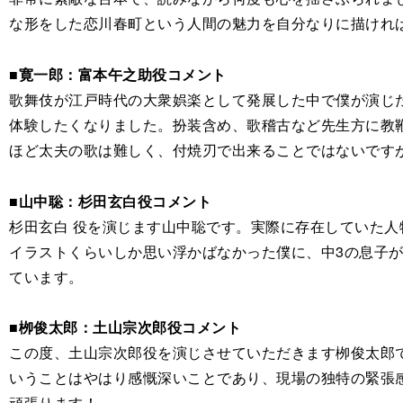
な形をした恋川春町という人間の魅力を自分なりに描けれ
■寛一郎：富本午之助役コメント
歌舞伎が江戸時代の大衆娯楽として発展した中で僕が演じ
体験したくなりました。扮装含め、歌稽古など先生方に教
ほど太夫の歌は難しく、付焼刃で出来ることではないです
■山中聡：杉田玄白役コメント
杉田玄白 役を演じます山中聡です。実際に存在していた
イラストくらいしか思い浮かばなかった僕に、中3の息子
ています。
■栁俊太郎：土山宗次郎役コメント
この度、土山宗次郎役を演じさせていただきます栁俊太郎
いうことはやはり感慨深いことであり、現場の独特の緊張
頑張ります！