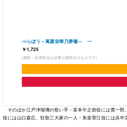
べらぼう～蔦重栄華乃夢噺～ 一
￥1,725
(価格・在庫状況は記事公開時点のものです)
そのほか江戸浄瑠璃の歌い手・富本午之助役には寛一郎、
役には山口森広、狂歌三大家の一人・朱楽菅江役には浜中