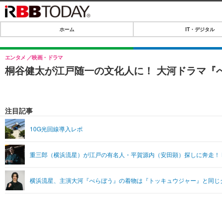
ホーム
IT・デジタル
ホーム
IT・デジタル
エンタメ
映画・ドラマ
桐谷健太が江戸随一の文化人に！ 大河ドラマ『
IT・デジタルTOP
SPEED TEST
ネタ
エンタメ
注目記事
ショッピング
エンタメTOP
ライフ
10G光回線導入レポ
韓流・K-POP
ライフTOP
リリース一覧
重三郎（横浜流星）が江戸の有名人・平賀源内（安田顕）探しに奔走！ 
音楽
ペット
プッシュ通知の停止方法
グラビア
その他
横浜流星、主演大河『べらぼう』の着物は『トッキュウジャー』と同じ
ショッピング