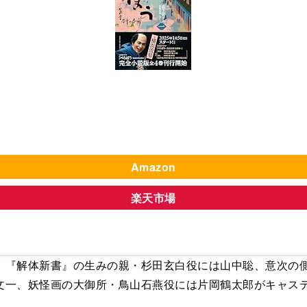
Amazon
楽天市場
『解体新書』の生みの親・杉田玄白役には山中聡、意次の側
文一、妖怪画の大御所・鳥山石燕役には片岡鶴太郎がキャス