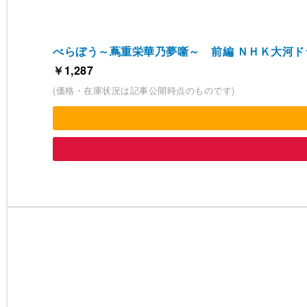
べらぼう～蔦重栄華乃夢噺～ 前編 ＮＨＫ大河ド
￥1,287
(価格・在庫状況は記事公開時点のものです)