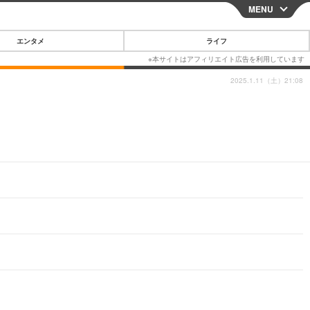
MENU
CLOSE
エンタメ
ライフ
2025.1.11（土）21:08
スマートフォン
ガジェット・ツール
その他
映画・ドラマ
韓国・芸能
グルメ
スポーツ
ショッピング
ブログ
その他