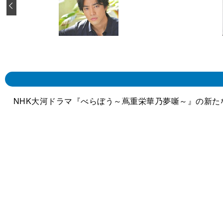
‹
NHK大河ドラマ『べらぼう～蔦重栄華乃夢噺～』の新た