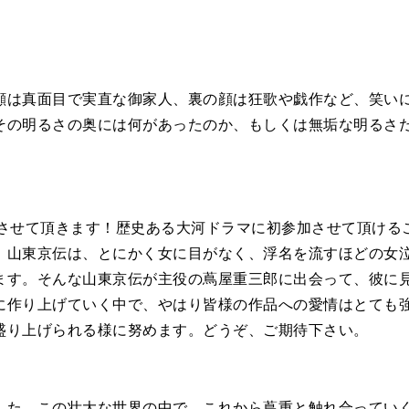
顔は真面目で実直な御家人、裏の顔は狂歌や戯作など、笑い
その明るさの奥には何があったのか、もしくは無垢な明るさ
演させて頂きます！歴史ある大河ドラマに初参加させて頂ける
。山東京伝は、とにかく女に目がなく、浮名を流すほどの女
ます。そんな山東京伝が主役の蔦屋重三郎に出会って、彼に
に作り上げていく中で、やはり皆様の作品への愛情はとても
盛り上げられる様に努めます。どうぞ、ご期待下さい。
した。この壮大な世界の中で、これから蔦重と触れ合ってい