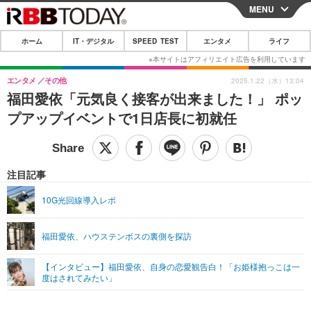
MENU
CLOSE
ホーム
IT・デジタル
SPEED TEST
エンタメ
ライフ
ホーム
IT・デジタル
エンタメ
その他
2025.1.22（水）13:04
福田愛依「元気良く接客が出来ました！」 ポッ
IT・デジタルTOP
スマートフォン
SPEED TEST
プアップイベントで1日店長に初就任
ネタ
ガジェット・ツール
エンタメ
ショッピング
その他
エンタメTOP
映画・ドラマ
ライフ
注目記事
韓流・K-POP
韓国・芸能
ライフTOP
グルメ
リリース一覧
10G光回線導入レポ
音楽
スポーツ
ペット
ショッピング
プッシュ通知の停止方法
福田愛依、ハウステンボスの裏側を探訪
グラビア
ブログ
その他
【インタビュー】福田愛依、自身の恋愛観告白！「お姫様抱っこは一
ショッピング
その他
度はされてみたい」