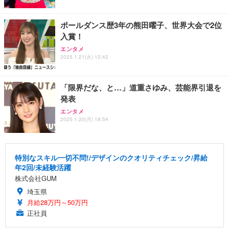
ポールダンス歴3年の熊田曜子、世界大会で2位
入賞！
エンタメ
2025.1.21(火) 12:42
「限界だな、と…」道重さゆみ、芸能界引退を
発表
エンタメ
2025.1.20(月) 18:54
特別なスキル一切不問!/デザインのクオリティチェック/昇給
年2回/未経験活躍
株式会社GUM
埼玉県
月給28万円～50万円
正社員