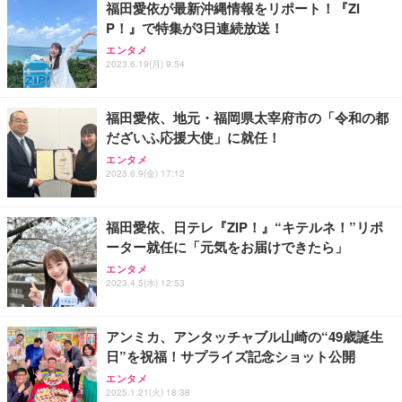
福田愛依が最新沖縄情報をリポート！『ZI
P！』で特集が3日連続放送！
【整備済み品】Dell OptiPlex SFF Plus 7010 デスク
バッファロー Wi-Fi 6 ルーター 2401+573Mbps WS
トップPC Core i5-13500 DDR4 メモリ32GB SSD51
エンタメ
R-3000AX4P/NBK (× 2)
2GB+HDD1TB MS Office 2021 DisplayPort/HDMI U
2023.6.19(月) 9:54
SB3.2 有線LAN 省スペース ビジネスPC/Wi-Fi USB
￥23,960
￥114,800
アダプター付
福田愛依、地元・福岡県太宰府市の「令和の都
だざいふ応援大使」に就任！
エンタメ
2023.6.9(金) 17:12
福田愛依、日テレ『ZIP！』“キテルネ！”リポ
ーター就任に「元気をお届けできたら」
エンタメ
2023.4.5(水) 12:53
アンミカ、アンタッチャブル山崎の“49歳誕生
日”を祝福！サプライズ記念ショット公開
エンタメ
2025.1.21(火) 18:38