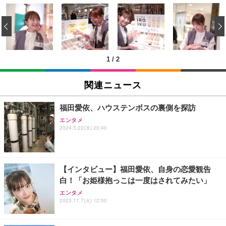
USB から RJ45 延長ケーブルイーサネットエクステ
TITAN GAMING 【メーカー保証1年】【850W GOL
ンダー USB 延長 50 メートル距離 RJ45 Cat5e / 6 ケ
D電源搭載】 ゲーミングPC デスクトップパソコン
‹
ーブル LAN アダプタオーバーリピータイーサネット
GeForce RTX 5060 Ryzen 7 5700X メモリ32GB NV
Me SSD 2TB Windows 11 Home CX200M ブラック
￥847
￥222,000
1
/
2
RJ45 ケーブル コネクタ Cat6A Cat6 Cat5e RJ45 イ
TITAN GAMING 【メーカー保証1年】【850W GOL
ーサネット カプラー メス - メス ケーブル エクステ
D電源搭載】 ゲーミングPC デスクトップパソコン
関連ニュース
ンダー アダプター
GeForce RTX 5060 Ryzen 7 5700X メモリ32GB NV
Me SSD 2TB Windows 11 Home CX200M ホワイト
￥487
￥222,000
福田愛依、ハウステンボスの裏側を探訪
エンタメ
【Amazon.co.jp 限定】SoftBank 光 お申し込みエ
【整備済み品】Lenovo ThinkCentre M75s Gen2 Ry
2024.5.22(水) 20:40
ントリーパッケージ 使い放題 超高速インターネット
zen 5 PRO 3400G メモリ16GB SSD256GB Window
【フレッツ光・コラボ光なら工事不要】
s11 Pro MS Office 2021 Type-C Wi-Fi Bluetooth D
VD搭載 デスクトップPC
￥350
￥37,760
【インタビュー】福田愛依、自身の恋愛観告
白！「お姫様抱っこは一度はされてみたい」
エレコム WiFi ルーター 無線LAN Wi-Fi7 11BE 2882
【整備済み品】 ゲーミングPC デスクトップ タワー
エンタメ
+688Mbps IPv6(IPoE)対応 エコパッケージ WRC-W
型 UNITCOM biz-h 10世代 Core i7-10700 - RTX 406
2023.11.7(火) 12:00
701-B
0 8G - 32GBメモリ - 大容量 SSD1.0TB - Windows
11 - ゲームPC - プロ仕様 マウスコンピュータ
￥7,980
￥169,800