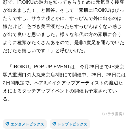
顔で、IROIKUの魅力を知ってもらうために元気良く接客
が出来ました！」と回答。そして「素肌にIROIKUはぴっ
たりですし、サウナ後とかに、すっぴんで外に出るのは
嫌だけど、色づき美容液だったらすっぴんぽくない感じ
が出て良いと思いました。様々な年代の方の素肌に合う
ように種類がたくさんあるので、是非1度足を運んでいた
だけたら嬉しいです！」と呼びかけた。
「IROIKU」POP UP EVENTは、今月28日までJR東京
駅八重洲口の大丸東京店3階にて開催中。25日、26日には
2日間限定で、ヘア&メイクアップアーティストの渡辺た
えによるタッチアップイベントの開催も予定されてい
る。
《ハララ書房》
エンタメトピックス
トップトピックス