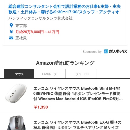
総合建設コンサルタント会社で設計業務のお仕事!/主婦・主夫
歓迎・土日休み・稼げる/9:30〜17:30/スタッフ・アクティオ
パシフィックコンサルタンツ株式会社
東京都
月給26万8,000円～41万円
正社員
Sponsored by
Amazon売れ筋ランキング
マウス
LANルーター
タワーPC
エレコム ワイヤレスマウス Bluetooth Slint M-TM1
0BBWH/EC 薄型 静音 4ボタン プレゼンモード機能
付 Windows Mac Android iOS iPadOS FireOS対応
ホワイト
￥1,390
エレコム ワイヤレスマウス Bluetooth EX-G 握りの
極み 静音設計 5ボタン マルチペアリング Mサイズ