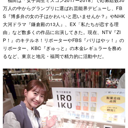
福田は「女子高生ミスコン2017ー2018」で応募総数30
万人の中からグランプリに選ばれ芸能界デビューし、FB
S『博多弁の女の子はかわいいと思いませんか？』やNHK
大河ドラマ『鎌倉殿の13人』、EX「私たちが恋する理
由」など数多くの作品に出演してきた。現在、NTV『ZI
P！』のキテルネ！リポーターやFBS『バリはやッ！』の
リポーター、KBC『ぎゅっと』の木金レギュラーを務め
るなど、東京と地元・福岡で精力的に活動中だ。