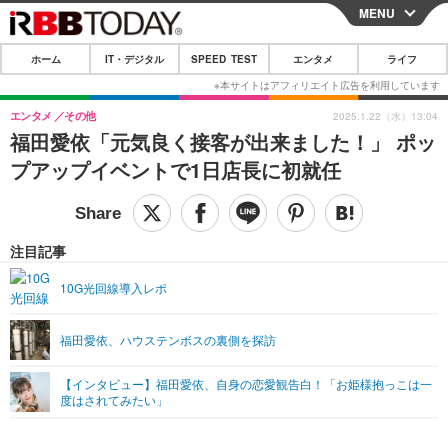
MENU
CLOSE
ホーム
IT・デジタル
SPEED TEST
エンタメ
ライフ
ホーム
IT・デジタル
エンタメ
その他
2025.1.22（水）13:04
福田愛依「元気良く接客が出来ました！」 ポッ
IT・デジタルTOP
スマートフォン
SPEED TEST
プアップイベントで1日店長に初就任
ネタ
ガジェット・ツール
エンタメ
ショッピング
その他
エンタメTOP
映画・ドラマ
ライフ
注目記事
韓流・K-POP
韓国・芸能
ライフTOP
グルメ
リリース一覧
10G光回線導入レポ
音楽
スポーツ
ペット
ショッピング
プッシュ通知の停止方法
福田愛依、ハウステンボスの裏側を探訪
グラビア
ブログ
その他
【インタビュー】福田愛依、自身の恋愛観告白！「お姫様抱っこは一
ショッピング
その他
度はされてみたい」