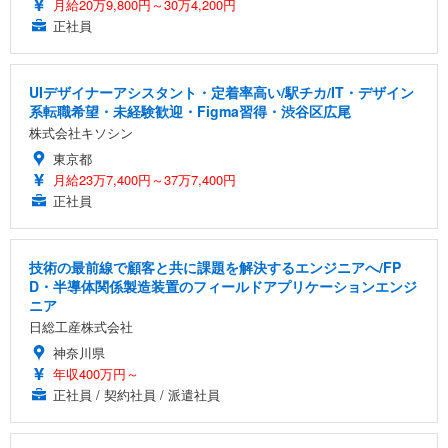
月給20万9,800円～30万4,200円
正社員
UIデザイナーアシスタント・定着率高い/駅チカ/IT・デザイン
系転職希望・未経験歓迎・Figma習得・渋谷区広尾
株式会社キソシン
東京都
月給23万7,400円～37万7,400円
正社員
技術の最前線で顧客と共に課題を解決するエンジニアへ/FP
D・半導体関係製造装置のフィールドアプリケーションエンジ
ニア
日総工産株式会社
神奈川県
年収400万円～
正社員 / 契約社員 / 派遣社員