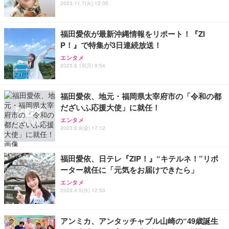
2023.11.7(火) 12:00
701-B
0 8G - 32GBメモリ - 大容量 SSD1.0TB - Windows
11 - ゲームPC - プロ仕様 マウスコンピュータ
￥7,980
￥169,800
福田愛依が最新沖縄情報をリポート！『ZI
P！』で特集が3日連続放送！
【整備済み品】Dell OptiPlex SFF Plus 7010 デスク
バッファロー Wi-Fi 6 ルーター 2401+573Mbps WS
トップPC Core i5-13500 DDR4 メモリ32GB SSD51
エンタメ
R-3000AX4P/NBK (× 2)
2GB+HDD1TB MS Office 2021 DisplayPort/HDMI U
2023.6.19(月) 9:54
SB3.2 有線LAN 省スペース ビジネスPC/Wi-Fi USB
￥23,960
￥114,800
アダプター付
福田愛依、地元・福岡県太宰府市の「令和の都
だざいふ応援大使」に就任！
エンタメ
2023.6.9(金) 17:12
福田愛依、日テレ『ZIP！』“キテルネ！”リポ
ーター就任に「元気をお届けできたら」
エンタメ
2023.4.5(水) 12:53
アンミカ、アンタッチャブル山崎の“49歳誕生