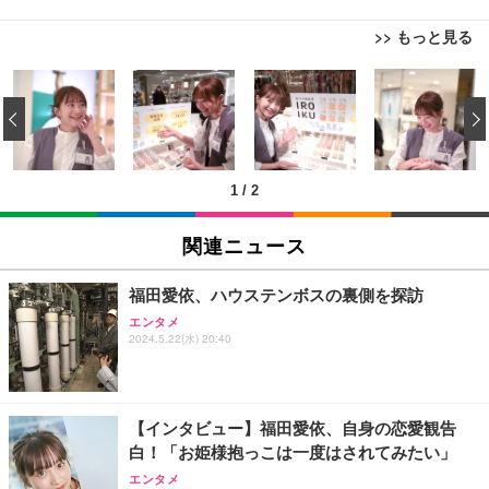
>> もっと見る
USB から RJ45 延長ケーブルイーサネットエクステ
TITAN GAMING 【メーカー保証1年】【850W GOL
ンダー USB 延長 50 メートル距離 RJ45 Cat5e / 6 ケ
D電源搭載】 ゲーミングPC デスクトップパソコン
‹
ーブル LAN アダプタオーバーリピータイーサネット
GeForce RTX 5060 Ryzen 7 5700X メモリ32GB NV
Me SSD 2TB Windows 11 Home CX200M ブラック
￥847
￥222,000
1
/
2
RJ45 ケーブル コネクタ Cat6A Cat6 Cat5e RJ45 イ
TITAN GAMING 【メーカー保証1年】【850W GOL
ーサネット カプラー メス - メス ケーブル エクステ
D電源搭載】 ゲーミングPC デスクトップパソコン
関連ニュース
ンダー アダプター
GeForce RTX 5060 Ryzen 7 5700X メモリ32GB NV
Me SSD 2TB Windows 11 Home CX200M ホワイト
￥487
￥222,000
福田愛依、ハウステンボスの裏側を探訪
エンタメ
【Amazon.co.jp 限定】SoftBank 光 お申し込みエ
【整備済み品】Lenovo ThinkCentre M75s Gen2 Ry
2024.5.22(水) 20:40
ントリーパッケージ 使い放題 超高速インターネット
zen 5 PRO 3400G メモリ16GB SSD256GB Window
【フレッツ光・コラボ光なら工事不要】
s11 Pro MS Office 2021 Type-C Wi-Fi Bluetooth D
VD搭載 デスクトップPC
￥350
￥37,760
【インタビュー】福田愛依、自身の恋愛観告
白！「お姫様抱っこは一度はされてみたい」
エレコム WiFi ルーター 無線LAN Wi-Fi7 11BE 2882
【整備済み品】 ゲーミングPC デスクトップ タワー
エンタメ
+688Mbps IPv6(IPoE)対応 エコパッケージ WRC-W
型 UNITCOM biz-h 10世代 Core i7-10700 - RTX 406