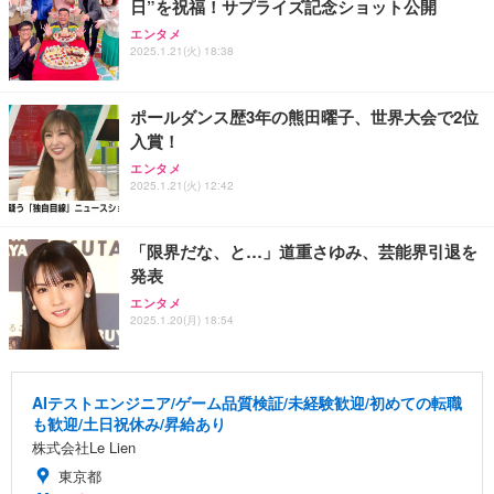
日”を祝福！サプライズ記念ショット公開
エンタメ
2025.1.21(火) 18:38
ポールダンス歴3年の熊田曜子、世界大会で2位
入賞！
エンタメ
2025.1.21(火) 12:42
「限界だな、と…」道重さゆみ、芸能界引退を
発表
エンタメ
2025.1.20(月) 18:54
AIテストエンジニア/ゲーム品質検証/未経験歓迎/初めての転職
も歓迎/土日祝休み/昇給あり
株式会社Le Lien
東京都