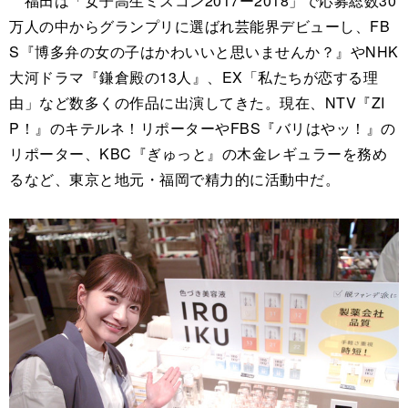
福田は「女子高生ミスコン2017ー2018」で応募総数30
万人の中からグランプリに選ばれ芸能界デビューし、FB
S『博多弁の女の子はかわいいと思いませんか？』やNHK
大河ドラマ『鎌倉殿の13人』、EX「私たちが恋する理
由」など数多くの作品に出演してきた。現在、NTV『ZI
P！』のキテルネ！リポーターやFBS『バリはやッ！』の
リポーター、KBC『ぎゅっと』の木金レギュラーを務め
るなど、東京と地元・福岡で精力的に活動中だ。