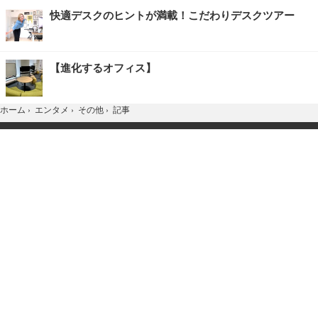
快適デスクのヒントが満載！こだわりデスクツアー
【進化するオフィス】
記事
ホーム
›
エンタメ
›
その他
›
TOP
Home
X
YouTube
お問合せ
広告掲載
会社概要
個人情報保護方針
紹介した商品/サービスを購入、契約した場合に、
売上の一部が弊社サイトに還元されることがあります。
当サイトに掲載の記事・見出し・写真・画像の無断転載を禁じます。
Copyright © 2026 IID, Inc.