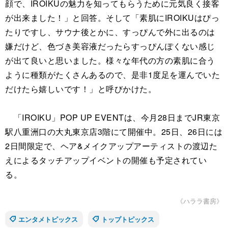
顔で、IROIKUの魅力を知ってもらうために元気良く接客
が出来ました！」と回答。そして「素肌にIROIKUはぴっ
たりですし、サウナ後とかに、すっぴんで外に出るのは
嫌だけど、色づき美容液だったらすっぴんぽくない感じ
が出て良いと思いました。様々な年代の方の素肌に合う
ように種類がたくさんあるので、是非1度足を運んでいた
だけたら嬉しいです！」と呼びかけた。
「IROIKU」POP UP EVENTは、今月28日までJR東京
駅八重洲口の大丸東京店3階にて開催中。25日、26日には
2日間限定で、ヘア&メイクアップアーティストの渡辺た
えによるタッチアップイベントの開催も予定されてい
る。
《ハララ書房》
エンタメトピックス
トップトピックス