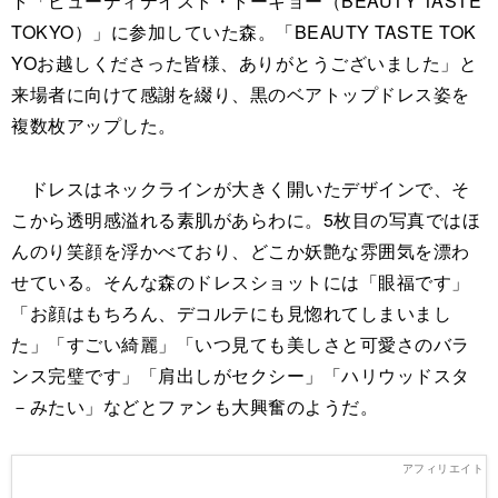
ト「ビューティテイスト・トーキョー（BEAUTY TASTE
TOKYO）」に参加していた森。「BEAUTY TASTE TOK
YOお越しくださった皆様、ありがとうございました」と
来場者に向けて感謝を綴り、黒のベアトップドレス姿を
複数枚アップした。
ドレスはネックラインが大きく開いたデザインで、そ
こから透明感溢れる素肌があらわに。5枚目の写真ではほ
んのり笑顔を浮かべており、どこか妖艶な雰囲気を漂わ
せている。そんな森のドレスショットには「眼福です」
「お顔はもちろん、デコルテにも見惚れてしまいまし
た」「すごい綺麗」「いつ見ても美しさと可愛さのバラ
ンス完璧です」「肩出しがセクシー」「ハリウッドスタ
－みたい」などとファンも大興奮のようだ。