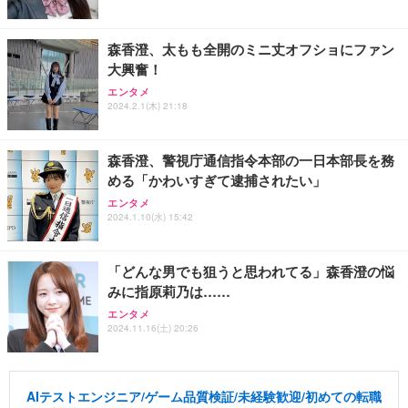
森香澄、太もも全開のミニ丈オフショにファン
大興奮！
エンタメ
2024.2.1(木) 21:18
森香澄、警視庁通信指令本部の一日本部長を務
める「かわいすぎて逮捕されたい」
エンタメ
2024.1.10(水) 15:42
「どんな男でも狙うと思われてる」森香澄の悩
みに指原莉乃は……
エンタメ
2024.11.16(土) 20:26
AIテストエンジニア/ゲーム品質検証/未経験歓迎/初めての転職