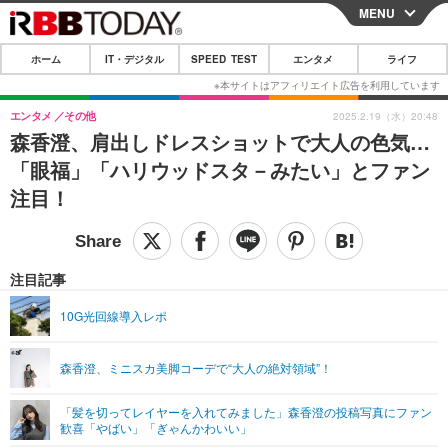
MENU
CLOSE
ホーム
IT・デジタル
SPEED TEST
エンタメ
ライフ
ホーム
IT・デジタル
エンタメ
その他
2025.2.19（水）20:48
森香澄、肩出しドレスショットで大人の色気…
IT・デジタルTOP
スマートフォン
SPEED TEST
「眼福」「ハリウッドスタ－みたい」とファン
ネタ
ガジェット・ツール
注目！
エンタメ
ショッピング
その他
エンタメTOP
映画・ドラマ
ライフ
韓流・K-POP
韓国・芸能
注目記事
ライフTOP
グルメ
リリース一覧
音楽
スポーツ
10G光回線導入レポ
ペット
ショッピング
プッシュ通知の停止方法
グラビア
ブログ
その他
森香澄、ミニスカ美脚コーデで“大人の絶対領域”！
ショッピング
その他
「髪を切ってレイヤーを入れてみました」森香澄の投稿写真にファン
歓喜「やばい」「ぎゃんかわいい」