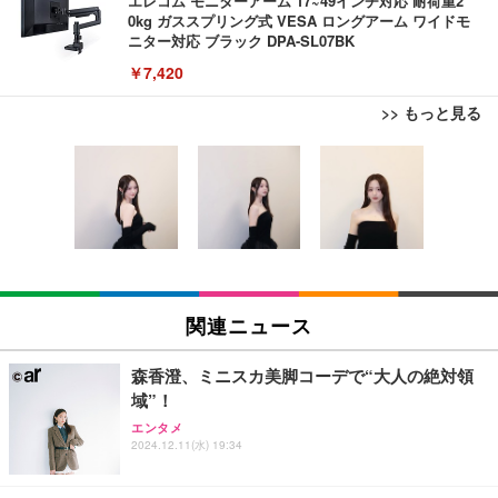
エレコム モニターアーム 17~49インチ対応 耐荷重2
0kg ガススプリング式 VESA ロングアーム ワイドモ
ニター対応 ブラック DPA-SL07BK
￥7,420
>> もっと見る
エレコム ワイヤレスマウス Bluetooth Slint M-TM1
【ミニPC 最強 ゲーミング PC】GMKtec NucBox K
エレコム 充電器 Type-C USB-C 20W USB PD対応
0BBWH/EC 薄型 静音 4ボタン プレゼンモード機能
8 PlusミニPCゲーミング AMD R7 8845HS搭載 【R
ケーブル一体型 1.5m PSE認証品 GaN採用 折りたた
付 Windows Mac Android iOS iPadOS FireOS対応
9 7940HS/8745HS/H255より上位】Radeon 780M | 1
み式プラグ しろちゃん 【 iPhone16 15 等対応】 E
ホワイト
28GB DDR5拡張可能 32GB DDR5+1TB SSD |Oculi
C-AC6920WF
￥1,390
￥122,848
￥1,090
nk・USB4.0×2 | Win11 Pro 5.1GHz | Win11 Pro | 8
K 4画面対応
エレコム ワイヤレスマウス Bluetooth EX-G 握りの
【法人向け・5年安定ビジネスに最適】GMKtec ミニ
モバイルバッテリー 大容量 30000mAh 【22.5W/20
極み 静音設計 5ボタン マルチペアリング Mサイズ
PC Ryzen 7 7730U搭載 M5 Ultra【32GB DDR4 1TB
W急速充電 4本ケーブル内蔵】 209g超軽量 小型 バ
関連ニュース
ガンメタリック M-XGM15BBSGM/EC
SSD】8コア16スレッド 最大4.5GHz Win11 Pro 小
ッテリー 5台同時充電 Type-C出力 スマホ 充電器 LC
型PC 2.5G有線LAN Wi-Fi 6E BT5.2 8K3画面同時出
D残量表示 LEDライト付き ストラップ付き 持ち運び
￥1,890
￥86,999
￥2,469
力 HDMI2.0/DP1.4/USB-C M.2 SSD 16TB拡張対応
携帯充電器 停電対策 アウトドア/旅行/出張/防災/緊
森香澄、ミニスカ美脚コーデで“大人の絶対領
コンパクト 静音ミニPC ゲーミングPC
急用 iOS/Android各種他対応 機内持込可 (高級白い)
域”！
【ミニpc 最新第12世代 N95 省電力 N97より高速】B
エレコム 充電器 Type-C USB-C 20W USB PD対応 1
エンタメ
HP 有線 マウス HP 100G
MAX ミニpc mini pc N95 4C/4T 15W 最大3.4GHz 1
ポート PSE認証品 GaN採用 折りたたみ式プラグ ホ
2024.12.11(水) 19:34
2GB LPDDR5+512GB SSD 小型PC 8TB拡張M.2_N
ワイト 【 iPhone16 15 等対応】 EC-AC6820WH
￥723
VMe/SATA HDMI2.1/2画面出力 4K@60Hz 小型パソ
￥39,999
￥790
コン 高速2.4G/5GWi-Fi BT5.0 ギガビットLAN 静音