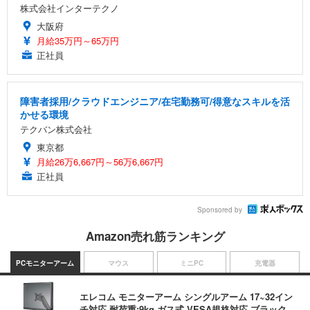
株式会社インターテクノ
大阪府
月給35万円～65万円
正社員
障害者採用/クラウドエンジニア/在宅勤務可/得意なスキルを活
かせる環境
テクバン株式会社
東京都
月給26万6,667円～56万6,667円
正社員
Sponsored by
Amazon売れ筋ランキング
PCモニターアーム
マウス
ミニPC
充電器
エレコム モニターアーム シングルアーム 17~32イン
チ対応 耐荷重:9kg ガス式 VESA規格対応 ブラック