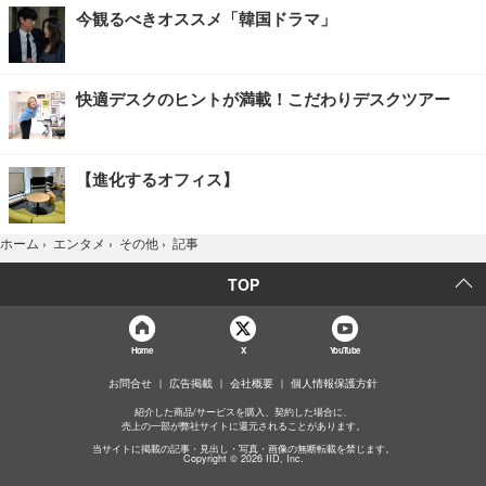
今観るべきオススメ「韓国ドラマ」
快適デスクのヒントが満載！こだわりデスクツアー
【進化するオフィス】
記事
ホーム
›
エンタメ
›
その他
›
TOP
Home
X
YouTube
お問合せ
広告掲載
会社概要
個人情報保護方針
紹介した商品/サービスを購入、契約した場合に、
売上の一部が弊社サイトに還元されることがあります。
当サイトに掲載の記事・見出し・写真・画像の無断転載を禁じます。
Copyright © 2026 IID, Inc.