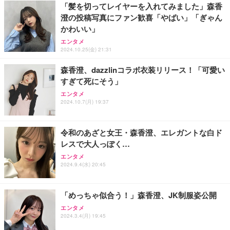
「髪を切ってレイヤーを入れてみました」森香
ミニパソコン B4Plus
澄の投稿写真にファン歓喜「やばい」「ぎゃん
エレコム ワイヤレスマウス 静音 Slint Bluetooth 無
GMKtec ミニPC G11初登場 AMD Ryzen Embedde
エレコム 充電器 40W 2ポート Type-C USB PD対応
かわいい」
線2.4GHz 3台マルチペアリング 薄型 軽量 充電式 M
d R2514搭載 16GB DDR4＋256GB SSD動作より安
PPS対応 GaN II採用 折りたたみ式プラグ ホワイト
サイズ ブラック M-TM25MBMSABK
定 最大3.7GHz｜4K×3画面出力・2.5GLAN HDMI 2.
EC-AC10640WH
エンタメ
1/Type-C・Win11 Pro Mini PC USB3.2×4 企業・学
2024.10.25(金) 21:31
￥2,240
￥61,248
￥1,790
習向け 超小型 高性能 (16GB+256GB)
森香澄、dazzlinコラボ衣装リリース！「可愛い
すぎて死にそう」
エレコム 65W 充電器 Type-C コンセント 急速 PD対
マウス 無線 静音 ワイヤレスマウス Bluetooth 5.4 2.
【整備済み品】富士通 ESPRIMO Q558 ミニPC i5第
応 スイング式プラグ採用 PSE技術基準適合 ブラッ
エンタメ
4GHz Type-C 充電式 無線マウス 薄型 3段階DPI切替
9世代 16GB SSD256GB Win11 Office2021 WiFi
ク EC-AC12465BK
2024.10.7(月) 19:37
￥1,468
￥33,980
￥2,190
令和のあざと女王・森香澄、エレガントな白ド
レスで大人っぽく…
エンタメ
2024.9.4(水) 20:45
「めっちゃ似合う！」森香澄、JK制服姿公開
エンタメ
2024.3.4(月) 19:45