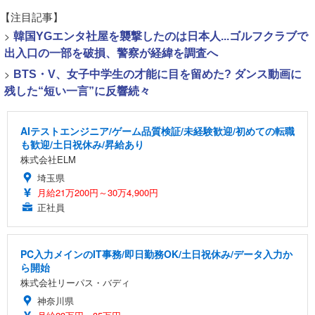
【注目記事】
>
韓国YGエンタ社屋を襲撃したのは日本人...ゴルフクラブで
出入口の一部を破損、警察が経緯を調査へ
>
BTS・V、女子中学生の才能に目を留めた? ダンス動画に
残した“短い一言”に反響続々
AIテストエンジニア/ゲーム品質検証/未経験歓迎/初めての転職
も歓迎/土日祝休み/昇給あり
株式会社ELM
埼玉県
月給21万200円～30万4,900円
正社員
PC入力メインのIT事務/即日勤務OK/土日祝休み/データ入力か
ら開始
株式会社リーパス・バディ
神奈川県