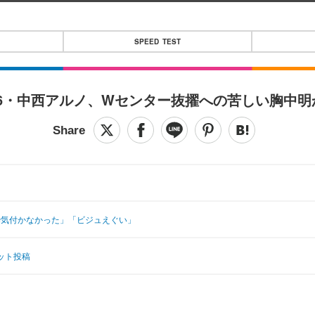
SPEED TEST
6・中西アルノ、Wセンター抜擢への苦しい胸中明
瞬気付かなかった」「ビジュえぐい」
ット投稿