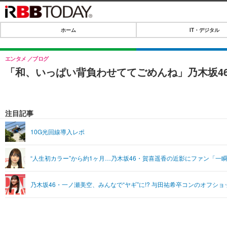
ホーム
IT・デジタル
ホーム
IT・デジタル
エンタメ
ブログ
「和、いっぱい背負わせててごめんね」乃木坂4
IT・デジタルTOP
SPEED TEST
ネタ
エンタメ
注目記事
ショッピング
エンタメTOP
ライフ
10G光回線導入レポ
韓流・K-POP
ライフTOP
リリース一覧
“人生初カラー”から約1ヶ月…乃木坂46・賀喜遥香の近影にファン「一
音楽
ペット
プッシュ通知の停止方法
グラビア
その他
乃木坂46・一ノ瀬美空、みんなで“ヤギ”に!? 与田祐希卒コンのオフショ
ショッピング