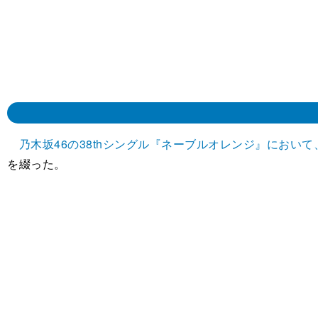
乃木坂46の38thシングル『ネーブルオレンジ』におい
を綴った。