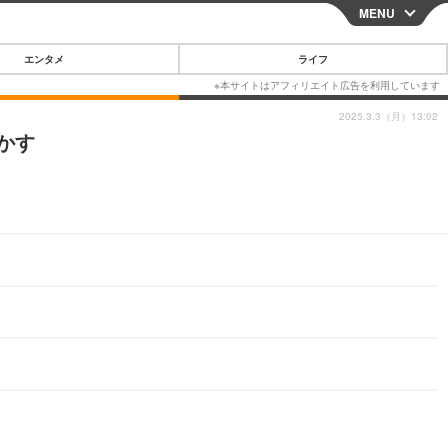
MENU
CLOSE
エンタメ
ライフ
2025.3.3（月）13:02
かす
スマートフォン
ガジェット・ツール
その他
映画・ドラマ
韓国・芸能
グルメ
スポーツ
ショッピング
ブログ
その他