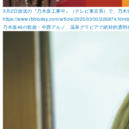
3月2日放送の『乃木坂工事中』（テレビ東京系）で、乃木
https://www.rbbtoday.com/article/2025/03/03/226874.html
乃木坂46の歌姫・中西アルノ、温泉グラビアで絶対的透明感 | 