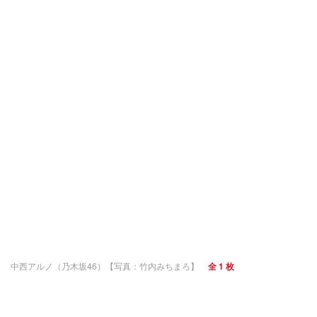
中西アルノ（乃木坂46）【写真：竹内みちまろ】
全 1 枚