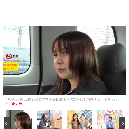
『相葉◎×部 上白石萌歌のマル秘私生活を大学親友と解剖SP』 (C)フジテレ
ビ
全 7 枚
‹