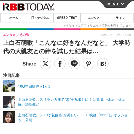
MENU
CLOSE
ホーム
IT・デジタル
SPEED TEST
エンタメ
ライフ
ホーム
IT・デジタル
エンタメ
その他
2025.3.21（金）15:38
上白石萌歌「こんなに好きなんだなと」 大学時
IT・デジタルTOP
スマートフォン
SPEED TEST
代の大親友との絆を試した結果は…
ネタ
ガジェット・ツール
エンタメ
ショッピング
その他
エンタメTOP
映画・ドラマ
ライフ
注目記事
韓流・K-POP
韓国・芸能
ライフTOP
グルメ
リリース一覧
10G光回線導入レポ
音楽
スポーツ
ペット
ショッピング
プッシュ通知の停止方法
上白石萌歌、スリランカ旅で“素”を丸出しに！ 写真集『charm char
m』発売決定
グラビア
ブログ
その他
上白石萌歌、レアな“花嫁姿”が美しい……！ 映画『366日』オフショ
ショッピング
その他
ット公開