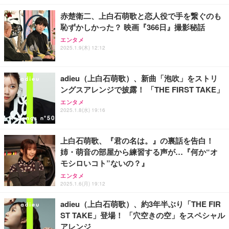
￥169,800
￥1,790
赤楚衛二、上白石萌歌と恋人役で手を繋ぐのも
恥ずかしかった？ 映画『366日』撮影秘話
エレコム モニターアーム 17~49インチ対応 耐荷重2
【整備済み品】Dell OptiPlex SFF Plus 7010 デスク
エレコム 65W 充電器 Type-C コンセント 急速 PD対
0kg ガススプリング式 VESA ロングアーム ワイドモ
トップPC Core i5-13500 DDR4 メモリ32GB SSD51
応 スイング式プラグ採用 PSE技術基準適合 ブラッ
エンタメ
ニター対応 ブラック DPA-SL07BK
2GB+HDD1TB MS Office 2021 DisplayPort/HDMI U
ク EC-AC12465BK
2025.1.9(木) 12:12
SB3.2 有線LAN 省スペース ビジネスPC/Wi-Fi USB
￥7,420
￥114,800
￥2,190
アダプター付
adieu（上白石萌歌）、新曲「泡吹」をストリ
ングスアレンジで披露！ 「THE FIRST TAKE」
エンタメ
2025.1.8(水) 19:16
上白石萌歌、『君の名は。』の裏話を告白！
姉・萌音の部屋から練習する声が…『何か“オ
モシロいコト”ないの？』
エンタメ
2025.1.6(月) 19:12
adieu（上白石萌歌）、約3年半ぶり「THE FIR
ST TAKE」登場！ 「穴空きの空」をスペシャル
アレンジ