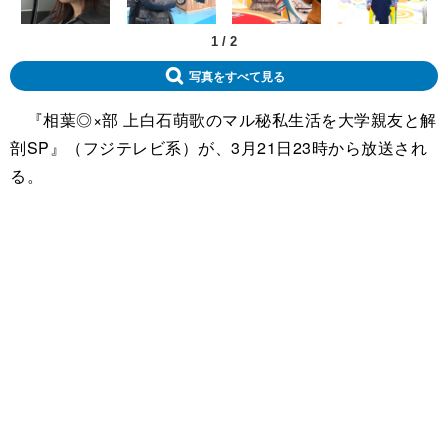
1
/
2
写真をすべて見る
『相葉◎×部 上白石萌歌のマル秘私生活を大学親友と解
剖SP』（フジテレビ系）が、3月21日23時から放送され
る。