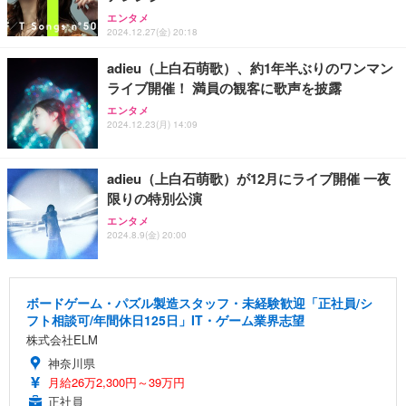
エンタメ
2024.12.27(金) 20:18
adieu（上白石萌歌）、約1年半ぶりのワンマン
ライブ開催！ 満員の観客に歌声を披露
エンタメ
2024.12.23(月) 14:09
adieu（上白石萌歌）が12月にライブ開催 一夜
限りの特別公演
エンタメ
2024.8.9(金) 20:00
ボードゲーム・パズル製造スタッフ・未経験歓迎「正社員/シ
フト相談可/年間休日125日」IT・ゲーム業界志望
株式会社ELM
神奈川県
月給26万2,300円～39万円
正社員