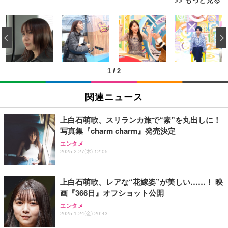
エレコム モニターアーム シングルアーム 17~32イン
TITAN GAMING 【メーカー保証1年】【850W GOL
エレコム 充電器 Type-C USB-C 20W USB PD対応
チ対応 耐荷重:9kg ガス式 VESA規格対応 ブラック
D電源搭載】 ゲーミングPC デスクトップパソコン
ケーブル一体型 1.5m PSE認証品 GaN採用 折りたた
‹
DPA-SS02BK
GeForce RTX 5060 Ryzen 7 5700X メモリ32GB NV
み式プラグ しろちゃん 【 iPhone16 15 等対応】 E
Me SSD 2TB Windows 11 Home CX200M ブラック
C-AC6920WF
￥3,770
￥222,000
￥1,090
1
/
2
エレコム モニターアーム ワイドモニター対応 17~49
TITAN GAMING 【メーカー保証1年】【850W GOL
モバイルバッテリー 大容量 30000mAh 【22.5W/20
インチ対応 耐荷重2kg～20kg ガス式 取り付けブラ
D電源搭載】 ゲーミングPC デスクトップパソコン
W急速充電 4本ケーブル内蔵】 209g超軽量 小型 バ
関連ニュース
ケット付属 関節5軸 DPA-SS11BK
GeForce RTX 5060 Ryzen 7 5700X メモリ32GB NV
ッテリー 5台同時充電 Type-C出力 スマホ 充電器 LC
Me SSD 2TB Windows 11 Home CX200M ホワイト
D残量表示 LEDライト付き ストラップ付き 持ち運び
￥8,260
￥222,000
￥2,469
携帯充電器 停電対策 アウトドア/旅行/出張/防災/緊
上白石萌歌、スリランカ旅で“素”を丸出しに！
急用 iOS/Android各種他対応 機内持込可 (高級白い)
写真集『charm charm』発売決定
エレコム モニターアーム ディスプレイアーム シン
【整備済み品】Lenovo ThinkCentre M75s Gen2 Ry
エレコム 充電器 Type-C USB-C 20W USB PD対応 1
エンタメ
グル ロング 17~32インチ対応 耐荷重9kg VESA規格
zen 5 PRO 3400G メモリ16GB SSD256GB Window
ポート PSE認証品 GaN採用 折りたたみ式プラグ ホ
2025.2.27(木) 12:05
対応 ブラック DPAWSN01BK
s11 Pro MS Office 2021 Type-C Wi-Fi Bluetooth D
ワイト 【 iPhone16 15 等対応】 EC-AC6820WH
VD搭載 デスクトップPC
￥2,490
￥37,760
￥790
上白石萌歌、レアな“花嫁姿”が美しい……！ 映
画『366日』オフショット公開
【整備済み品】 ゲーミングPC デスクトップ タワー
エレコム 充電器 40W 2ポート Type-C USB PD対応
エレコム VESAマウントアダプターブラケット モニ
エンタメ
型 UNITCOM biz-h 10世代 Core i7-10700 - RTX 406
PPS対応 GaN II採用 折りたたみ式プラグ ホワイト
ター用 VESA規格対応 DPAＷQB01BK
2025.1.24(金) 20:43
0 8G - 32GBメモリ - 大容量 SSD1.0TB - Windows
EC-AC10640WH
11 - ゲームPC - プロ仕様 マウスコンピュータ
￥2,110