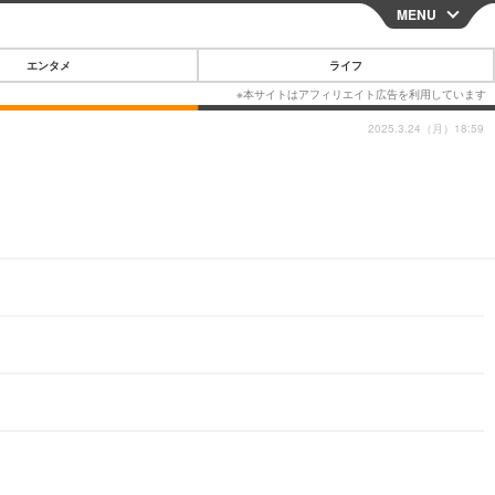
MENU
CLOSE
エンタメ
ライフ
2025.3.24（月）18:59
スマートフォン
ガジェット・ツール
その他
映画・ドラマ
韓国・芸能
グルメ
スポーツ
ショッピング
ブログ
その他