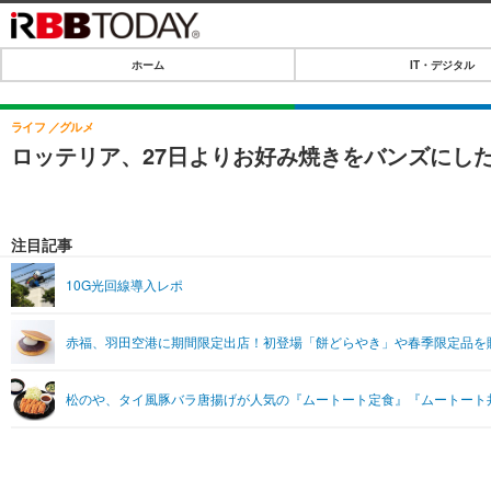
ホーム
IT・デジタル
ホーム
IT・デジタル
ライフ
グルメ
ロッテリア、27日よりお好み焼きをバンズにし
IT・デジタルTOP
SPEED TEST
ネタ
エンタメ
注目記事
ショッピング
エンタメTOP
ライフ
10G光回線導入レポ
韓流・K-POP
ライフTOP
リリース一覧
赤福、羽田空港に期間限定出店！初登場「餅どらやき」や春季限定品を
音楽
ペット
プッシュ通知の停止方法
グラビア
その他
松のや、タイ風豚バラ唐揚げが人気の『ムートート定食』『ムートート
ショッピング