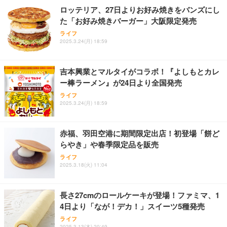
ョン PCチェア 通気性メッシュ ゲーミング/勉強/事
ロッテリア、27日よりお好み焼きをバンズにし
務用 おしゃれ パソコンチェア (ブラック)
た「お好み焼きバーガー」大阪限定発売
Sezlife オフィスチェア デスクチェア 疲れない テレ
【整備済み品】Dell E2724HS 27インチ 液晶モニタ
Smart Basic(スマートベーシック) 【Amazon.co.jp
ライフ
ワーク チェア 強化バックレスト 30度ロッキング機
ー フルHD（1920×1080）VA 非光沢 HDMI/DisplayP
限定】 Smart Basic アイリスオーヤマ ペットシーツ
2025.3.24(月) 18:59
能 人間工学 椅子 腰サポート 90度跳ね上げ式アーム
ort/VGA スピーカー内蔵 高さ調整 スイベル VESA対
超厚型 お徳用 ワイド 100枚入 (x 1) (ケース販売)
レスト 3Dヘッドレスト ハンガー付き 高反発クッシ
応 ComfortView ビジネス向け
￥7,680
￥15,800
￥3,670
ョン PCチェア 通気性メッシュ ゲーミング/勉強/事
吉本興業とマルタイがコラボ！『よしもとカレ
務用 おしゃれ パソコンチェア (ホワイト)
ー棒ラーメン』が24日より全国発売
ANDWINT オフィスチェア デスクチェア 肘なし メ
【MiniLED/24.5inch/280Hz/FHD】GRAPHT THE S
アイリスオーヤマ ペットシーツ 超厚型 お徳用 レギ
ッシュ 通気性 ランバーサポート付き 腰サポート ガ
HOOTER Gaming Monitor 24” Essential ゲーミン
ライフ
ュラー 200枚入【Amazon.co.jp限定】
ス圧無段階昇降 360度回転 キャスター付き コンパク
グモニター QD 24.5インチ 1ms FHD 量子ドット 残
2025.3.24(月) 18:59
ト 幅52×奥行58.5×高さ84～96cm テレワーク 在宅
像低減 (3年保証 | 輝点保証 | 日本メーカー)
￥3,731
￥4,139
￥34,980
勤務 ブラック
赤福、羽田空港に期間限定出店！初登場「餅ど
らやき」や春季限定品を販売
ライフ
2025.3.18(火) 11:04
長さ27cmのロールケーキが登場！ファミマ、1
4日より「なが！デカ！」スイーツ5種発売
ライフ
2025.3.13(木) 20:49