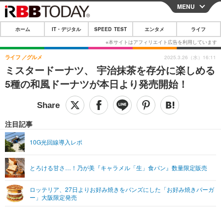
MENU
CLOSE
ホーム
IT・デジタル
SPEED TEST
エンタメ
ライフ
ホーム
IT・デジタル
ライフ
グルメ
2025.3.26（水）16:11
ミスタードーナツ、 宇治抹茶を存分に楽しめる
IT・デジタルTOP
スマートフォン
SPEED TEST
5種の和風ドーナツが本日より発売開始！
ネタ
ガジェット・ツール
エンタメ
ショッピング
その他
エンタメTOP
映画・ドラマ
ライフ
注目記事
韓流・K-POP
韓国・芸能
ライフTOP
グルメ
リリース一覧
10G光回線導入レポ
音楽
スポーツ
ペット
ショッピング
プッシュ通知の停止方法
とろける甘さ…！乃が美『キャラメル「生」食パン』数量限定販売
グラビア
ブログ
その他
ロッテリア、27日よりお好み焼きをバンズにした「お好み焼きバーガ
ショッピング
その他
ー」大阪限定発売