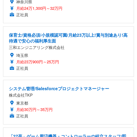
神奈川県
月給24万1,300円～32万円
正社員
保育士/資格必須/小規模認可園/月給23万以上!賞与別途あり!高
待遇で安心の福利厚生面
三和エンジニアリング株式会社
埼玉県
月給23万900円～25万円
正社員
システム管理/Salesforceプロジェクトマネージャー
株式会社TKP
東京都
月給30万円～35万円
正社員
「27卒」ゲーム周辺機器・コントローラーの組立スタッフ/即