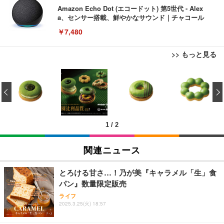
Amazon Echo Dot (エコードット) 第5世代 - Alex
a、センサー搭載、鮮やかなサウンド｜チャコール
￥7,480
>> もっと見る
[EdoErgo] オフィスチェア 椅子 テレワーク 疲れな
EIZO ビジネス向けプレミアムモニター | FlexScan
Amazonベーシック ペットシーツ 薄型 レギュラー 1
い 跳ね上げ式アームレスト コンパクト 約105度ロッ
EV3240X-WT | 31.5型4K UHD・USB Type-C・ホワ
‹
回使い捨て 無香料 ホワイト 300枚
キング pc 事務椅子 360度回転 座面昇降 強化ナイロ
イト
ン樹脂ベース 通気性メッシュ 在宅ワーク H-WY01
￥3,373
￥5,699
￥105,595
(黒網+黒枠+黒足)
1
/
2
EIZO ビジネス向けプレミアムモニター | FlexScan
SIHOO B100 オフィスチェア／デスクチェア メッシ
Amazonベーシック ペットシーツ 厚型 ワイド 42枚
EV2740X-WT | 27.0型4K UHD・USB Type-C・ホワ
ュチェア 人間工学 疲れない ブラック
x2袋(84枚) ホワイト(吸収面:ライトブルー)
関連ニュース
イト
￥27,999
￥3,234
￥109,572
とろける甘さ…！乃が美『キャラメル「生」食
パン』数量限定販売
Sezlife オフィスチェア デスクチェア 疲れない テレ
【純正品】27"ゲーミングモニター DualSense 充電
ネオ・ルーライフ ネオ・オムツ L 中型犬用 26枚入
ライフ
ワーク チェア 強化バックレスト 30度ロッキング機
2025.3.25(火) 18:57
フック付き（CFI-ZDM1J）
り 単品
能 人間工学 椅子 腰サポート 90度跳ね上げ式アーム
レスト 3Dヘッドレスト ハンガー付き 高反発クッシ
￥49,979
￥1,800
￥7,680