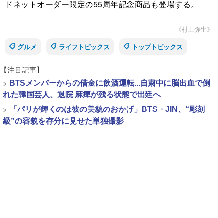
ドネットオーダー限定の55周年記念商品も登場する。
《村上弥生》
グルメ
ライフトピックス
トップトピックス
【注目記事】
>
BTSメンバーからの借金に飲酒運転...自粛中に脳出血で倒
れた韓国芸人、退院 麻痺が残る状態で出廷へ
>
「パリが輝くのは彼の美貌のおかげ」BTS・JIN、“彫刻
級”の容貌を存分に見せた単独撮影