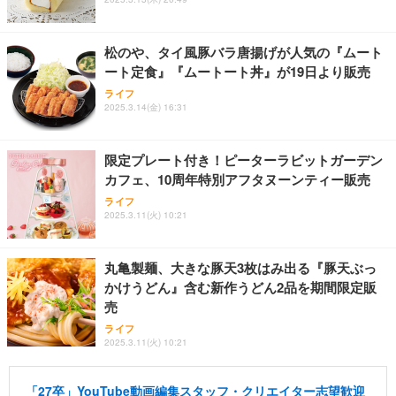
松のや、タイ風豚バラ唐揚げが人気の『ムート
ート定食』『ムートート丼』が19日より販売
ライフ
2025.3.14(金) 16:31
限定プレート付き！ピーターラビットガーデン
カフェ、10周年特別アフタヌーンティー販売
ライフ
2025.3.11(火) 10:21
丸亀製麺、大きな豚天3枚はみ出る『豚天ぶっ
かけうどん』含む新作うどん2品を期間限定販
売
ライフ
2025.3.11(火) 10:21
「27卒」YouTube動画編集スタッフ・クリエイター志望歓迎