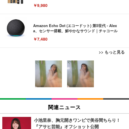
￥9,980
Amazon Echo Dot (エコードット) 第5世代 - Alex
a、センサー搭載、鮮やかなサウンド｜チャコール
￥7,480
>> もっと見る
[EdoErgo] オフィスチェア 椅子 テレワーク 疲れな
EIZO ビジネス向けプレミアムモニター | FlexScan
Amazonベーシック ペットシーツ 薄型 レギュラー 1
い 跳ね上げ式アームレスト コンパクト 約105度ロッ
EV3240X-WT | 31.5型4K UHD・USB Type-C・ホワ
回使い捨て 無香料 ホワイト 300枚
キング pc 事務椅子 360度回転 座面昇降 強化ナイロ
イト
ン樹脂ベース 通気性メッシュ 在宅ワーク H-WY01
￥3,373
￥5,699
￥105,595
(黒網+黒枠+黒足)
EIZO ビジネス向けプレミアムモニター | FlexScan
SIHOO B100 オフィスチェア／デスクチェア メッシ
Amazonベーシック ペットシーツ 厚型 ワイド 42枚
EV2740X-WT | 27.0型4K UHD・USB Type-C・ホワ
ュチェア 人間工学 疲れない ブラック
x2袋(84枚) ホワイト(吸収面:ライトブルー)
関連ニュース
イト
￥27,999
￥3,234
￥109,572
小池里奈、胸元開きワンピで美谷間ちらり！
『アサヒ芸能』オフショット公開