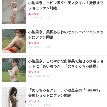
小池里奈、クビレ際立つ美スタイル！撮影オフ
ショにファン悶絶
エンタメ
2024.8.21(水) 10:33
小池里奈、美尻あらわのセクシーバックショッ
トにファン悶絶
エンタメ
2024.8.12(月) 19:18
小池里奈、しなやかな曲線美で魅せる水着ショ
ットに「良い腰つき」「むちゃくちゃ綺麗」
エンタメ
2024.7.9(火) 13:52
「めっちゃセクシー」小池里奈の『FRIDAY』
美尻ショットにファン悶絶
エンタメ
2024.6.21(金) 21:05