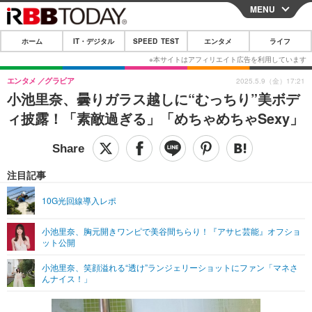
MENU
CLOSE
ホーム
IT・デジタル
SPEED TEST
エンタメ
ライフ
ホーム
IT・デジタル
エンタメ
グラビア
2025.5.9（金）17:21
小池里奈、曇りガラス越しに“むっちり”美ボデ
IT・デジタルTOP
スマートフォン
SPEED TEST
ィ披露！「素敵過ぎる」「めちゃめちゃSexy」
ネタ
ガジェット・ツール
エンタメ
ショッピング
その他
エンタメTOP
映画・ドラマ
ライフ
注目記事
韓流・K-POP
韓国・芸能
ライフTOP
グルメ
リリース一覧
10G光回線導入レポ
音楽
スポーツ
ペット
ショッピング
プッシュ通知の停止方法
小池里奈、胸元開きワンピで美谷間ちらり！『アサヒ芸能』オフショ
ット公開
グラビア
ブログ
その他
小池里奈、笑顔溢れる“透け”ランジェリーショットにファン「マネさ
ショッピング
その他
んナイス！」