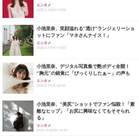
Sezlife オフィスチェア デスクチェア 疲れない テレ
【純正品】27"ゲーミングモニター DualSense 充電
ネオ・ルーライフ ネオ・オムツ L 中型犬用 26枚入
エンタメ
ワーク チェア 強化バックレスト 30度ロッキング機
2025.4.16(水) 14:20
フック付き（CFI-ZDM1J）
り 単品
能 人間工学 椅子 腰サポート 90度跳ね上げ式アーム
レスト 3Dヘッドレスト ハンガー付き 高反発クッシ
￥49,979
￥1,800
￥7,680
ョン PCチェア 通気性メッシュ ゲーミング/勉強/事
小池里奈、笑顔溢れる“透け”ランジェリーショ
務用 おしゃれ パソコンチェア (ブラック)
ットにファン「マネさんナイス！」
Sezlife オフィスチェア デスクチェア 疲れない テレ
【整備済み品】Dell E2724HS 27インチ 液晶モニタ
Smart Basic(スマートベーシック) 【Amazon.co.jp
エンタメ
ワーク チェア 強化バックレスト 30度ロッキング機
ー フルHD（1920×1080）VA 非光沢 HDMI/DisplayP
限定】 Smart Basic アイリスオーヤマ ペットシーツ
2025.3.19(水) 14:20
能 人間工学 椅子 腰サポート 90度跳ね上げ式アーム
ort/VGA スピーカー内蔵 高さ調整 スイベル VESA対
超厚型 お徳用 ワイド 100枚入 (x 1) (ケース販売)
レスト 3Dヘッドレスト ハンガー付き 高反発クッシ
応 ComfortView ビジネス向け
￥7,680
￥15,800
￥3,670
ョン PCチェア 通気性メッシュ ゲーミング/勉強/事
小池里奈、デジタル写真集で艶ボディ全開！
務用 おしゃれ パソコンチェア (ホワイト)
“胸元”の錯覚に「びっくりしたぁ～」の声も
ANDWINT オフィスチェア デスクチェア 肘なし メ
【MiniLED/24.5inch/280Hz/FHD】GRAPHT THE S
アイリスオーヤマ ペットシーツ 超厚型 お徳用 レギ
ッシュ 通気性 ランバーサポート付き 腰サポート ガ
HOOTER Gaming Monitor 24” Essential ゲーミン
エンタメ
ュラー 200枚入【Amazon.co.jp限定】
ス圧無段階昇降 360度回転 キャスター付き コンパク
グモニター QD 24.5インチ 1ms FHD 量子ドット 残
2025.2.10(月) 20:43
ト 幅52×奥行58.5×高さ84～96cm テレワーク 在宅
像低減 (3年保証 | 輝点保証 | 日本メーカー)
￥3,731
￥4,139
￥34,980
勤務 ブラック
小池里奈、“美尻”ショットでファン悩殺！「素
敵なヒップ」「お尻に興味なくてもそそられ
る」
エンタメ
2024.12.26(木) 19:47