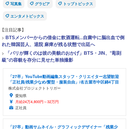
写真集
グラビア
トップトピックス
エンタメトピックス
【注目記事】
>
BTSメンバーからの借金に飲酒運転...自粛中に脳出血で倒
れた韓国芸人、退院 麻痺が残る状態で出廷へ
>
「パリが輝くのは彼の美貌のおかげ」BTS・JIN、“彫刻
級”の容貌を存分に見せた単独撮影
「27卒」YouTube動画編集スタッフ・クリエイター志望歓迎
「正社員/残業少なめ/髪型・服装自由」/名古屋市中区錦4丁目
株式会社プロジェクトトリガー
愛知県
月給24万4,800円～32万円
正社員
「27卒」動画サムネイル・グラフィックデザイナー「残業少