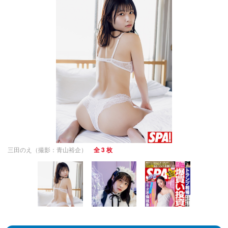
三田のえ（撮影：青山裕企）
全 3 枚