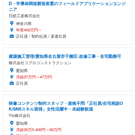
D・半導体関係製造装置のフィールドアプリケーションエンジ
ニア
日総工産株式会社
神奈川県
年収400万円～
正社員 / 契約社員 / 派遣社員
建築施工管理/愛知県名古屋市千種区:改修工事・在宅勤務可
株式会社コプロコンストラクション
愛知県
月給37万円～47万円
正社員
映像コンテンツ制作スタッフ・資格不問「正社員/在宅相談O
K/SNSスキル習得」女性活躍中・未経験歓迎
Yts株式会社
愛知県
月給30万5,400円～60万円