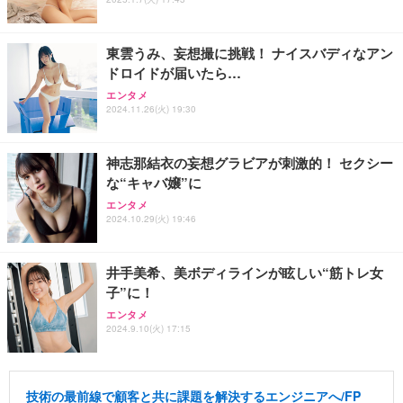
東雲うみ、妄想撮に挑戦！ ナイスバディなアン
ドロイドが届いたら…
エンタメ
2024.11.26(火) 19:30
神志那結衣の妄想グラビアが刺激的！ セクシー
な“キャバ嬢”に
エンタメ
2024.10.29(火) 19:46
井手美希、美ボディラインが眩しい“筋トレ女
子”に！
エンタメ
2024.9.10(火) 17:15
技術の最前線で顧客と共に課題を解決するエンジニアへ/FP