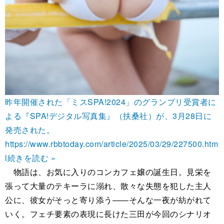
昨年開催された「ミスSPA!2024」のグランプリ受賞者に
よる『SPA!デジタル写真集』（扶桑社）が、3月28日に
発売された。
https://www.rbbtoday.com/article/2025/03/29/227500.htm
l
続きを読む »
物語は、お気に入りのコンカフェ嬢の誕生日。見栄を
張って大量のテキーラに溺れ、散々な失態を犯した主人
公に、彼女がそっと寄り添う――そんな一夜が紡がれて
いく。フェチ要素の表現に長けた三田が今回のシナリオ