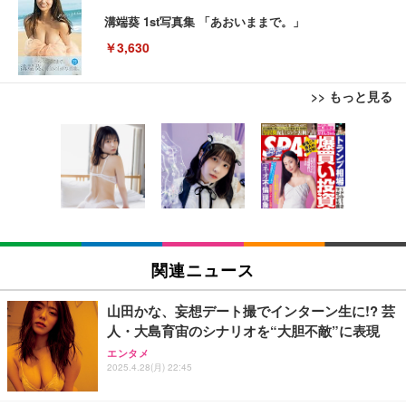
溝端葵 1st写真集 「あおいままで。」
￥3,630
>> もっと見る
【Amazon.co.jp限定】REGZA レグザ テレビ 32V3
Juice=Juice Concert 2026 UP TO 11 MORE! MOR
日経エンタテインメント! 2026年 9 月号増刊【表
5N(A) (32インチ / ハイビジョン/液晶/Airplay/ネット
E! (特典なし) [Blu-ray]
紙：EBiDAN】
動画対応)
￥8,698
￥980
￥39,800
【Amazon.co.jp限定】「Juice=Juice Concert 202
REGZA レグザ テレビ 32V35S (32インチ / フルハイ
anan(アンアン)2026/08/19号 No.2507[愛とSEX／寺
6 UP TO 11 MORE！ MORE！」 - Juice＝Juice(L
ビジョン/液晶/Airplay/ネット動画対応 / 2026年モデ
西拓人]
関連ニュース
判ブロマイド5枚セット) [Blu-ray]
ル)
￥980
￥11,000
￥38,965
山田かな、妄想デート撮でインターン生に!? 芸
人・大島育宙のシナリオを“大胆不敵”に表現
【Amazon.co.jp限定】REGZA レグザ テレビ 40V3
日下部ほたる どんどんやる気になる！日下部式学習
Jリーグ選手名鑑2026/27 J1・J2・J3 エル・ゴラッ
エンタメ
5N(A) (40インチ / フルハイビジョン/液晶/Airplay/ネ
法[DVD]
ソ特別編集
2025.4.28(月) 22:45
ット動画対応)
￥4,620
￥1,430
￥56,000