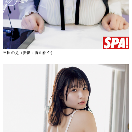
三田のえ（撮影：青山裕企）