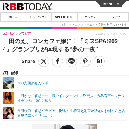
MENU
CLOSE
ホーム
IT・デジタル
SPEED TEST
エンタメ
ライフ
ホーム
IT・デジタル
エンタメ
グラビア
2025.5.13（火）14:10
三田のえ、コンカフェ嬢に！「ミスSPA!202
IT・デジタルTOP
スマートフォン
SPEED TEST
4」グランプリが体現する“夢の一夜”
ネタ
ガジェット・ツール
エンタメ
ショッピング
その他
エンタメTOP
映画・ドラマ
ライフ
注目記事
韓流・K-POP
韓国・芸能
ライフTOP
グルメ
リリース一覧
10G光回線導入レポ
音楽
スポーツ
ペット
ショッピング
プッシュ通知の停止方法
山田かな、妄想デート撮でインターン生に!? 芸人・大島育宙のシナリ
オを“大胆不敵”に表現
グラビア
ブログ
その他
澄田綾乃、妄想グラビアに挑戦！ 生着替え動画が話題のお姉さんと古
ショッピング
その他
着屋で二人きりに……