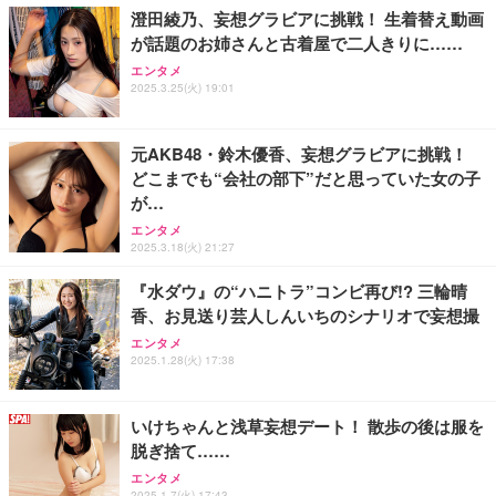
澄田綾乃、妄想グラビアに挑戦！ 生着替え動画
が話題のお姉さんと古着屋で二人きりに……
【Amazon.co.jp限定】REGZA レグザ テレビ 24V3
King & Prince DOME TOUR 2026 ～STARRING～
Numero TOKYO 2026年10月号増刊（表紙／Numbe
エンタメ
5N(A) (24インチ / ハイビジョン/液晶/Airplay/ネット
(初回限定盤)(2枚組) [Blu-ray]
r_i）
2025.3.25(火) 19:01
動画対応)
￥6,807
￥1,200
￥34,000
元AKB48・鈴木優香、妄想グラビアに挑戦！
どこまでも“会社の部下”だと思っていた女の子
Philips(フィリップス) チューナーレステレビ 43イン
Aぇ! group LIVE TOUR 2025 D.N.A (初回盤)(2枚組)
が…
装苑 2026年 9月号
チ 量子ドット FHD QLED スマートテレビ Google T
[Blu-ray]
V内蔵 HDR10/Dolby Audio対応 ネット動画視聴可能
エンタメ
￥990
地上波受信なし 音声検索可能 日本語対応
￥5,981
2025.3.18(火) 21:27
￥36,800
『水ダウ』の“ハニトラ”コンビ再び!? 三輪晴
香、お見送り芸人しんいちのシナリオで妄想撮
エンタメ
2025.1.28(火) 17:38
いけちゃんと浅草妄想デート！ 散歩の後は服を
脱ぎ捨て……
エンタメ
2025.1.7(火) 17:43