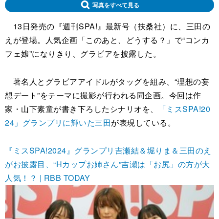
写真をすべて見る
13日発売の『週刊SPA!』最新号（扶桑社）に、三田の
えが登場。人気企画「このあと、どうする？」で“コンカ
フェ嬢”になりきり、グラビアを披露した。
著名人とグラビアアイドルがタッグを組み、“理想の妄
想デート”をテーマに撮影が行われる同企画。今回は作
家・山下素童が書き下ろしたシナリオを、
「ミスSPA!20
24」グランプリに輝いた三田
が表現している。
『ミスSPA!2024』グランプリ吉瀬結＆堀りま＆三田のえ
がお披露目、“Hカップお姉さん”吉瀬は「お尻」の方が大
人気！？ | RBB TODAY