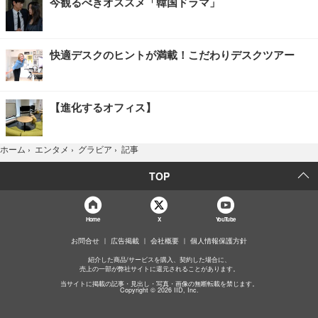
今観るべきオススメ「韓国ドラマ」
快適デスクのヒントが満載！こだわりデスクツアー
【進化するオフィス】
記事
ホーム
›
エンタメ
›
グラビア
›
TOP
Home
X
YouTube
お問合せ
広告掲載
会社概要
個人情報保護方針
紹介した商品/サービスを購入、契約した場合に、
売上の一部が弊社サイトに還元されることがあります。
当サイトに掲載の記事・見出し・写真・画像の無断転載を禁じます。
Copyright © 2026 IID, Inc.