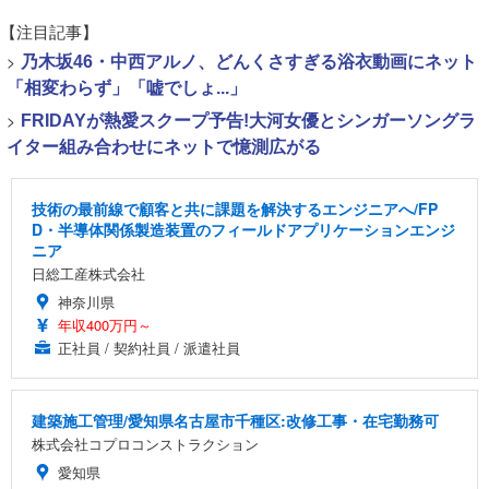
【注目記事】
>
乃木坂46・中西アルノ、どんくさすぎる浴衣動画にネット
「相変わらず」「嘘でしょ...」
>
FRIDAYが熱愛スクープ予告!大河女優とシンガーソングラ
イター組み合わせにネットで憶測広がる
技術の最前線で顧客と共に課題を解決するエンジニアへ/FP
D・半導体関係製造装置のフィールドアプリケーションエンジ
ニア
日総工産株式会社
神奈川県
年収400万円～
正社員 / 契約社員 / 派遣社員
建築施工管理/愛知県名古屋市千種区:改修工事・在宅勤務可
株式会社コプロコンストラクション
愛知県