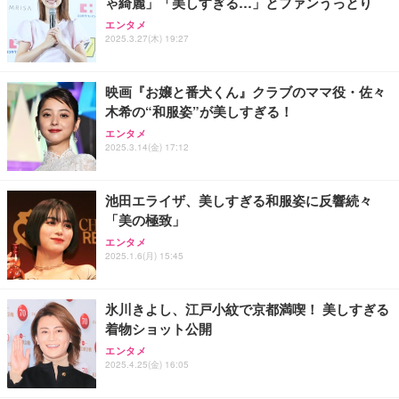
ゃ綺麗」「美しすぎる…」とファンうっとり
Sezlife オフィスチェア デスクチェア 疲れない テレ
【純正品】27"ゲーミングモニター DualSense 充電
ネオ・ルーライフ ネオ・オムツ L 中型犬用 26枚入
エンタメ
ワーク チェア 強化バックレスト 30度ロッキング機
2025.3.27(木) 19:27
フック付き（CFI-ZDM1J）
り 単品
能 人間工学 椅子 腰サポート 90度跳ね上げ式アーム
レスト 3Dヘッドレスト ハンガー付き 高反発クッシ
￥49,979
￥1,800
￥7,680
ョン PCチェア 通気性メッシュ ゲーミング/勉強/事
映画『お嬢と番犬くん』クラブのママ役・佐々
務用 おしゃれ パソコンチェア (ブラック)
木希の“和服姿”が美しすぎる！
Sezlife オフィスチェア デスクチェア 疲れない テレ
【整備済み品】Dell E2724HS 27インチ 液晶モニタ
Smart Basic(スマートベーシック) 【Amazon.co.jp
エンタメ
ワーク チェア 強化バックレスト 30度ロッキング機
ー フルHD（1920×1080）VA 非光沢 HDMI/DisplayP
限定】 Smart Basic アイリスオーヤマ ペットシーツ
2025.3.14(金) 17:12
能 人間工学 椅子 腰サポート 90度跳ね上げ式アーム
ort/VGA スピーカー内蔵 高さ調整 スイベル VESA対
超厚型 お徳用 ワイド 100枚入 (x 1) (ケース販売)
レスト 3Dヘッドレスト ハンガー付き 高反発クッシ
応 ComfortView ビジネス向け
￥7,680
￥15,800
￥3,670
ョン PCチェア 通気性メッシュ ゲーミング/勉強/事
池田エライザ、美しすぎる和服姿に反響続々
務用 おしゃれ パソコンチェア (ホワイト)
「美の極致」
ANDWINT オフィスチェア デスクチェア 肘なし メ
【MiniLED/24.5inch/280Hz/FHD】GRAPHT THE S
アイリスオーヤマ ペットシーツ 超厚型 お徳用 レギ
ッシュ 通気性 ランバーサポート付き 腰サポート ガ
HOOTER Gaming Monitor 24” Essential ゲーミン
エンタメ
ュラー 200枚入【Amazon.co.jp限定】
ス圧無段階昇降 360度回転 キャスター付き コンパク
グモニター QD 24.5インチ 1ms FHD 量子ドット 残
2025.1.6(月) 15:45
ト 幅52×奥行58.5×高さ84～96cm テレワーク 在宅
像低減 (3年保証 | 輝点保証 | 日本メーカー)
￥3,731
￥4,139
￥34,980
勤務 ブラック
氷川きよし、江戸小紋で京都満喫！ 美しすぎる
着物ショット公開
エンタメ
2025.4.25(金) 16:05