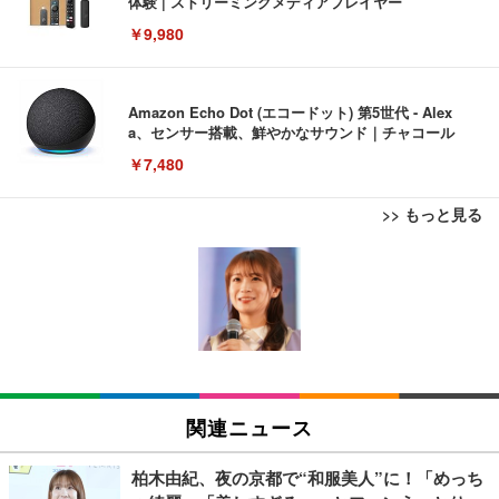
体験 | ストリーミングメディアプレイヤー
￥9,980
Amazon Echo Dot (エコードット) 第5世代 - Alex
a、センサー搭載、鮮やかなサウンド｜チャコール
￥7,480
>> もっと見る
[EdoErgo] オフィスチェア 椅子 テレワーク 疲れな
EIZO ビジネス向けプレミアムモニター | FlexScan
Amazonベーシック ペットシーツ 薄型 レギュラー 1
い 跳ね上げ式アームレスト コンパクト 約105度ロッ
EV3240X-WT | 31.5型4K UHD・USB Type-C・ホワ
回使い捨て 無香料 ホワイト 300枚
キング pc 事務椅子 360度回転 座面昇降 強化ナイロ
イト
ン樹脂ベース 通気性メッシュ 在宅ワーク H-WY01
￥3,373
￥5,699
￥105,595
(黒網+黒枠+黒足)
EIZO ビジネス向けプレミアムモニター | FlexScan
SIHOO B100 オフィスチェア／デスクチェア メッシ
Amazonベーシック ペットシーツ 厚型 ワイド 42枚
EV2740X-WT | 27.0型4K UHD・USB Type-C・ホワ
ュチェア 人間工学 疲れない ブラック
x2袋(84枚) ホワイト(吸収面:ライトブルー)
関連ニュース
イト
￥27,999
￥3,234
￥109,572
柏木由紀、夜の京都で“和服美人”に！「めっち