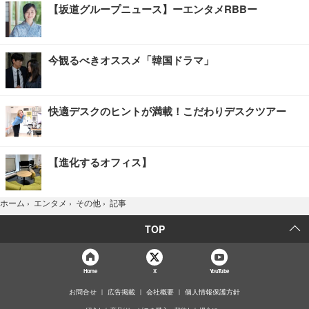
【坂道グループニュース】ーエンタメRBBー
今観るべきオススメ「韓国ドラマ」
快適デスクのヒントが満載！こだわりデスクツアー
【進化するオフィス】
記事
ホーム
›
エンタメ
›
その他
›
TOP
Home
X
YouTube
お問合せ
広告掲載
会社概要
個人情報保護方針