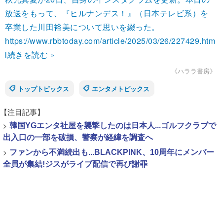
放送をもって、『ヒルナンデス！』（日本テレビ系）を
卒業した川田裕美について思いを綴った。
https://www.rbbtoday.com/article/2025/03/26/227429.htm
l
続きを読む »
《ハララ書房》
トップトピックス
エンタメトピックス
【注目記事】
>
韓国YGエンタ社屋を襲撃したのは日本人...ゴルフクラブで
出入口の一部を破損、警察が経緯を調査へ
>
ファンから不満続出も...BLACKPINK、10周年にメンバー
全員が集結!ジスがライブ配信で再び謝罪