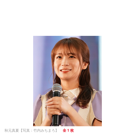
秋元真夏【写真：竹内みちまろ】
全 1 枚