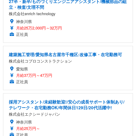
27卒・新卒/ものづくりエンジニアアシスタント/機械部品の組
立・検査/文理不問
株式会社enrich technology
神奈川県
月給25万2,000円～32万円
正社員
建築施工管理/愛知県名古屋市千種区:改修工事・在宅勤務可
株式会社コプロコンストラクション
愛知県
月給37万円～47万円
正社員
採用アシスタント/未経験歓迎!/安心の成長サポート体制あり/
テレワーク・在宅勤務OK/年間休日129日/20代活躍中!
株式会社エクシードジャパン
神奈川県
月給25万円～
正社員