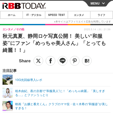
MENU
CLOSE
ホーム
IT・デジタル
SPEED TEST
エンタメ
ライフ
ホーム
IT・デジタル
エンタメ
その他
2025.5.14（水）21:39
秋元真夏、静岡ロケ写真公開！ 美しい“和服
IT・デジタルTOP
スマートフォン
SPEED TEST
姿”にファン「めっちゃ美人さん」「とっても
ネタ
ガジェット・ツール
綺麗！！」
エンタメ
ショッピング
その他
エンタメTOP
映画・ドラマ
ライフ
韓流・K-POP
韓国・芸能
注目記事
ライフTOP
グルメ
リリース一覧
音楽
スポーツ
10G光回線導入レポ
ペット
ショッピング
プッシュ通知の停止方法
グラビア
ブログ
その他
柏木由紀、夜の京都で“和服美人”に！「めっちゃ綺麗」「美しすぎ
る…」とファンうっとり
ショッピング
その他
映画『お嬢と番犬くん』クラブのママ役・佐々木希の“和服姿”が美し
すぎる！