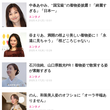
中条あやみ、“国宝級”の着物姿披露！「綺麗す
ぎる」「日本一」
エンタメ
2025.4.21(月) 13:01
谷まりあ、満開の桜より美しい着物姿に！「永
遠に見ちゃう」「桜どころじゃない」
エンタメ
2025.4.10(木) 13:29
石川佳純、山口県観光PR！着物姿で散策する姿
が素敵すぎる
エンタメ
2025.3.17(月) 12:03
のん、和装美人姿のオフショに「オーラ半端あ
りません」
エンタメ