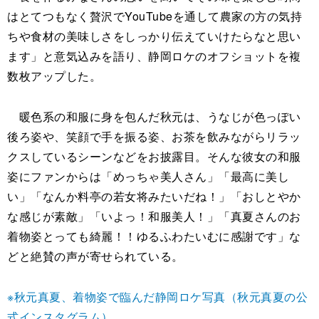
はとてつもなく贅沢でYouTubeを通して農家の方の気持
ちや食材の美味しさをしっかり伝えていけたらなと思い
ます」と意気込みを語り、静岡ロケのオフショットを複
数枚アップした。
暖色系の和服に身を包んだ秋元は、うなじが色っぽい
後ろ姿や、笑顔で手を振る姿、お茶を飲みながらリラッ
クスしているシーンなどをお披露目。そんな彼女の和服
姿にファンからは「めっちゃ美人さん」「最高に美し
い」「なんか料亭の若女将みたいだね！」「おしとやか
な感じが素敵」「いよっ！和服美人！」「真夏さんのお
着物姿とっても綺麗！！ゆるふわたいむに感謝です」な
どと絶賛の声が寄せられている。
※秋元真夏、着物姿で臨んだ静岡ロケ写真（秋元真夏の公
式インスタグラム）