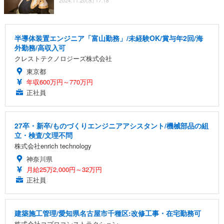
2024.11.20(水) 17:18
半導体装置エンジニア「富山勤務」/未経験OK/賞与年2回/海
外勤務/高収入可
クレストテクノロジーズ株式会社
東京都
年収600万円～770万円
正社員
27卒・新卒/ものづくりエンジニアアシスタント/機械部品の組
立・検査/文理不問
株式会社enrich technology
神奈川県
月給25万2,000円～32万円
正社員
建築施工管理/愛知県名古屋市千種区:改修工事・在宅勤務可
株式会社コプロコンストラクション