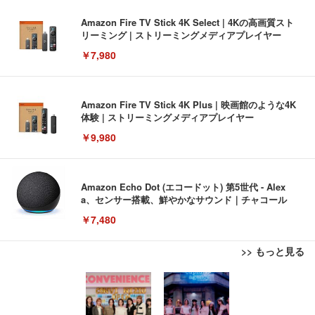
Amazon Fire TV Stick 4K Select | 4Kの高画質スト
リーミング | ストリーミングメディアプレイヤー
￥7,980
Amazon Fire TV Stick 4K Plus | 映画館のような4K
体験 | ストリーミングメディアプレイヤー
￥9,980
Amazon Echo Dot (エコードット) 第5世代 - Alex
a、センサー搭載、鮮やかなサウンド｜チャコール
￥7,480
>> もっと見る
[EdoErgo] オフィスチェア 椅子 テレワーク 疲れな
EIZO ビジネス向けプレミアムモニター | FlexScan
Amazonベーシック ペットシーツ 薄型 レギュラー 1
い 跳ね上げ式アームレスト コンパクト 約105度ロッ
EV3240X-WT | 31.5型4K UHD・USB Type-C・ホワ
回使い捨て 無香料 ホワイト 300枚
キング pc 事務椅子 360度回転 座面昇降 強化ナイロ
イト