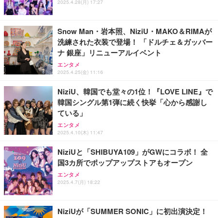
ス圧無段階昇降 360度回転 キャスター付き コンパク
グモニター QD 24.5インチ 1ms FHD 量子ドット 残
2025.4.28(月) 17:27
ト 幅52×奥行58.5×高さ84～96cm テレワーク 在宅
像低減 (3年保証 | 輝点保証 | 日本メーカー)
￥3,731
￥4,139
￥34,980
勤務 ブラック
Snow Man・岩本照、NiziU・MAKO＆RIMAが
洗練された衣装で登場！ 「ドルチェ＆ガッバー
ナ 銀座」リニューアルイベント
エンタメ
2025.4.25(金) 11:16
NiziU、韓国でも堂々の1位！『LOVE LINE』で
韓国シングル第1弾に続く快挙「心から感謝し
ている」
エンタメ
2025.4.10(木) 11:47
NiziUと「SHIBUYA109」がGWにコラボ！ 全
国3カ所でポップアップストアもオープン
エンタメ
2025.4.7(月) 18:22
NiziUが「SUMMER SONIC」に初出演決定！