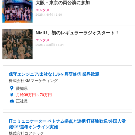
大阪・東京の両公演に参加
エンタメ
2025.4.4(金) 16:50
NiziU、初のレギュラーラジオスタート！
エンタメ
2025.3.23(日) 11:34
保守エンジニア/出社なし/6ヶ月研修/別業界歓迎
株式会社KMマーケティング
愛知県
月給38万円～70万円
正社員
ITコミュニケーター ベトナム拠点と連携/IT経験歓迎/外国人活
躍中!/選考オンライン実施
株式会社コアテック