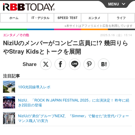
MENU
CLOSE
ホーム
IT・デジタル
SPEED TEST
エンタメ
ライフ
ホーム
IT・デジタル
エンタメ
その他
2025.5.16（金）15:14
NiziUのメンバーがコンビニ店員に!? 幾田りら
IT・デジタルTOP
スマートフォン
SPEED TEST
やStray Kidsとトークを展開
ネタ
ガジェット・ツール
エンタメ
ショッピング
その他
エンタメTOP
映画・ドラマ
ライフ
注目記事
韓流・K-POP
韓国・芸能
ライフTOP
グルメ
リリース一覧
10G光回線導入レポ
音楽
スポーツ
ペット
ショッピング
プッシュ通知の停止方法
NiziU、「ROCK IN JAPAN FESTIVAL 2025」に出演決定！ 昨年に続
き2回目の登場
グラビア
ブログ
その他
NiziUの“弟分”グループNEXZ、『Simmer』で魅せた“次世代パフォー
ショッピング
その他
マンス職人”の実力