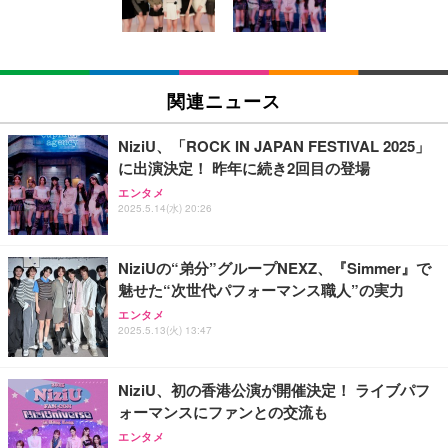
ン樹脂ベース 通気性メッシュ 在宅ワーク H-WY01
￥3,373
￥5,699
￥105,595
(黒網+黒枠+黒足)
EIZO ビジネス向けプレミアムモニター | FlexScan
SIHOO B100 オフィスチェア／デスクチェア メッシ
Amazonベーシック ペットシーツ 厚型 ワイド 42枚
EV2740X-WT | 27.0型4K UHD・USB Type-C・ホワ
ュチェア 人間工学 疲れない ブラック
x2袋(84枚) ホワイト(吸収面:ライトブルー)
関連ニュース
イト
￥27,999
￥3,234
￥109,572
NiziU、「ROCK IN JAPAN FESTIVAL 2025」
に出演決定！ 昨年に続き2回目の登場
Sezlife オフィスチェア デスクチェア 疲れない テレ
【純正品】27"ゲーミングモニター DualSense 充電
ネオ・ルーライフ ネオ・オムツ L 中型犬用 26枚入
エンタメ
ワーク チェア 強化バックレスト 30度ロッキング機
2025.5.14(水) 20:26
フック付き（CFI-ZDM1J）
り 単品
能 人間工学 椅子 腰サポート 90度跳ね上げ式アーム
レスト 3Dヘッドレスト ハンガー付き 高反発クッシ
￥49,979
￥1,800
￥7,680
ョン PCチェア 通気性メッシュ ゲーミング/勉強/事
NiziUの“弟分”グループNEXZ、『Simmer』で
務用 おしゃれ パソコンチェア (ブラック)
魅せた“次世代パフォーマンス職人”の実力
Sezlife オフィスチェア デスクチェア 疲れない テレ
【整備済み品】Dell E2724HS 27インチ 液晶モニタ
Smart Basic(スマートベーシック) 【Amazon.co.jp
エンタメ
ワーク チェア 強化バックレスト 30度ロッキング機
ー フルHD（1920×1080）VA 非光沢 HDMI/DisplayP
限定】 Smart Basic アイリスオーヤマ ペットシーツ
2025.5.13(火) 13:47
能 人間工学 椅子 腰サポート 90度跳ね上げ式アーム
ort/VGA スピーカー内蔵 高さ調整 スイベル VESA対
超厚型 お徳用 ワイド 100枚入 (x 1) (ケース販売)
レスト 3Dヘッドレスト ハンガー付き 高反発クッシ
応 ComfortView ビジネス向け
￥7,680
￥15,800
￥3,670
ョン PCチェア 通気性メッシュ ゲーミング/勉強/事
NiziU、初の香港公演が開催決定！ ライブパフ
務用 おしゃれ パソコンチェア (ホワイト)
ォーマンスにファンとの交流も
ANDWINT オフィスチェア デスクチェア 肘なし メ
【MiniLED/24.5inch/280Hz/FHD】GRAPHT THE S
アイリスオーヤマ ペットシーツ 超厚型 お徳用 レギ
ッシュ 通気性 ランバーサポート付き 腰サポート ガ
HOOTER Gaming Monitor 24” Essential ゲーミン
エンタメ
ュラー 200枚入【Amazon.co.jp限定】