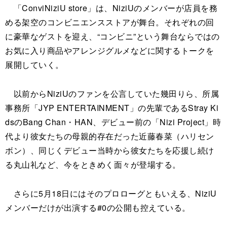
「ConviNiziU store」は、NiziUのメンバーが店員を務
める架空のコンビニエンスストアが舞台。それぞれの回
に豪華なゲストを迎え、“コンビニ”という舞台ならではの
お気に入り商品やアレンジグルメなどに関するトークを
展開していく。
以前からNiziUのファンを公言していた幾田りら、所属
事務所「JYP ENTERTAINMENT」の先輩であるStray Ki
dsのBang Chan・HAN、デビュー前の「Nizi Project」時
代より彼女たちの母親的存在だった近藤春菜（ハリセン
ボン）、同じくデビュー当時から彼女たちを応援し続け
る丸山礼など、今をときめく面々が登場する。
さらに5月18日にはそのプロローグともいえる、NiziU
メンバーだけが出演する#0の公開も控えている。