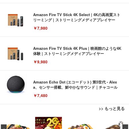
Amazon Fire TV Stick 4K Select | 4Kの高画質スト
リーミング | ストリーミングメディアプレイヤー
￥7,980
Amazon Fire TV Stick 4K Plus | 映画館のような4K
体験 | ストリーミングメディアプレイヤー
￥9,980
Amazon Echo Dot (エコードット) 第5世代 - Alex
a、センサー搭載、鮮やかなサウンド｜チャコール
￥7,480
>> もっと見る
[EdoErgo] オフィスチェア 椅子 テレワーク 疲れな
EIZO ビジネス向けプレミアムモニター | FlexScan
Amazonベーシック ペットシーツ 薄型 レギュラー 1
い 跳ね上げ式アームレスト コンパクト 約105度ロッ
EV3240X-WT | 31.5型4K UHD・USB Type-C・ホワ
回使い捨て 無香料 ホワイト 300枚