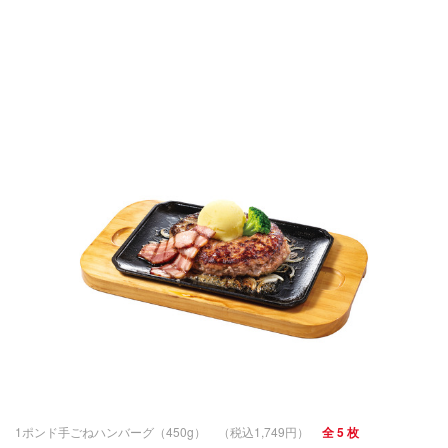
1ポンド手ごねハンバーグ（450g） （税込1,749円）
全 5 枚