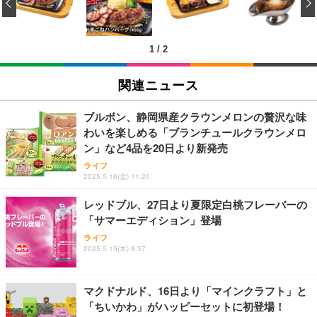
‹
キング pc 事務椅子 360度回転 座面昇降 強化ナイロ
イト
ン樹脂ベース 通気性メッシュ 在宅ワーク H-WY01
￥3,373
￥5,699
￥105,595
(黒網+黒枠+黒足)
1
/
2
EIZO ビジネス向けプレミアムモニター | FlexScan
SIHOO B100 オフィスチェア／デスクチェア メッシ
Amazonベーシック ペットシーツ 厚型 ワイド 42枚
EV2740X-WT | 27.0型4K UHD・USB Type-C・ホワ
ュチェア 人間工学 疲れない ブラック
x2袋(84枚) ホワイト(吸収面:ライトブルー)
関連ニュース
イト
￥27,999
￥3,234
￥109,572
ブルボン、静岡県産クラウンメロンの贅沢な味
わいを楽しめる「ブランチュールクラウンメロ
Sezlife オフィスチェア デスクチェア 疲れない テレ
ン」など4品を20日より新発売
【純正品】27"ゲーミングモニター DualSense 充電
ネオ・ルーライフ ネオ・オムツ L 中型犬用 26枚入
ワーク チェア 強化バックレスト 30度ロッキング機
フック付き（CFI-ZDM1J）
り 単品
ライフ
能 人間工学 椅子 腰サポート 90度跳ね上げ式アーム
2025.5.16(金) 11:20
レスト 3Dヘッドレスト ハンガー付き 高反発クッシ
￥49,979
￥1,800
￥7,680
ョン PCチェア 通気性メッシュ ゲーミング/勉強/事
レッドブル、27日より夏限定白桃フレーバーの
務用 おしゃれ パソコンチェア (ブラック)
「サマーエディション」登場
Sezlife オフィスチェア デスクチェア 疲れない テレ
【整備済み品】Dell E2724HS 27インチ 液晶モニタ
Smart Basic(スマートベーシック) 【Amazon.co.jp
ライフ
ワーク チェア 強化バックレスト 30度ロッキング機
ー フルHD（1920×1080）VA 非光沢 HDMI/DisplayP
限定】 Smart Basic アイリスオーヤマ ペットシーツ
2025.5.15(木) 9:57
能 人間工学 椅子 腰サポート 90度跳ね上げ式アーム
ort/VGA スピーカー内蔵 高さ調整 スイベル VESA対
超厚型 お徳用 ワイド 100枚入 (x 1) (ケース販売)
レスト 3Dヘッドレスト ハンガー付き 高反発クッシ
応 ComfortView ビジネス向け
￥7,680
￥15,800
￥3,670
ョン PCチェア 通気性メッシュ ゲーミング/勉強/事
マクドナルド、16日より「マインクラフト」と
務用 おしゃれ パソコンチェア (ホワイト)
「ちいかわ」がハッピーセットに初登場！
ANDWINT オフィスチェア デスクチェア 肘なし メ
【MiniLED/24.5inch/280Hz/FHD】GRAPHT THE S
アイリスオーヤマ ペットシーツ 超厚型 お徳用 レギ