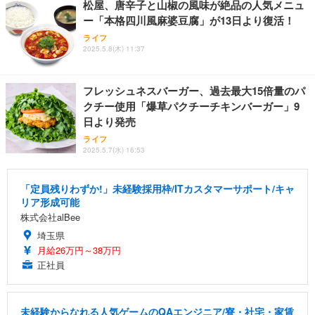
松屋、唐辛子と山椒の風味が絶品の人気メニュ
ー「本格四川風麻婆豆腐」が13日より復活！
ライフ
2025.5.8(木) 11:37
フレッシュネスバーガー、過去最大15倍量のパ
クチー使用「爆草パクチーチキンバーガー」9
日より発売
ライフ
2025.5.7(水) 16:53
「定員残りわずか!」未経験採用枠/ITカスタマーサポート/キャ
リア形成可能
株式会社alBee
埼玉県
月給26万円～38万円
正社員
未経験からなれる人気ゲームのQAエンジニア/寮・社宅・家賃