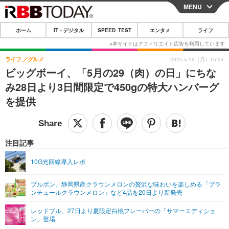
MENU
CLOSE
ホーム
IT・デジタル
SPEED TEST
エンタメ
ライフ
ホーム
IT・デジタル
ライフ
グルメ
2025.5.19（月）15:54
ビッグボーイ、「5月の29（肉）の日」にちな
IT・デジタルTOP
スマートフォン
SPEED TEST
み28日より3日間限定で450gの特大ハンバーグ
ネタ
ガジェット・ツール
を提供
エンタメ
ショッピング
その他
エンタメTOP
映画・ドラマ
ライフ
韓流・K-POP
韓国・芸能
注目記事
ライフTOP
グルメ
リリース一覧
音楽
スポーツ
10G光回線導入レポ
ペット
ショッピング
プッシュ通知の停止方法
グラビア
ブログ
その他
ブルボン、静岡県産クラウンメロンの贅沢な味わいを楽しめる「ブラ
ンチュールクラウンメロン」など4品を20日より新発売
ショッピング
その他
レッドブル、27日より夏限定白桃フレーバーの「サマーエディショ
ン」登場