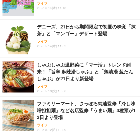
ッシュ 通気性 ランバーサポート付き 腰サポート ガ
HOOTER Gaming Monitor 24” Essential ゲーミン
ライフ
ュラー 200枚入【Amazon.co.jp限定】
ス圧無段階昇降 360度回転 キャスター付き コンパク
グモニター QD 24.5インチ 1ms FHD 量子ドット 残
2025.5.14(水) 14:13
ト 幅52×奥行58.5×高さ84～96cm テレワーク 在宅
像低減 (3年保証 | 輝点保証 | 日本メーカー)
￥3,731
￥4,139
￥34,980
勤務 ブラック
デニーズ、21日から期間限定で初夏の味覚「抹
茶」と「マンゴー」デザート登場
ライフ
2025.5.14(水) 11:52
しゃぶしゃぶ温野菜に「マー活」トレンド到
来！「旨辛 麻辣湯しゃぶ」と「鶏清湯 葱たん
しゃぶ」が21日より新登場
ライフ
2025.5.13(火) 15:56
ファミリーマート、さっぽろ純連監修「冷し味
噌担担麺」など名店監修「うまい麺」4種類が1
3日より登場
ライフ
2025.5.12(月) 12:29