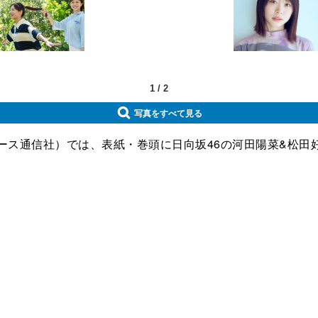
1
/
2
写真をすべて見る
京ニュース通信社）では、表紙・巻頭に日向坂46の河田陽菜&松