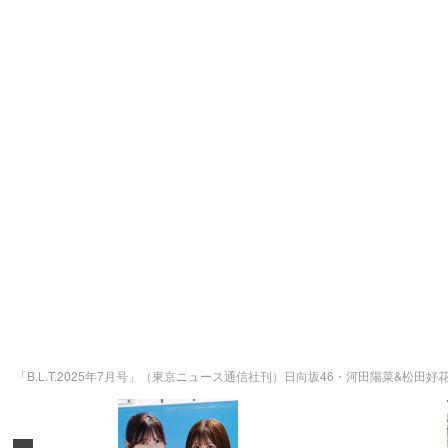
「B.L.T.2025年7月号」（東京ニュース通信社刊）日向坂46・河田陽菜&松田好花