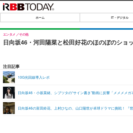
ホーム
IT・デジタル
ホーム
IT・デジタル
エンタメ
その他
日向坂46・河田陽菜と松田好花のほのぼのショ
IT・デジタルTOP
SPEED TEST
ネタ
エンタメ
注目記事
ショッピング
エンタメTOP
ライフ
10G光回線導入レポ
韓流・K-POP
ライフTOP
リリース一覧
日向坂46・小坂菜緒、シブツタの“サイン書き”動画に反響「メメメメガ
音楽
ペット
プッシュ通知の停止方法
グラビア
その他
日向坂46の富田鈴花、上村ひなの、山口陽世が卓球ドラマに挑戦！ 『世
ショッピング