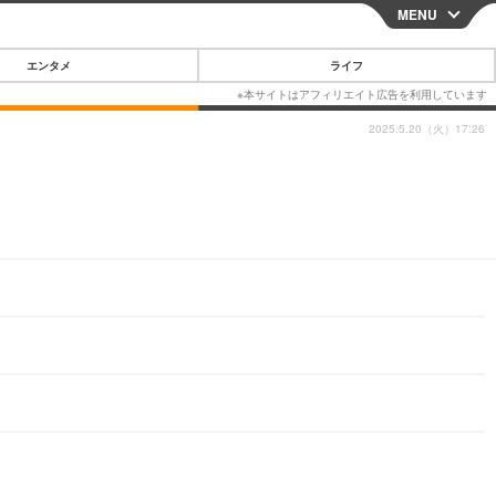
MENU
CLOSE
エンタメ
ライフ
2025.5.20（火）17:26
も
スマートフォン
ガジェット・ツール
その他
映画・ドラマ
韓国・芸能
グルメ
スポーツ
ショッピング
ブログ
その他