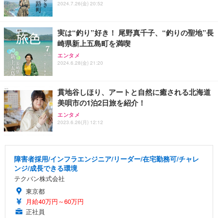
2024.7.26(金) 20:52
実は“釣り”好き！ 尾野真千子、“釣りの聖地”長
崎県新上五島町を満喫
エンタメ
2024.6.28(金) 21:20
貫地谷しほり、アートと自然に癒される北海道
美唄市の1泊2日旅を紹介！
エンタメ
2023.6.26(月) 12:12
障害者採用/インフラエンジニア/リーダー/在宅勤務可/チャレ
ンジ/成長できる環境
テクバン株式会社
東京都
月給40万円～60万円
正社員