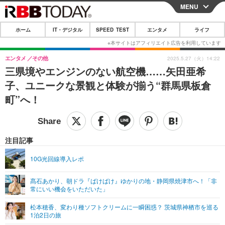
MENU
CLOSE
ホーム
IT・デジタル
SPEED TEST
エンタメ
ライフ
ホーム
IT・デジタル
エンタメ
その他
2025.5.27（火）14:22
三県境やエンジンのない航空機……矢田亜希
IT・デジタルTOP
スマートフォン
SPEED TEST
子、ユニークな景観と体験が揃う“群馬県板倉
ネタ
ガジェット・ツール
町”へ！
エンタメ
ショッピング
その他
エンタメTOP
映画・ドラマ
ライフ
韓流・K-POP
韓国・芸能
注目記事
ライフTOP
グルメ
リリース一覧
音楽
スポーツ
10G光回線導入レポ
ペット
ショッピング
プッシュ通知の停止方法
グラビア
ブログ
その他
髙石あかり、朝ドラ『ばけばけ』ゆかりの地・静岡県焼津市へ！「非
常にいい機会をいただいた」
ショッピング
その他
松本穂香、変わり種ソフトクリームに一瞬困惑？ 茨城県神栖市を巡る
1泊2日の旅