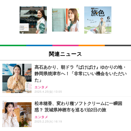
[EdoErgo] オフィスチェア 椅子 テレワーク 疲れな
EIZO ビジネス向けプレミアムモニター | FlexScan
Amazonベーシック ペットシーツ 薄型 レギュラー 1
い 跳ね上げ式アームレスト コンパクト 約105度ロッ
EV3240X-WT | 31.5型4K UHD・USB Type-C・ホワ
回使い捨て 無香料 ホワイト 300枚
キング pc 事務椅子 360度回転 座面昇降 強化ナイロ
イト
ン樹脂ベース 通気性メッシュ 在宅ワーク H-WY01
￥3,373
￥5,699
￥105,595
(黒網+黒枠+黒足)
EIZO ビジネス向けプレミアムモニター | FlexScan
SIHOO B100 オフィスチェア／デスクチェア メッシ
Amazonベーシック ペットシーツ 厚型 ワイド 42枚
EV2740X-WT | 27.0型4K UHD・USB Type-C・ホワ
ュチェア 人間工学 疲れない ブラック
x2袋(84枚) ホワイト(吸収面:ライトブルー)
関連ニュース
イト
￥27,999
￥3,234
￥109,572
髙石あかり、朝ドラ『ばけばけ』ゆかりの地・
静岡県焼津市へ！「非常にいい機会をいただい
Sezlife オフィスチェア デスクチェア 疲れない テレ
た」
【純正品】27"ゲーミングモニター DualSense 充電
ネオ・ルーライフ ネオ・オムツ L 中型犬用 26枚入
ワーク チェア 強化バックレスト 30度ロッキング機
フック付き（CFI-ZDM1J）
り 単品
エンタメ
能 人間工学 椅子 腰サポート 90度跳ね上げ式アーム
2025.4.25(金) 13:05
レスト 3Dヘッドレスト ハンガー付き 高反発クッシ
￥49,979
￥1,800
￥7,680
ョン PCチェア 通気性メッシュ ゲーミング/勉強/事
松本穂香、変わり種ソフトクリームに一瞬困
務用 おしゃれ パソコンチェア (ブラック)
惑？ 茨城県神栖市を巡る1泊2日の旅
Sezlife オフィスチェア デスクチェア 疲れない テレ
【整備済み品】Dell E2724HS 27インチ 液晶モニタ
Smart Basic(スマートベーシック) 【Amazon.co.jp
ワーク チェア 強化バックレスト 30度ロッキング機
ー フルHD（1920×1080）VA 非光沢 HDMI/DisplayP
限定】 Smart Basic アイリスオーヤマ ペットシーツ
エンタメ
2025.2.25(火) 16:19
能 人間工学 椅子 腰サポート 90度跳ね上げ式アーム
ort/VGA スピーカー内蔵 高さ調整 スイベル VESA対
超厚型 お徳用 ワイド 100枚入 (x 1) (ケース販売)
レスト 3Dヘッドレスト ハンガー付き 高反発クッシ
応 ComfortView ビジネス向け
￥7,680
￥15,800
￥3,670