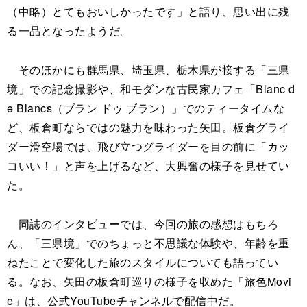
（中略）とてもおいしかったです」と語り、思い出に残
る一品となったようだ。
そのほかにも群馬県、埼玉県、栃木県が接する「三県
境」での記念撮影や、和モダンな古民家カフェ「Blanc d
e Blancs（ブラン ドゥ ブラン）」でのティータイムな
ど、板倉町ならではの魅力を味わった矢田。板倉グライ
ダー滑空場では、飛び立つグライダーを目の前に「カッ
コいい！」と声を上げるなど、大興奮の様子を見せてい
た。
同誌のインタビューでは、今回の旅の感想はもちろ
ん、「三県境」でのちょっと不思議な体験や、年齢を重
ねたことで変化した旅のスタイルについても語ってい
る。なお、矢田の板倉町巡りの様子を収めた「旅色Movi
e」は、公式YouTubeチャンネルで配信中だ。