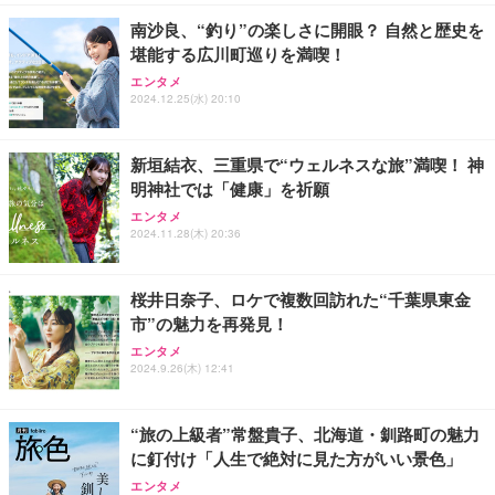
ョン PCチェア 通気性メッシュ ゲーミング/勉強/事
務用 おしゃれ パソコンチェア (ホワイト)
南沙良、“釣り”の楽しさに開眼？ 自然と歴史を
堪能する広川町巡りを満喫！
ANDWINT オフィスチェア デスクチェア 肘なし メ
【MiniLED/24.5inch/280Hz/FHD】GRAPHT THE S
アイリスオーヤマ ペットシーツ 超厚型 お徳用 レギ
ッシュ 通気性 ランバーサポート付き 腰サポート ガ
HOOTER Gaming Monitor 24” Essential ゲーミン
エンタメ
ュラー 200枚入【Amazon.co.jp限定】
ス圧無段階昇降 360度回転 キャスター付き コンパク
グモニター QD 24.5インチ 1ms FHD 量子ドット 残
2024.12.25(水) 20:10
ト 幅52×奥行58.5×高さ84～96cm テレワーク 在宅
像低減 (3年保証 | 輝点保証 | 日本メーカー)
￥3,731
￥4,139
￥34,980
勤務 ブラック
新垣結衣、三重県で“ウェルネスな旅”満喫！ 神
明神社では「健康」を祈願
エンタメ
2024.11.28(木) 20:36
桜井日奈子、ロケで複数回訪れた“千葉県東金
市”の魅力を再発見！
エンタメ
2024.9.26(木) 12:41
“旅の上級者”常盤貴子、北海道・釧路町の魅力
に釘付け「人生で絶対に見た方がいい景色」
エンタメ