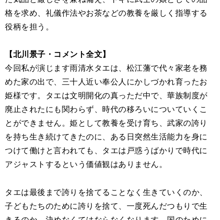
格を求め、礼儀作法やお茶などの教養を厳しく指導する
役柄を担う。
【北川景子・コメント全文】
今回私が演じます雨清水タエは、松江藩で代々家老を務
めた家の出で、三十人近い奉公人にかしづかれ育ったお
姫様です。タエは文明開化の真っただ中で、華族制度が
廃止されたにも関わらず、時代の移ろいについていくこ
とができません。姫として教養を受け育ち、武家の誇り
を持ち生き続けてきたのに、ある日突然生活能力を身に
つけて働けと言われても、タエは戸惑うばかりで時代に
アジャストするという価値観はありません。
タエは最後まで誇りを捨てることなく生きていくのか、
子どもたちのために誇りを捨て、一度死んだつもりで生
きるのか、決めなくてはならなくなります。国のために