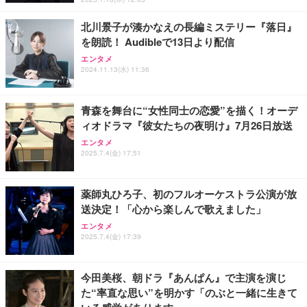
北川景子が湊かなえの長編ミステリー『落日』
を朗読！ Audibleで13日より配信
エンタメ
2024.11.13(水) 11:36
青森を舞台に“女性同士の恋愛”を描く！オーデ
ィオドラマ『彼女たちの夜明け』7月26日放送
エンタメ
2025.7.4(金) 17:51
薬師丸ひろ子、初のフルオーケストラ公演が放
送決定！「心から楽しんで歌えました」
エンタメ
2025.7.4(金) 17:39
今田美桜、朝ドラ『あんぱん』で主演を演じ
た“率直な思い”を明かす「のぶと一緒に生きて