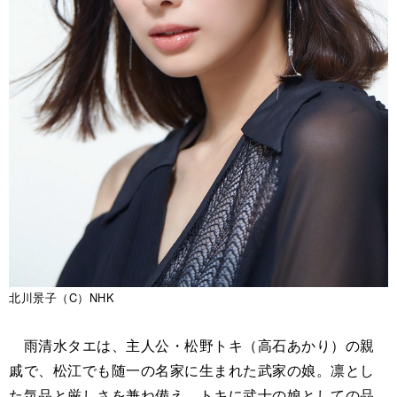
北川景子（C）NHK
雨清水タエは、主人公・松野トキ（高石あかり）の親
戚で、松江でも随一の名家に生まれた武家の娘。凛とし
た気品と厳しさを兼ね備え、トキに武士の娘としての品