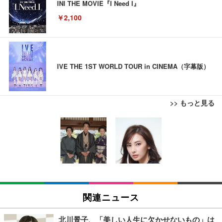
INI THE MOVIE『I Need I』
￥2,100
IVE THE 1ST WORLD TOUR in CINEMA（字幕版）
>> もっと見る
ブラックニッカ ニッカ Nikka ウィスキー4000ml ブ
松阪牛 グルメ ハンバーグ 【誕生日ギフトセット】
ラックニッカクリア ウヰスキー 【日本 アサヒ ウィ
誕生日プレゼント 高級 ハンバーグ 肉 ギフト 牛肉
スキー】 大容量 お得 4リットル
食べ物 冷凍 高級 内祝 お返し 人気 お取り寄せ グル
メ 出産 男性 土産 女性 お父さん お母さん
￥3,940
￥4,000
【Amazon.co.jp限定】コロナ・エキストラ Corona
松阪牛 グルメ ハンバーグ【オレンジ花束カード】
Extra 瓶 [ 330ml × 8本 ] [オリジナルバケツ付きセッ
松坂牛 花 カード 高級ハンバーグ 肉 ギフト 牛肉 食
関連ニュース
ト] [ギフトBox入り]
べ物 冷凍 高級 プレゼント 内祝 お返し 人気 お取り
寄せ グルメ
￥2,249
￥4,000
北川景子、「美しい人生に欠かせないもの」は