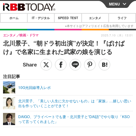
MENU
CLOSE
ホーム
IT・デジタル
SPEED TEST
エンタメ
ライフ
ホーム
IT・デジタル
エンタメ
映画・ドラマ
2025.7.10（木）13:01
北川景子、“朝ドラ初出演”が決定！『ばけば
IT・デジタルTOP
スマートフォン
SPEED TEST
け』で名家に生まれた武家の娘を演じる
ネタ
ガジェット・ツール
エンタメ
ショッピング
その他
エンタメTOP
映画・ドラマ
ライフ
注目記事
韓流・K-POP
韓国・芸能
ライフTOP
グルメ
リリース一覧
10G光回線導入レポ
音楽
スポーツ
ペット
ショッピング
プッシュ通知の停止方法
北川景子、「美しい人生に欠かせないもの」は「家族」…嬉しい思い
出を作っていくことができて！
グラビア
ブログ
その他
DAIGO、プライベートでも妻・北川景子と“DAI語”でやり取り「KSO
ショッピング
その他
って言ってくれました」