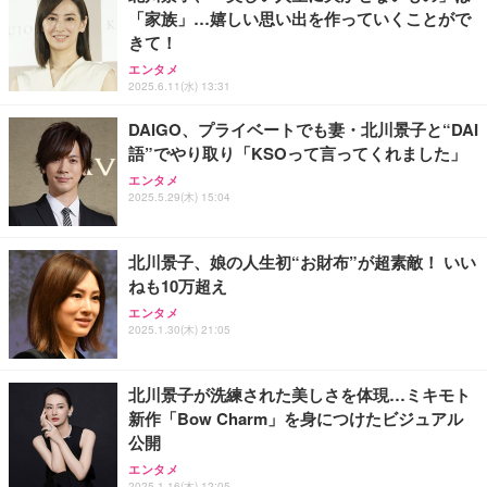
「家族」…嬉しい思い出を作っていくことがで
父の日ギフト 松阪牛 グルメ ハンバーグ【父の日短
きて！
霧島酒造 チューパック黒霧島 25度 [ 焼酎 宮崎県 18
冊 ブルー花束カード】父の日 食べ物 肉 父 お父さん
00ml×2本 ]
エンタメ
お取り寄せグルメ おつまみ ハンバーグギフト 冷凍
2025.6.11(水) 13:31
松良 お取り寄せ 絶品
￥4,080
￥4,000
DAIGO、プライベートでも妻・北川景子と“DAI
語”でやり取り「KSOって言ってくれました」
お中元 ギフト 【TV紹介されました♪】 純系 名古屋
アサヒ スーパードライ [缶] 135ml x 24本 [ケース販
コーチン 燻製 4種 セット おつまみ お取り寄せグル
エンタメ
売] [アサヒ 国産 ビール 缶 ALC 5%] LT-1226
2025.5.29(木) 15:04
メ 100％国産 高級 地鶏 お肉 ハム ソーセージ 冷凍
化粧箱入り 手提げ紙袋 熨斗対応可 南部食鶏 RK-29-
￥3,493
￥4,066
B-R
北川景子、娘の人生初“お財布”が超素敵！ いい
ねも10万超え
Butz Delicatessen おつまみアソートセット 【誕生
天羽の梅 1800ml （ハイボールの元 焼酎用）[天羽飲
日用（バースデーカード付き）】 おつまみセット 6
エンタメ
料製造 東京都]
品 食べ比べ ご自宅用 お中元 合鴨 牛タン ロースト
2025.1.30(木) 21:05
ビーフ 燻製 詰め合わせ ギフト プレゼント おしゃれ
￥1,750
￥2,952
お取り寄せ 肉 国産 ビール オードブル 3000円
北川景子が洗練された美しさを体現…ミキモト
新作「Bow Charm」を身につけたビジュアル
公開
エンタメ
2025.1.16(木) 12:05