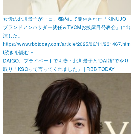
女優の北川景子が11日、都内にて開催された「KINUJO
ブランドアンバサダー就任＆TVCMお披露目発表会」に出
演した。
https://www.rbbtoday.com/article/2025/06/11/231467.htm
l
続きを読む »
DAIGO、プライベートでも妻・北川景子と“DAI語”でやり
取り「KSOって言ってくれました」 | RBB TODAY