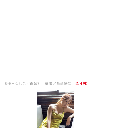
©︎桃月なしこ／白泉社 撮影／西條彰仁
全 4 枚