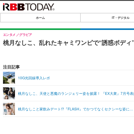
ホーム
IT・デジタル
ホーム
IT・デジタル
エンタメ
グラビア
桃月なしこ、乱れたキャミワンピで“誘惑ボディ
IT・デジタルTOP
SPEED TEST
ネタ
エンタメ
注目記事
ショッピング
エンタメTOP
ライフ
10G光回線導入レポ
韓流・K-POP
ライフTOP
リリース一覧
桃月なしこ、天使と悪魔のランジェリー姿を披露！ 『EX大衆』7月号
音楽
ペット
プッシュ通知の停止方法
グラビア
その他
桃月なしこと家飲みデート!?『FLASH』でかつてなくセクシーな姿に…
ショッピング