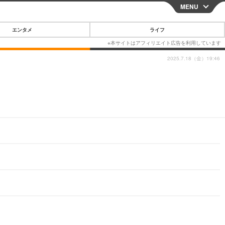
MENU
CLOSE
エンタメ
ライフ
2025.7.18（金）19:46
スマートフォン
ガジェット・ツール
その他
映画・ドラマ
韓国・芸能
グルメ
スポーツ
ショッピング
ブログ
その他