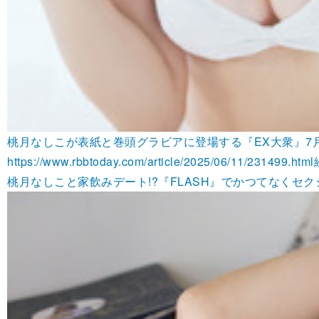
桃月なしこが表紙と巻頭グラビアに登場する『EX大衆』7
https://www.rbbtoday.com/article/2025/06/11/231499.html
桃月なしこと家飲みデート!?『FLASH』でかつてなくセクシーな