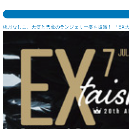
桃月なしこ、天使と悪魔のランジェリー姿を披露！ 『EX大衆』