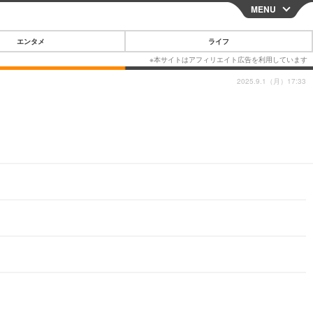
MENU
CLOSE
エンタメ
ライフ
2025.9.1（月）17:33
スマートフォン
ガジェット・ツール
その他
映画・ドラマ
韓国・芸能
グルメ
スポーツ
ショッピング
ブログ
その他