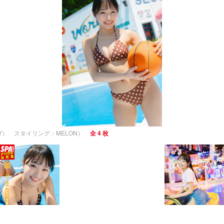
LY） スタイリング：MELON）
全 4 枚