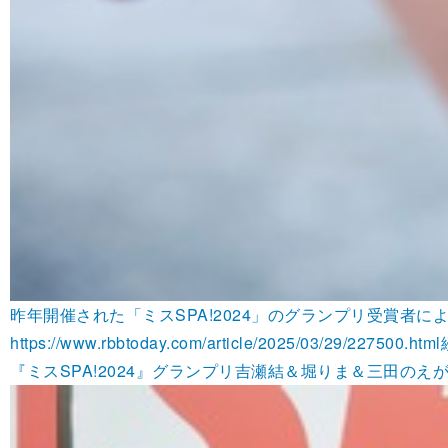
昨年開催された「ミスSPA!2024」のグランプリ受賞者に
https://www.rbbtoday.com/article/2025/03/29/227500.html
『ミスSPA!2024』グランプリ吉瀬結＆堀りま＆三田のえがお