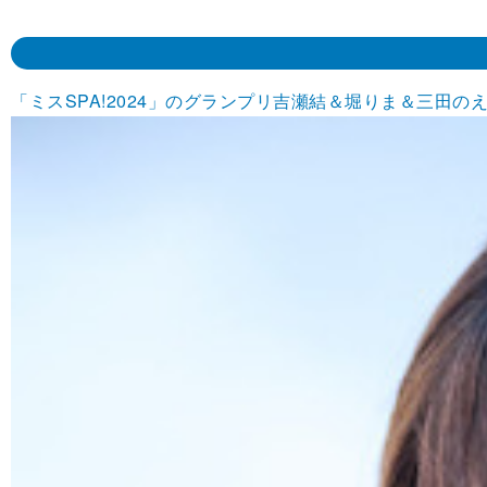
「ミスSPA!2024」のグランプリ吉瀬結＆堀りま＆三田のえ、