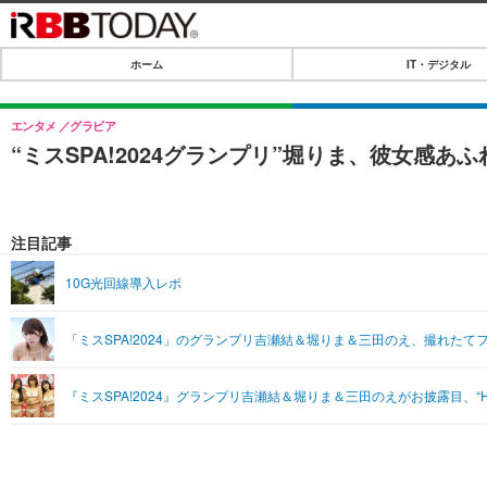
ホーム
IT・デジタル
ホーム
IT・デジタル
エンタメ
グラビア
“ミスSPA!2024グランプリ”堀りま、彼女感あ
IT・デジタルTOP
SPEED TEST
ネタ
エンタメ
注目記事
ショッピング
エンタメTOP
ライフ
10G光回線導入レポ
韓流・K-POP
ライフTOP
リリース一覧
「ミスSPA!2024」のグランプリ吉瀬結＆堀りま＆三田のえ、撮れたて
音楽
ペット
プッシュ通知の停止方法
グラビア
その他
『ミスSPA!2024』グランプリ吉瀬結＆堀りま＆三田のえがお披露目、
ショッピング