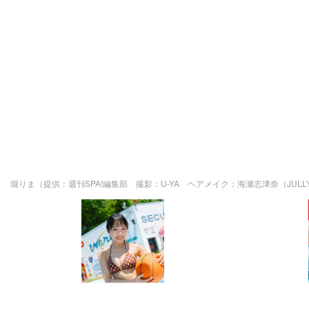
堀りま（提供：週刊SPA!編集部 撮影：U-YA ヘアメイク：海瀬志津奈（JUL