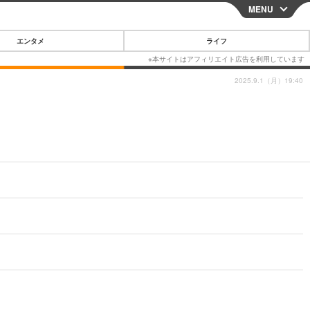
MENU
CLOSE
エンタメ
ライフ
2025.9.1（月）19:40
スマートフォン
ガジェット・ツール
その他
映画・ドラマ
韓国・芸能
グルメ
スポーツ
ショッピング
ブログ
その他