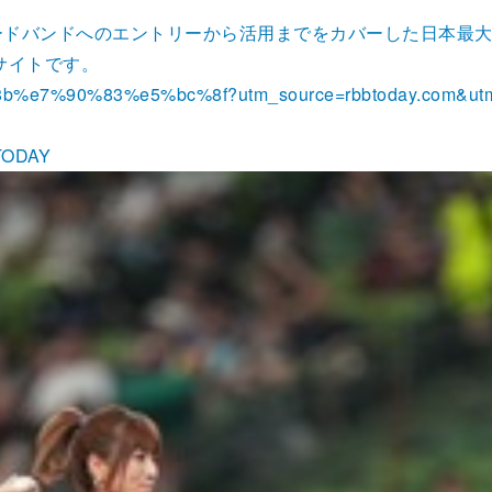
ブロードバンドへのエントリーから活用までをカバーした日本
サイトです。
a7%8b%e7%90%83%e5%bc%8f?utm_source=rbbtoday.com&ut
ODAY