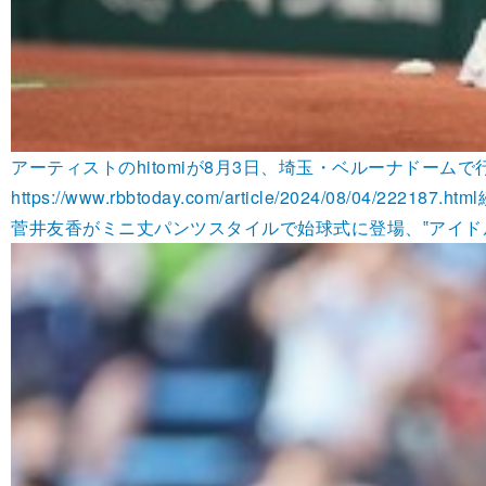
アーティストのhitomiが8月3日、埼玉・ベルーナドー
https://www.rbbtoday.com/article/2024/08/04/222187.html
菅井友香がミニ丈パンツスタイルで始球式に登場、‟アイドルらし