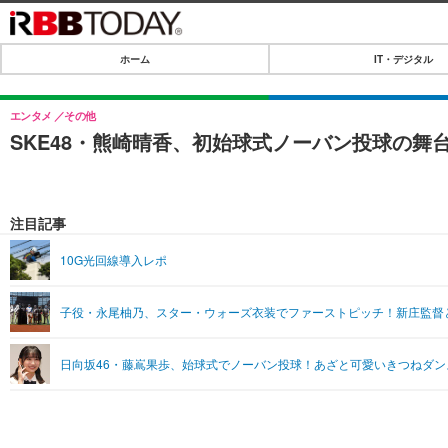
ホーム
IT・デジタル
ホーム
IT・デジタル
エンタメ
その他
SKE48・熊崎晴香、初始球式ノーバン投球の舞
IT・デジタルTOP
SPEED TEST
ネタ
エンタメ
注目記事
ショッピング
エンタメTOP
ライフ
10G光回線導入レポ
韓流・K-POP
ライフTOP
リリース一覧
子役・永尾柚乃、スター・ウォーズ衣装でファーストピッチ！新庄監督
音楽
ペット
プッシュ通知の停止方法
グラビア
その他
日向坂46・藤嶌果歩、始球式でノーバン投球！あざと可愛いきつねダン
ショッピング