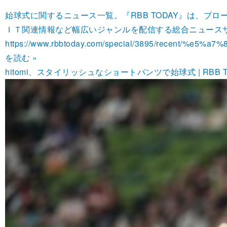
始球式に関するニュース一覧。『RBB TODAY』は、
ＩＴ関連情報など幅広いジャンルを配信する総合ニュース
https://www.rbbtoday.com/special/3895/recent/%e5%
を読む »
hitomi、スタイリッシュなショートパンツで始球式 | RBB T