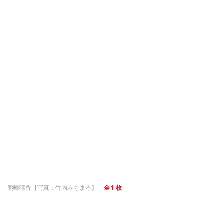
熊崎晴香【写真：竹内みちまろ】
全 1 枚