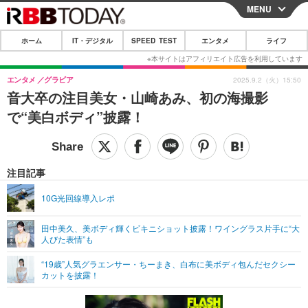
MENU
CLOSE
ホーム
IT・デジタル
SPEED TEST
エンタメ
ライフ
ホーム
IT・デジタル
エンタメ
グラビア
2025.9.2（火）15:50
音大卒の注目美女・山崎あみ、初の海撮影
IT・デジタルTOP
スマートフォン
SPEED TEST
で“美白ボディ”披露！
ネタ
ガジェット・ツール
エンタメ
ショッピング
その他
エンタメTOP
映画・ドラマ
ライフ
注目記事
韓流・K-POP
韓国・芸能
ライフTOP
グルメ
リリース一覧
10G光回線導入レポ
音楽
スポーツ
ペット
ショッピング
プッシュ通知の停止方法
田中美久、美ボディ輝くビキニショット披露！ワイングラス片手に“大
人びた表情”も
グラビア
ブログ
その他
“19歳”人気グラエンサー・ちーまき、白布に美ボディ包んだセクシー
ショッピング
その他
カットを披露！