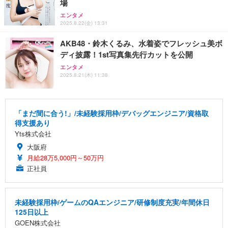
場
エンタメ
2025.8.22(金) 13:31
AKB48・鈴木くるみ、水着姿でフレッシュ美ボ
ディ披露！1st写真集先行カットを公開
エンタメ
2025.8.21(木) 11:38
「まだ間に合う!」/未経験採用枠/デバッグエンジニア/資格取
得支援あり
Yts株式会社
大阪府
月給28万5,000円～50万円
正社員
未経験採用枠/ゲームのQAエンジニア/研修制度充実/年間休日
125日以上
GOEN株式会社