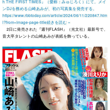
h THE FIRST TIMES』（愛称：みゅじろく）にて、メイ
ンDJを務める山崎あみが、初の写真集を発売する。
https://www.rbbtoday.com/article/2024/06/11/220847.htm
l?from=image-page-title
続きを読む »
2日に発売された『週刊FLASH』（光文社）最新号で、
音大卒タレントの山崎あみが表紙を飾っている。