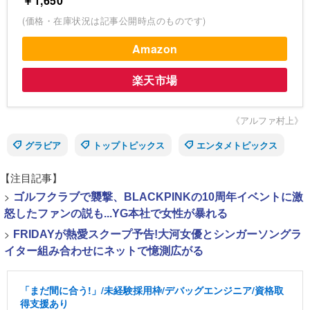
￥1,650
(価格・在庫状況は記事公開時点のものです)
Amazon
楽天市場
《アルファ村上》
グラビア
トップトピックス
エンタメトピックス
【注目記事】
>
ゴルフクラブで襲撃、BLACKPINKの10周年イベントに激
怒したファンの説も...YG本社で女性が暴れる
>
FRIDAYが熱愛スクープ予告!大河女優とシンガーソングラ
イター組み合わせにネットで憶測広がる
「まだ間に合う!」/未経験採用枠/デバッグエンジニア/資格取
得支援あり