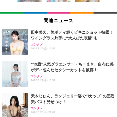
【Amazon.co.jp限定】「Juice=Juice Concert 202
6 UP TO 11 MORE！ MORE！」 - Juice＝Juice(L
ハイスクール・ミュージカル (吹替版)
関連ニュース
判ブロマイド5枚セット) [Blu-ray]
￥400
￥11,000
田中美久、美ボディ輝くビキニショット披露！
ワイングラス片手に“大人びた表情”も
日下部ほたる どんどんやる気になる！日下部式学習
エンタメ
法[DVD]
2025.8.29(金) 19:57
Shall we ダンス？
￥4,620
“19歳”人気グラエンサー・ちーまき、白布に美
ボディ包んだセクシーカットを披露！
King & Prince DOME TOUR 2026 ～STARRING～
エンタメ
INI THE MOVIE『I Need I』
(初回限定盤)(2枚組) [Blu-ray]
2025.8.29(金) 18:52
￥2,100
￥6,807
天木じゅん、ランジェリー姿で“Iカップ”の圧巻
美バスト見せつけ！
Aぇ! group LIVE TOUR 2025 D.N.A (初回盤)(2枚組)
エンタメ
[Blu-ray]
IVE THE 1ST WORLD TOUR in CINEMA（字幕版）
2025.8.26(火) 22:01