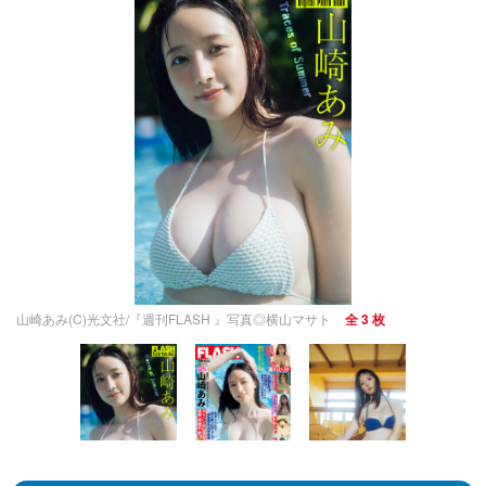
山崎あみ(C)光文社/『週刊FLASH 』写真◎横山マサト
全 3 枚