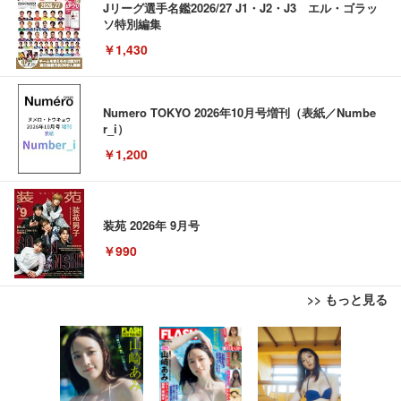
Jリーグ選手名鑑2026/27 J1・J2・J3 エル・ゴラッ
ソ特別編集
￥1,430
Numero TOKYO 2026年10月号増刊（表紙／Numbe
r_i）
￥1,200
装苑 2026年 9月号
￥990
>> もっと見る
Juice=Juice Concert 2026 UP TO 11 MORE! MOR
E! (特典なし) [Blu-ray]
マイケル・ジャクソン Ｔｈｉｓ Ｉｓ Ｉｔ
￥8,698