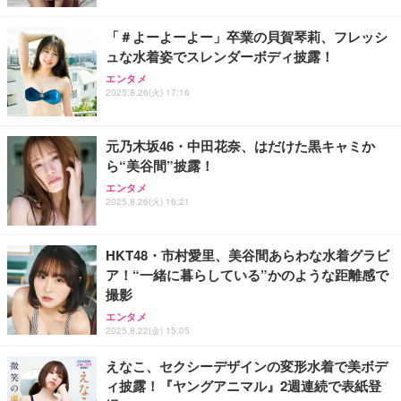
￥5,981
「＃よーよーよー」卒業の貝賀琴莉、フレッシ
ュな水着姿でスレンダーボディ披露！
エンタメ
2025.8.26(火) 17:16
元乃木坂46・中田花奈、はだけた黒キャミか
ら“美谷間”披露！
エンタメ
2025.8.26(火) 16:21
HKT48・市村愛里、美谷間あらわな水着グラビ
ア！“一緒に暮らしている”かのような距離感で
撮影
エンタメ
2025.8.22(金) 15:05
えなこ、セクシーデザインの変形水着で美ボデ
ィ披露！『ヤングアニマル』2週連続で表紙登