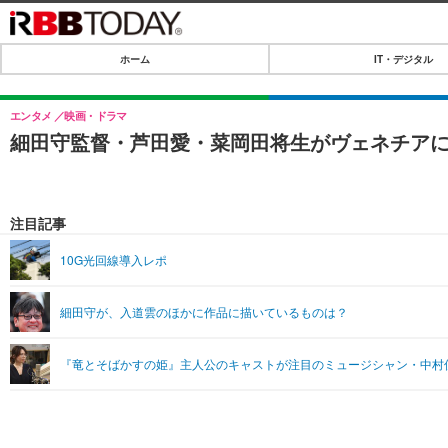
ホーム
IT・デジタル
ホーム
IT・デジタル
エンタメ
映画・ドラマ
細田守監督・芦田愛・菜岡田将生がヴェネチア
IT・デジタルTOP
SPEED TEST
ネタ
エンタメ
注目記事
ショッピング
エンタメTOP
ライフ
10G光回線導入レポ
韓流・K-POP
ライフTOP
リリース一覧
細田守が、入道雲のほかに作品に描いているものは？
音楽
ペット
プッシュ通知の停止方法
グラビア
その他
『竜とそばかすの姫』主人公のキャストが注目のミュージシャン・中村
ショッピング