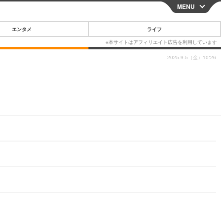
MENU
CLOSE
エンタメ
ライフ
2025.9.5（金）10:26
スマートフォン
ガジェット・ツール
その他
映画・ドラマ
韓国・芸能
グルメ
スポーツ
ショッピング
ブログ
その他