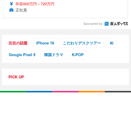
年収600万円～720万円
正社員
Sponsored by
注目の話題
iPhone 16
こだわりデスクツアー
AI
Google Pixel 9
韓国ドラマ
K-POP
PICK UP
特集・連載
【動画レビュー】注目ガジェットを動画で解説！公式Y
ouTubeチャンネル