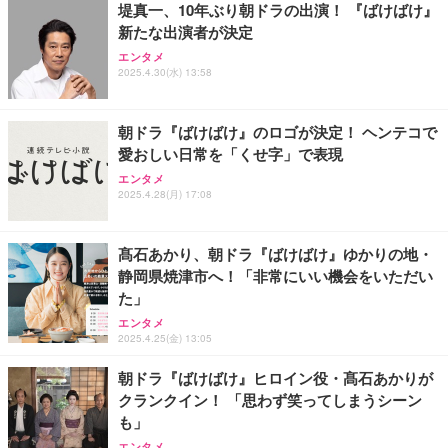
堤真一、10年ぶり朝ドラの出演！ 『ばけばけ』
新たな出演者が決定
エンタメ
2025.4.30(水) 13:58
朝ドラ『ばけばけ』のロゴが決定！ ヘンテコで
愛おしい日常を「くせ字」で表現
エンタメ
2025.4.28(月) 17:08
髙石あかり、朝ドラ『ばけばけ』ゆかりの地・
静岡県焼津市へ！「非常にいい機会をいただい
た」
エンタメ
2025.4.25(金) 13:05
朝ドラ『ばけばけ』ヒロイン役・髙石あかりが
クランクイン！ 「思わず笑ってしまうシーン
も」
エンタメ