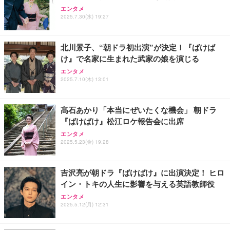
Amazon 5W USB 充電器
エンタメ
2025.7.30(水) 19:27
￥1,980
北川景子、“朝ドラ初出演”が決定！『ばけば
け』で名家に生まれた武家の娘を演じる
Amazon純正 USBタイプCケーブル (ブラック)
エンタメ
2025.7.10(木) 13:01
￥1,180
髙石あかり「本当にぜいたくな機会」 朝ドラ
『ばけばけ』松江ロケ報告会に出席
エンタメ
2025.5.23(金) 19:28
吉沢亮が朝ドラ『ばけばけ』に出演決定！ ヒロ
イン・トキの人生に影響を与える英語教師役
エンタメ
2025.5.12(月) 12:31