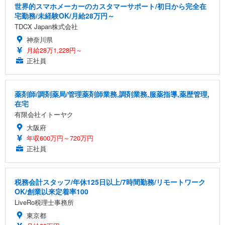
世界的スマホメーカーのカスタマーサポート/初日から完全在
宅勤務/未経験OK/月給28万円～
TDCX Japan株式会社
神奈川県
月給28万1,228円～
正社員
薬剤師/調剤薬局/管理薬剤師業務,調剤業務,服薬指導,薬歴管理,
在宅
有限会社イトーヤク
大阪府
年収600万円～720万円
正社員
税務会計スタッフ/年休125日以上/7時間勤務/リモートワーク
OK/創業以来定着率100
LiveRo税理士事務所
東京都