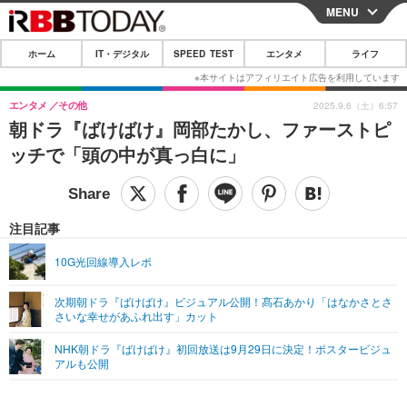
MENU
CLOSE
ホーム
IT・デジタル
SPEED TEST
エンタメ
ライフ
ホーム
IT・デジタル
エンタメ
その他
2025.9.6（土）6:57
朝ドラ『ばけばけ』岡部たかし、ファーストピ
IT・デジタルTOP
スマートフォン
SPEED TEST
ッチで「頭の中が真っ白に」
ネタ
ガジェット・ツール
エンタメ
ショッピング
その他
エンタメTOP
映画・ドラマ
ライフ
注目記事
韓流・K-POP
韓国・芸能
ライフTOP
グルメ
リリース一覧
10G光回線導入レポ
音楽
スポーツ
ペット
ショッピング
プッシュ通知の停止方法
次期朝ドラ『ばけばけ』ビジュアル公開！髙石あかり「はなかさとさ
さいな幸せがあふれ出す」カット
グラビア
ブログ
その他
NHK朝ドラ『ばけばけ』初回放送は9月29日に決定！ポスタービジュ
ショッピング
その他
アルも公開