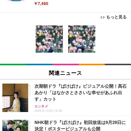
￥7,480
>> もっと見る
12cm HDMI延長ケーブル Fire TV Stick対応 オス-メ
ス アダプター
￥880
Amazon micro-USB イーサネットアダプター
関連ニュース
￥1,780
次期朝ドラ『ばけばけ』ビジュアル公開！髙石
あかり「はなかさとささいな幸せがあふれ出
す」カット
Alexa対応音声認識リモコン Pro | 対応する別売りの
Fire TV本体が必要です
エンタメ
2025.8.13(水) 15:36
￥3,980
NHK朝ドラ『ばけばけ』初回放送は9月29日に
決定！ポスタービジュアルも公開