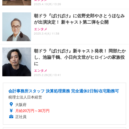
2025.4.10(木) 13:26
朝ドラ『ばけばけ』に佐野史郎やさとうほなみ
が出演決定！ 新キャスト第二弾を公開
エンタメ
2025.3.4(火) 11:58
朝ドラ『ばけばけ』新キャスト発表！ 岡部たか
し、池脇千鶴、小日向文世がヒロインの家族役
に
エンタメ
2025.2.26(水) 13:41
会計事務所スタッフ 決算処理業務 完全週休2日制/在宅勤務可
税理士法人日本経営
大阪府
月給20万円～30万円
正社員