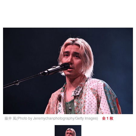
藤井 風(Photo by Jeremychanphotography/Getty Images)
全 1 枚