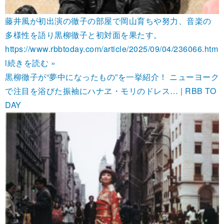
藤井風が初出演の徹子の部屋で岡山育ちや努力、音楽の
多様性を語り黒柳徹子と初対面を果たす。
https://www.rbbtoday.com/article/2025/09/04/236066.htm
l
続きを読む »
黒柳徹子が“夢中になったもの”を一挙紹介！ ニューヨーク
で注目を浴びた振袖にハナヱ・モリのドレス… | RBB TO
DAY