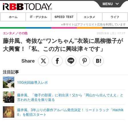
MENU
CLOSE
ホーム
IT・デジタル
SPEED TEST
エンタメ
ライフ
ホーム
IT・デジタル
エンタメ
その他
2025.9.8（月）17:17
藤井風、奇抜な“ワンちゃん”衣装に黒柳徹子が
IT・デジタルTOP
スマートフォン
SPEED TEST
大興奮！「私、この方に興味津々です」
ネタ
ガジェット・ツール
エンタメ
ショッピング
その他
エンタメTOP
映画・ドラマ
ライフ
注目記事
韓流・K-POP
韓国・芸能
ライフTOP
グルメ
リリース一覧
10G光回線導入レポ
音楽
スポーツ
ペット
ショッピング
プッシュ通知の停止方法
藤井風、「徹子の部屋」に初出演！父から「岡山から出んでええ」と
言われた過去を振り返る
グラビア
ブログ
その他
藤井風、3年ぶりの新作アルバム発売決定！ リードトラック「Hachik
ショッピング
その他
ō」を配信スタート