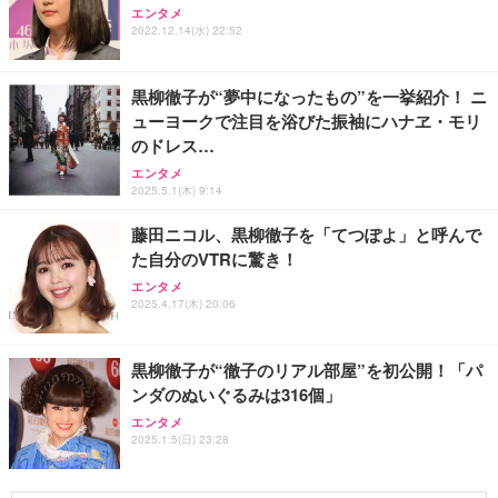
エンタメ
2022.12.14(水) 22:52
黒柳徹子が“夢中になったもの”を一挙紹介！ ニ
ューヨークで注目を浴びた振袖にハナヱ・モリ
のドレス…
エンタメ
2025.5.1(木) 9:14
藤田ニコル、黒柳徹子を「てつぽよ」と呼んで
た自分のVTRに驚き！
エンタメ
2025.4.17(木) 20:06
黒柳徹子が“徹子のリアル部屋”を初公開！「パ
ンダのぬいぐるみは316個」
エンタメ
2025.1.5(日) 23:28