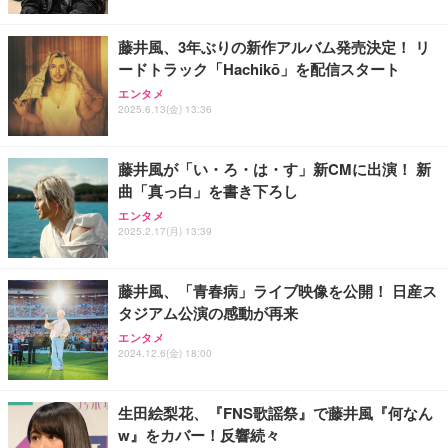
松良 お取り寄せ 絶品
￥4,080
￥4,000
藤井風、3年ぶりの新作アルバム発売決定！ リ
ードトラック「Hachikō」を配信スタート
お中元 ギフト 【TV紹介されました♪】 純系 名古屋
アサヒ スーパードライ [缶] 135ml x 24本 [ケース販
エンタメ
コーチン 燻製 4種 セット おつまみ お取り寄せグル
売] [アサヒ 国産 ビール 缶 ALC 5%] LT-1226
2025.6.13(金) 13:36
メ 100％国産 高級 地鶏 お肉 ハム ソーセージ 冷凍
化粧箱入り 手提げ紙袋 熨斗対応可 南部食鶏 RK-29-
￥3,493
￥4,066
B-R
藤井風が「い・ろ・は・す」新CMに出演！ 新
曲「真っ白」を書き下ろし
Butz Delicatessen おつまみアソートセット 【誕生
天羽の梅 1800ml （ハイボールの元 焼酎用）[天羽飲
日用（バースデーカード付き）】 おつまみセット 6
エンタメ
料製造 東京都]
品 食べ比べ ご自宅用 お中元 合鴨 牛タン ロースト
2025.2.17(月) 13:39
ビーフ 燻製 詰め合わせ ギフト プレゼント おしゃれ
￥1,750
￥2,952
お取り寄せ 肉 国産 ビール オードブル 3000円
藤井風、「青春病」ライブ映像を公開！ 日産ス
タジアム公演の感動が再来
エンタメ
2024.12.6(金) 18:00
生田絵梨花、『FNS歌謡祭』で藤井風『何なん
w』をカバー！反響続々