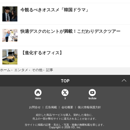
今観るべきオススメ「韓国ドラマ」
快適デスクのヒントが満載！こだわりデスクツアー
【進化するオフィス】
記事
ホーム
›
エンタメ
›
その他
›
TOP
Home
X
YouTube
お問合せ
広告掲載
会社概要
個人情報保護方針
紹介した商品/サービスを購入、契約した場合に、
売上の一部が弊社サイトに還元されることがあります。
当サイトに掲載の記事・見出し・写真・画像の無断転載を禁じます。
Copyright © 2026 IID, Inc.