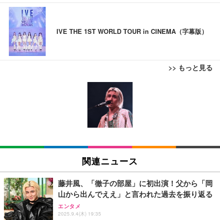
IVE THE 1ST WORLD TOUR in CINEMA（字幕版）
>> もっと見る
ブラックニッカ ニッカ Nikka ウィスキー4000ml ブ
松阪牛 グルメ ハンバーグ 【誕生日ギフトセット】
ラックニッカクリア ウヰスキー 【日本 アサヒ ウィ
誕生日プレゼント 高級 ハンバーグ 肉 ギフト 牛肉
スキー】 大容量 お得 4リットル
食べ物 冷凍 高級 内祝 お返し 人気 お取り寄せ グル
メ 出産 男性 土産 女性 お父さん お母さん
￥3,940
￥4,000
【Amazon.co.jp限定】コロナ・エキストラ Corona
松阪牛 グルメ ハンバーグ【オレンジ花束カード】
Extra 瓶 [ 330ml × 8本 ] [オリジナルバケツ付きセッ
松坂牛 花 カード 高級ハンバーグ 肉 ギフト 牛肉 食
関連ニュース
ト] [ギフトBox入り]
べ物 冷凍 高級 プレゼント 内祝 お返し 人気 お取り
寄せ グルメ
￥2,249
￥4,000
藤井風、「徹子の部屋」に初出演！父から「岡
山から出んでええ」と言われた過去を振り返る
父の日ギフト 松阪牛 グルメ ハンバーグ【父の日短
霧島酒造 チューパック黒霧島 25度 [ 焼酎 宮崎県 18
エンタメ
冊 ブルー花束カード】父の日 食べ物 肉 父 お父さん
2025.9.4(木) 19:35
00ml×2本 ]
お取り寄せグルメ おつまみ ハンバーグギフト 冷凍