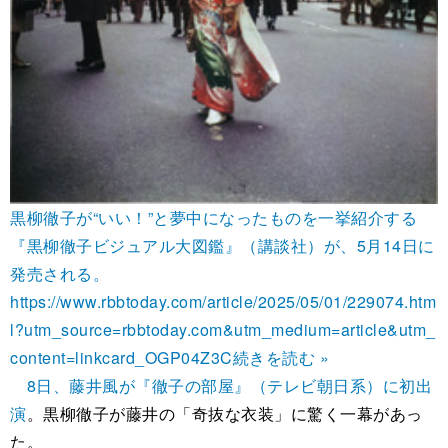
黒柳徹子が“いい！”と夢中になったものを一挙紹介する
『黒柳徹子ビジュアル大図鑑』（講談社）が、5月14日に
発売される。
https://www.rbbtoday.com/article/2025/05/01/229074.htm
l?utm_source=rbbtoday.com&utm_medium=article&utm_
content=linkcard_OGP04Z3C
続きを読む »
8日、藤井風が『徹子の部屋』（テレビ朝日系）に初出
演
。黒柳徹子が藤井の「奇抜な衣装」に驚く一幕があっ
た。