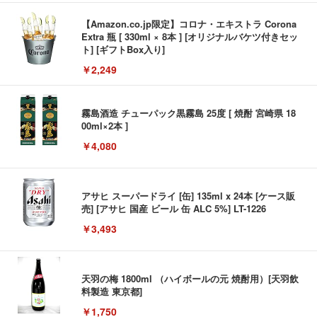
【Amazon.co.jp限定】コロナ・エキストラ Corona
Extra 瓶 [ 330ml × 8本 ] [オリジナルバケツ付きセッ
ト] [ギフトBox入り]
￥2,249
霧島酒造 チューパック黒霧島 25度 [ 焼酎 宮崎県 18
00ml×2本 ]
￥4,080
アサヒ スーパードライ [缶] 135ml x 24本 [ケース販
売] [アサヒ 国産 ビール 缶 ALC 5%] LT-1226
￥3,493
天羽の梅 1800ml （ハイボールの元 焼酎用）[天羽飲
料製造 東京都]
￥1,750