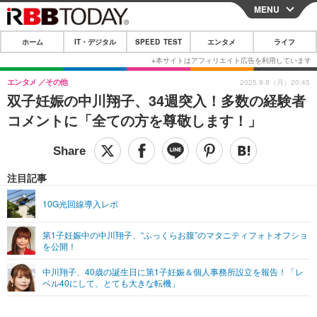
MENU
CLOSE
ホーム
IT・デジタル
SPEED TEST
エンタメ
ライフ
ホーム
IT・デジタル
エンタメ
その他
2025.9.8（月）20:45
双子妊娠の中川翔子、34週突入！多数の経験者
IT・デジタルTOP
スマートフォン
SPEED TEST
コメントに「全ての方を尊敬します！」
ネタ
ガジェット・ツール
エンタメ
ショッピング
その他
エンタメTOP
映画・ドラマ
ライフ
注目記事
韓流・K-POP
韓国・芸能
ライフTOP
グルメ
リリース一覧
10G光回線導入レポ
音楽
スポーツ
ペット
ショッピング
プッシュ通知の停止方法
第1子妊娠中の中川翔子、“ふっくらお腹”のマタニティフォトオフショ
を公開！
グラビア
ブログ
その他
中川翔子、40歳の誕生日に第1子妊娠＆個人事務所設立を報告！「レ
ショッピング
その他
ベル40にして、とても大きな転機」