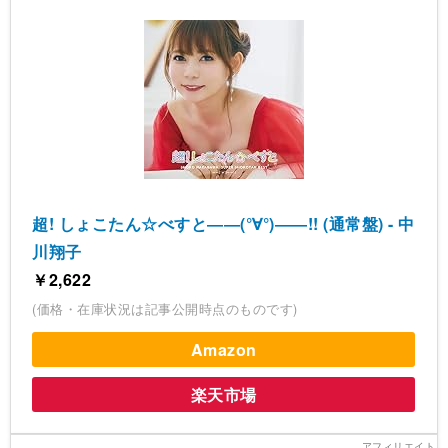
超! しょこたん☆べすと――(°∀°)――!! (通常盤) - 中
川翔子
￥2,622
(価格・在庫状況は記事公開時点のものです)
Amazon
楽天市場