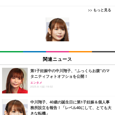
>> もっと見る
松阪牛 グルメ ハンバーグ 【誕生日ギフトセット】
誕生日プレゼント 高級 ハンバーグ 肉 ギフト 牛肉
マイケル・ジャクソン Ｔｈｉｓ Ｉｓ Ｉｔ
食べ物 冷凍 高級 内祝 お返し 人気 お取り寄せ グル
メ 出産 男性 土産 女性 お父さん お母さん
￥4,000
松阪牛 グルメ ハンバーグ【オレンジ花束カード】
松坂牛 花 カード 高級ハンバーグ 肉 ギフト 牛肉 食
ハイスクール・ミュージカル (吹替版)
関連ニュース
べ物 冷凍 高級 プレゼント 内祝 お返し 人気 お取り
￥400
寄せ グルメ
￥4,000
第1子妊娠中の中川翔子、“ふっくらお腹”のマ
タニティフォトオフショを公開！
父の日ギフト 松阪牛 グルメ ハンバーグ【父の日短
エンタメ
冊 ブルー花束カード】父の日 食べ物 肉 父 お父さん
2025.8.1(金) 19:02
Shall we ダンス？
お取り寄せグルメ おつまみ ハンバーグギフト 冷凍
松良 お取り寄せ 絶品
￥4,000
中川翔子、40歳の誕生日に第1子妊娠＆個人事
務所設立を報告！「レベル40にして、とても大
お中元 ギフト 【TV紹介されました♪】 純系 名古屋
きな転機」
コーチン 燻製 4種 セット おつまみ お取り寄せグル
INI THE MOVIE『I Need I』