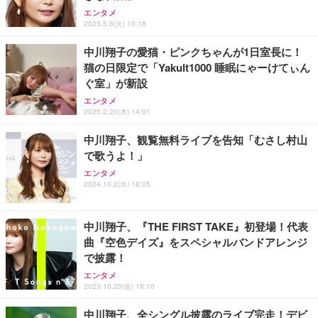
メ 100％国産 高級 地鶏 お肉 ハム ソーセージ 冷凍
エンタメ
￥2,100
化粧箱入り 手提げ紙袋 熨斗対応可 南部食鶏 RK-29-
2025.5.6(火) 10:18
￥4,066
B-R
中川翔子の愛猫・ピンクちゃんが1日室長に！
猫の日限定で「Yakult1000 睡眠にゃーけてぃん
Butz Delicatessen おつまみアソートセット 【誕生
ぐ室」が新設
日用（バースデーカード付き）】 おつまみセット 6
IVE THE 1ST WORLD TOUR in CINEMA（字幕版）
品 食べ比べ ご自宅用 お中元 合鴨 牛タン ロースト
エンタメ
ビーフ 燻製 詰め合わせ ギフト プレゼント おしゃれ
2025.2.20(木) 14:01
￥2,952
お取り寄せ 肉 国産 ビール オードブル 3000円
中川翔子、観覧無料ライブを告知「むさし村山
で歌うよ！」
エンタメ
2024.10.2(水) 18:05
中川翔子、『THE FIRST TAKE』初登場！代表
曲『空色デイズ』をスペシャルバンドアレンジ
で披露！
エンタメ
2023.10.20(金) 18:10
中川翔子、全シングル披露のライブ完走！デビ