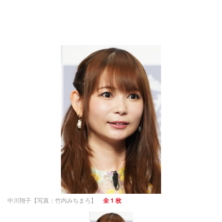
中川翔子【写真：竹内みちまろ】
全 1 枚