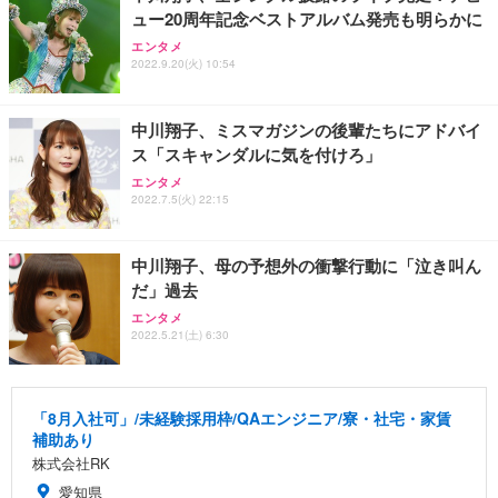
ュー20周年記念ベストアルバム発売も明らかに
エンタメ
2022.9.20(火) 10:54
中川翔子、ミスマガジンの後輩たちにアドバイ
ス「スキャンダルに気を付けろ」
エンタメ
2022.7.5(火) 22:15
中川翔子、母の予想外の衝撃行動に「泣き叫ん
だ」過去
エンタメ
2022.5.21(土) 6:30
「8月入社可」/未経験採用枠/QAエンジニア/寮・社宅・家賃
補助あり
株式会社RK
愛知県