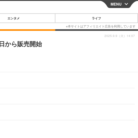
MENU
CLOSE
エンタメ
ライフ
2025.9.9（火）14:07
9日から販売開始
スマートフォン
ガジェット・ツール
その他
映画・ドラマ
韓国・芸能
グルメ
スポーツ
ショッピング
ブログ
その他