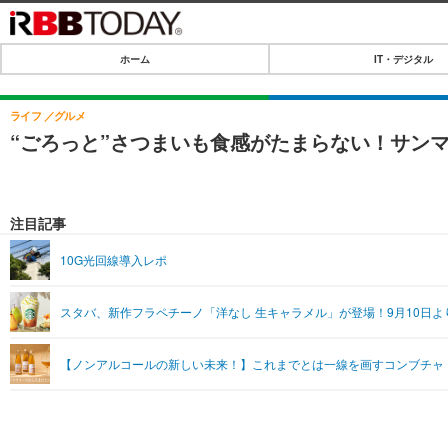
ホーム
IT・デジタル
ホーム
IT・デジタル
ライフ
グルメ
“ごろっと”さつまいも食感がたまらない！サン
IT・デジタルTOP
SPEED TEST
ネタ
エンタメ
注目記事
ショッピング
エンタメTOP
ライフ
10G光回線導入レポ
韓流・K-POP
ライフTOP
リリース一覧
スタバ、新作フラペチーノ「洋なし 生キャラメル」が登場！9月10日よ
音楽
ペット
プッシュ通知の停止方法
グラビア
その他
【ノンアルコールの新しい未来！】これまでとは一線を画すコンブチャ「HOKK
ショッピング