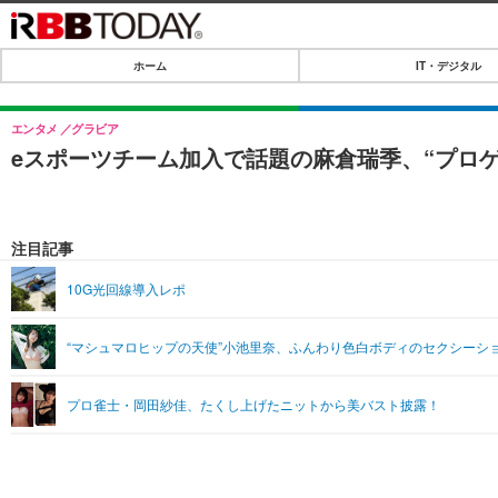
ホーム
IT・デジタル
ホーム
IT・デジタル
エンタメ
グラビア
eスポーツチーム加入で話題の麻倉瑞季、“プロ
IT・デジタルTOP
SPEED TEST
ネタ
エンタメ
注目記事
ショッピング
エンタメTOP
ライフ
10G光回線導入レポ
韓流・K-POP
ライフTOP
リリース一覧
“マシュマロヒップの天使”小池里奈、ふんわり色白ボディのセクシーシ
音楽
ペット
プッシュ通知の停止方法
グラビア
その他
プロ雀士・岡田紗佳、たくし上げたニットから美バスト披露！
ショッピング