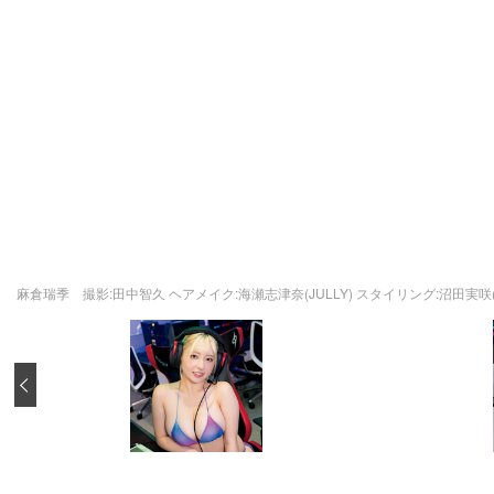
麻倉瑞季 撮影:田中智久 ヘアメイク:海瀬志津奈(JULLY) スタイリング:沼田実
‹