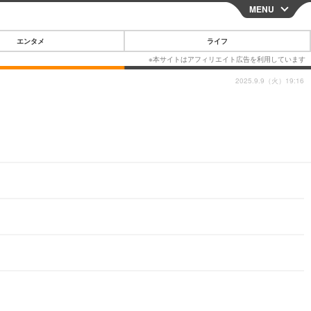
MENU
CLOSE
エンタメ
ライフ
2025.9.9（火）19:16
スマートフォン
ガジェット・ツール
その他
映画・ドラマ
韓国・芸能
グルメ
スポーツ
ショッピング
ブログ
その他