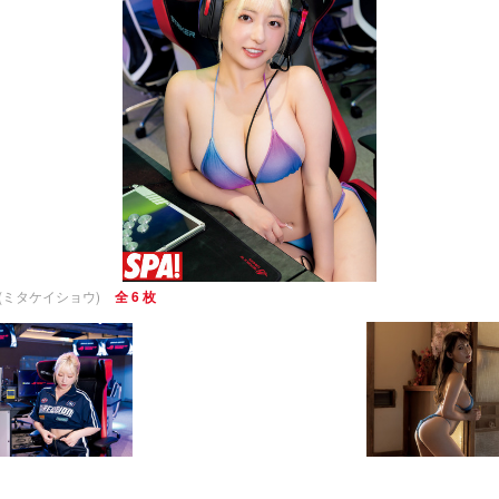
咲(ミタケイショウ)
全 6 枚