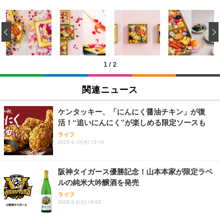
松阪牛 グルメ ハンバーグ 【誕生日ギフトセット】
誕生日プレゼント 高級 ハンバーグ 肉 ギフト 牛肉
‹
マイケル・ジャクソン Ｔｈｉｓ Ｉｓ Ｉｔ
食べ物 冷凍 高級 内祝 お返し 人気 お取り寄せ グル
メ 出産 男性 土産 女性 お父さん お母さん
￥4,000
1
/
2
松阪牛 グルメ ハンバーグ【オレンジ花束カード】
松坂牛 花 カード 高級ハンバーグ 肉 ギフト 牛肉 食
ハイスクール・ミュージカル (吹替版)
関連ニュース
べ物 冷凍 高級 プレゼント 内祝 お返し 人気 お取り
￥400
寄せ グルメ
￥4,000
ケンタッキー、「にんにく醤油チキン」が復
活！“追いにんにく”が楽しめる限定ソースも
父の日ギフト 松阪牛 グルメ ハンバーグ【父の日短
ライフ
冊 ブルー花束カード】父の日 食べ物 肉 父 お父さん
2025.9.10(水) 12:19
Shall we ダンス？
お取り寄せグルメ おつまみ ハンバーグギフト 冷凍
松良 お取り寄せ 絶品
￥4,000
阪神タイガース優勝記念！山本本家が限定ラベ
ルの純米大吟醸酒を発売
お中元 ギフト 【TV紹介されました♪】 純系 名古屋
ライフ
コーチン 燻製 4種 セット おつまみ お取り寄せグル
INI THE MOVIE『I Need I』
2025.9.9(火) 16:03
メ 100％国産 高級 地鶏 お肉 ハム ソーセージ 冷凍
￥2,100
化粧箱入り 手提げ紙袋 熨斗対応可 南部食鶏 RK-29-
￥4,066