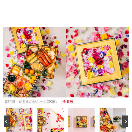
花時間「春迎えの花おせち2026」
全 8 枚
‹