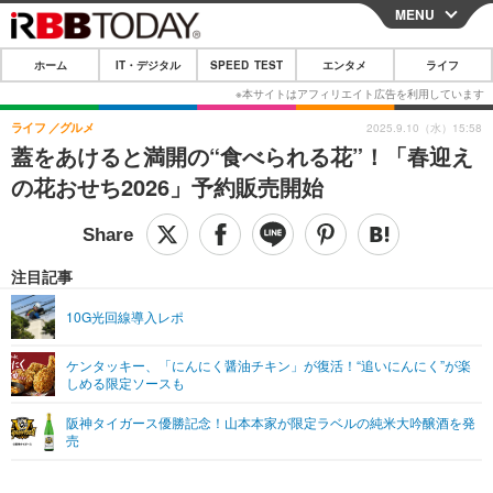
MENU
CLOSE
ホーム
IT・デジタル
SPEED TEST
エンタメ
ライフ
ホーム
IT・デジタル
ライフ
グルメ
2025.9.10（水）15:58
蓋をあけると満開の“食べられる花”！「春迎え
IT・デジタルTOP
スマートフォン
SPEED TEST
の花おせち2026」予約販売開始
ネタ
ガジェット・ツール
エンタメ
ショッピング
その他
エンタメTOP
映画・ドラマ
ライフ
注目記事
韓流・K-POP
韓国・芸能
ライフTOP
グルメ
リリース一覧
10G光回線導入レポ
音楽
スポーツ
ペット
ショッピング
プッシュ通知の停止方法
ケンタッキー、「にんにく醤油チキン」が復活！“追いにんにく”が楽
しめる限定ソースも
グラビア
ブログ
その他
阪神タイガース優勝記念！山本本家が限定ラベルの純米大吟醸酒を発
ショッピング
その他
売