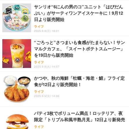
B-R
サンリオ“6にんの男のコ”ユニット「はぴだん
ぶい」がサーティワンアイスケーキに！9月12
Butz Delicatessen おつまみアソートセット 【誕生
日より販売開始
日用（バースデーカード付き）】 おつまみセット 6
IVE THE 1ST WORLD TOUR in CINEMA（字幕版）
品 食べ比べ ご自宅用 お中元 合鴨 牛タン ロースト
ライフ
ビーフ 燻製 詰め合わせ ギフト プレゼント おしゃれ
2025.9.8(月) 18:21
￥2,952
お取り寄せ 肉 国産 ビール オードブル 3000円
“ごろっと”さつまいも食感がたまらない！サン
マルクカフェ、「スイートポテトスムージー」
を19日から販売開始
ライフ
2025.9.9(火) 14:07
かつや、秋の海鮮「牡蠣・海老・鯖」フライ定
食が12日より販売開始！
ライフ
2025.9.9(火) 14:06
パティ3枚でボリューム満点！ロッテリア、夜
限定「トリプル和風半熟月見」12日より新発売
ライフ