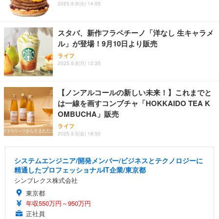
2025.9.9(火) 14:05
スタバ、新作フラペチーノ「洋なし 生キャラメ
ル」が登場！9月10日より販売
ライフ
2025.9.8(月) 12:35
【ノンアルコールの新しい未来！】これまでと
は一線を画すコンブチャ「HOKKAIDO TEA K
OMBUCHA」販売
ライフ
2025.9.5(金) 18:50
システムエンジニア/開発メンバー/ビジネスとテクノロジーに
精通したプロフェッショナルIT企業/東京都
シンプレクス株式会社
東京都
年収550万円～950万円
正社員