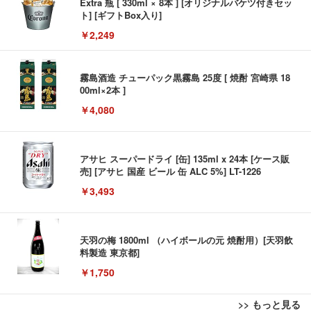
Extra 瓶 [ 330ml × 8本 ] [オリジナルバケツ付きセッ
ト] [ギフトBox入り]
￥2,249
霧島酒造 チューパック黒霧島 25度 [ 焼酎 宮崎県 18
00ml×2本 ]
￥4,080
アサヒ スーパードライ [缶] 135ml x 24本 [ケース販
売] [アサヒ 国産 ビール 缶 ALC 5%] LT-1226
￥3,493
天羽の梅 1800ml （ハイボールの元 焼酎用）[天羽飲
料製造 東京都]
￥1,750
>> もっと見る