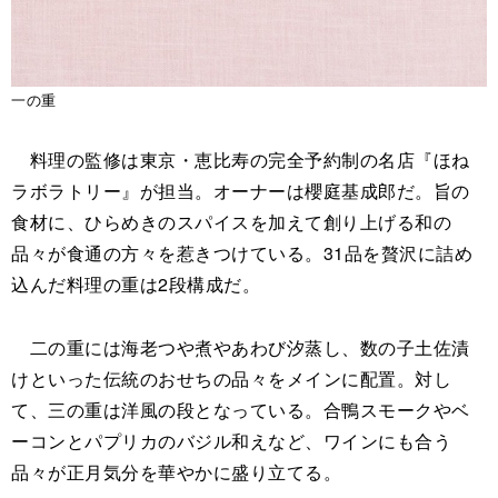
一の重
料理の監修は東京・恵比寿の完全予約制の名店『ほね
ラボラトリー』が担当。オーナーは櫻庭基成郎だ。旨の
食材に、ひらめきのスパイスを加えて創り上げる和の
品々が食通の方々を惹きつけている。31品を贅沢に詰め
込んだ料理の重は2段構成だ。
二の重には海老つや煮やあわび汐蒸し、数の子土佐漬
けといった伝統のおせちの品々をメインに配置。対し
て、三の重は洋風の段となっている。合鴨スモークやベ
ーコンとパプリカのバジル和えなど、ワインにも合う
品々が正月気分を華やかに盛り立てる。