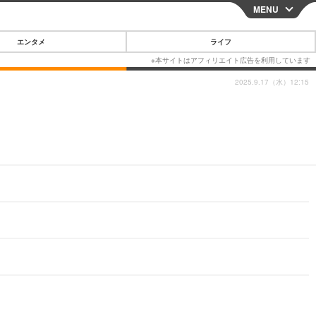
MENU
CLOSE
エンタメ
ライフ
2025.9.17（水）12:15
スマートフォン
ガジェット・ツール
その他
映画・ドラマ
韓国・芸能
グルメ
スポーツ
ショッピング
ブログ
その他