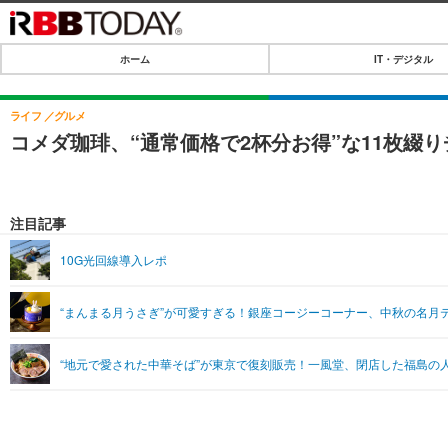
ホーム
IT・デジタル
ホーム
IT・デジタル
ライフ
グルメ
コメダ珈琲、“通常価格で2杯分お得”な11枚綴
IT・デジタルTOP
SPEED TEST
ネタ
エンタメ
注目記事
ショッピング
エンタメTOP
ライフ
10G光回線導入レポ
韓流・K-POP
ライフTOP
リリース一覧
“まんまる月うさぎ”が可愛すぎる！銀座コージーコーナー、中秋の名月
音楽
ペット
プッシュ通知の停止方法
グラビア
その他
“地元で愛された中華そば”が東京で復刻販売！一風堂、閉店した福島の
ショッピング