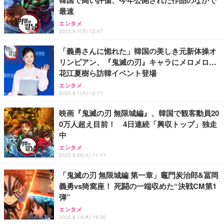
韓国で高い評価、今年公開された作品のなかで
お中元 ギフト 【TV紹介されました♪】 純系 名古屋
アサヒ スーパードライ [缶] 135ml x 24本 [ケース販
Amazon Fire TV Stick 4K Plus | 映画館のような4K
最速
コーチン 燻製 4種 セット おつまみ お取り寄せグル
売] [アサヒ 国産 ビール 缶 ALC 5%] LT-1226
体験 | ストリーミングメディアプレイヤー
メ 100％国産 高級 地鶏 お肉 ハム ソーセージ 冷凍
エンタメ
化粧箱入り 手提げ紙袋 熨斗対応可 南部食鶏 RK-29-
2025.9.1(月) 12:47
￥3,493
￥9,980
￥4,066
B-R
「義勇さんに惚れた」韓国の美しき元新体操オ
リンピアン、『鬼滅の刃』キャラにメロメロ…
Butz Delicatessen おつまみアソートセット 【誕生
天羽の梅 1800ml （ハイボールの元 焼酎用）[天羽飲
Amazon Echo Dot (エコードット) 第5世代 - Alex
花江夏樹ら訪韓イベント登場
日用（バースデーカード付き）】 おつまみセット 6
料製造 東京都]
a、センサー搭載、鮮やかなサウンド｜チャコール
品 食べ比べ ご自宅用 お中元 合鴨 牛タン ロースト
エンタメ
ビーフ 燻製 詰め合わせ ギフト プレゼント おしゃれ
￥1,750
￥7,480
2025.9.1(月) 12:17
￥2,952
お取り寄せ 肉 国産 ビール オードブル 3000円
映画『鬼滅の刃 無限城編』、韓国で観客動員20
0万人超え目前！ 4日連続「興収トップ」独走
中
エンタメ
2025.8.26(火) 11:17
「鬼滅の刃 無限城編 第一章」竈門炭治郎&冨岡
義勇vs猗窩座！ 死闘の一端収めた“決戦CM第1
弾”
エンタメ
2025.8.14(木) 19:30