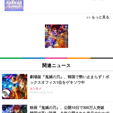
>> もっと見る
ブラックニッカ ニッカ Nikka ウィスキー4000ml ブ
松阪牛 グルメ ハンバーグ 【誕生日ギフトセット】
【New】Amazon Fire TV Stick HD | 手軽にストリ
ラックニッカクリア ウヰスキー 【日本 アサヒ ウィ
誕生日プレゼント 高級 ハンバーグ 肉 ギフト 牛肉
ーミングをはじめよう | ストリーミングメディアプ
スキー】 大容量 お得 4リットル
食べ物 冷凍 高級 内祝 お返し 人気 お取り寄せ グル
レイヤー
メ 出産 男性 土産 女性 お父さん お母さん
￥3,940
￥4,000
￥6,980
【Amazon.co.jp限定】コロナ・エキストラ Corona
松阪牛 グルメ ハンバーグ【オレンジ花束カード】
【New】Amazon Fire TV Stick HD | 手軽にストリ
Extra 瓶 [ 330ml × 8本 ] [オリジナルバケツ付きセッ
松坂牛 花 カード 高級ハンバーグ 肉 ギフト 牛肉 食
ーミングをはじめよう | ストリーミングメディアプ
関連ニュース
ト] [ギフトBox入り]
べ物 冷凍 高級 プレゼント 内祝 お返し 人気 お取り
レイヤー
寄せ グルメ
￥2,249
￥4,000
￥6,980
劇場版『鬼滅の刃』、韓国で勢い止まらず！ボ
ックスオフィス1位をゲキソウ中
父の日ギフト 松阪牛 グルメ ハンバーグ【父の日短
霧島酒造 チューパック黒霧島 25度 [ 焼酎 宮崎県 18
Amazon Fire TV Stick 4K Select | 4Kの高画質スト
エンタメ
冊 ブルー花束カード】父の日 食べ物 肉 父 お父さん
00ml×2本 ]
リーミング | ストリーミングメディアプレイヤー
2025.9.14(日) 12:47
お取り寄せグルメ おつまみ ハンバーグギフト 冷凍
松良 お取り寄せ 絶品
￥4,080
￥7,980
￥4,000
映画『鬼滅の刃』、公開10日で300万人突破