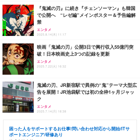
『鬼滅の刃』に続き『チェンソーマン』も韓国
で公開へ “レゼ編”メインポスター＆予告編解
禁
エンタメ
2025.8.14(木) 11:17
映画「鬼滅の刃」公開3日で興行収入55億円突
破！日本映画史上3つの記録を更新
エンタメ
2025.7.22(火) 16:32
鬼滅の刃、JR新宿駅で異例の“鬼”テーマ大型広
告を展開！JR池袋駅では初の全枠1ヶ月ジャッ
ク
エンタメ
2025.7.14(月) 18:38
困った人をサポートするお仕事!問い合わせ対応から開始/ITサ
ポートエンジニア/研修あり