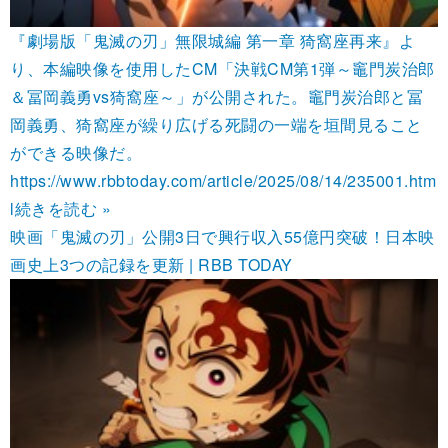
『劇場版「鬼滅の刃」無限城編 第一章 猗窩座再来』よ
り、本編映像を使用したCM「決戦CM第1弾～竈門炭治郎
＆冨岡義勇vs猗窩座～」が公開された。竈門炭治郎と冨
岡義勇、猗窩座が繰り広げる死闘の一端を垣間見ること
ができる映像だ。
https://www.rbbtoday.com/article/2025/08/14/235001.htm
l
続きを読む »
映画「鬼滅の刃」公開3日で興行収入55億円突破！日本映
画史上3つの記録を更新 | RBB TODAY