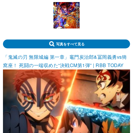
写真をすべて見る
「鬼滅の刃 無限城編 第一章」竈門炭治郎&冨岡義勇vs猗
窩座！ 死闘の一端収めた“決戦CM第1弾” | RBB TODAY