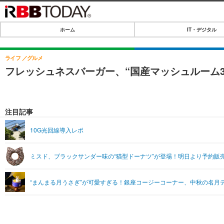
ホーム
IT・デジタル
ホーム
IT・デジタル
ライフ
グルメ
フレッシュネスバーガー、“国産マッシュルーム3
IT・デジタルTOP
SPEED TEST
ネタ
エンタメ
注目記事
ショッピング
エンタメTOP
ライフ
10G光回線導入レポ
韓流・K-POP
ライフTOP
リリース一覧
ミスド、ブラックサンダー味の“猫型ドーナツ”が登場！明日より予約販
音楽
ペット
プッシュ通知の停止方法
グラビア
その他
“まんまる月うさぎ”が可愛すぎる！銀座コージーコーナー、中秋の名月
ショッピング