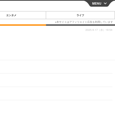
MENU
CLOSE
エンタメ
ライフ
2025.9.17（水）19:54
スマートフォン
ガジェット・ツール
その他
映画・ドラマ
韓国・芸能
グルメ
スポーツ
ショッピング
ブログ
その他