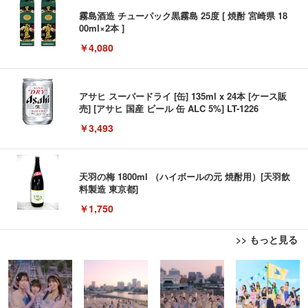
霧島酒造 チューパック黒霧島 25度 [ 焼酎 宮崎県 18
00ml×2本 ]
￥4,080
アサヒ スーパードライ [缶] 135ml x 24本 [ケース販
売] [アサヒ 国産 ビール 缶 ALC 5%] LT-1226
￥3,493
天羽の梅 1800ml （ハイボールの元 焼酎用）[天羽飲
料製造 東京都]
￥1,750
>> もっと見る
松阪牛 グルメ ハンバーグ 【誕生日ギフトセット】
誕生日プレゼント 高級 ハンバーグ 肉 ギフト 牛肉
マイケル・ジャクソン Ｔｈｉｓ Ｉｓ Ｉｔ
食べ物 冷凍 高級 内祝 お返し 人気 お取り寄せ グル
メ 出産 男性 土産 女性 お父さん お母さん