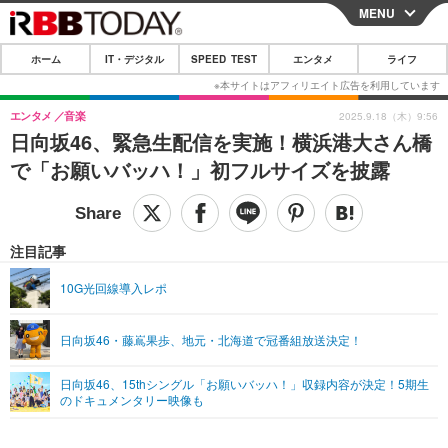
MENU
CLOSE
ホーム
IT・デジタル
SPEED TEST
エンタメ
ライフ
ホーム
IT・デジタル
エンタメ
音楽
2025.9.18（木）9:56
日向坂46、緊急生配信を実施！横浜港大さん橋
IT・デジタルTOP
スマートフォン
SPEED TEST
で「お願いバッハ！」初フルサイズを披露
ネタ
ガジェット・ツール
エンタメ
ショッピング
その他
エンタメTOP
映画・ドラマ
ライフ
注目記事
韓流・K-POP
韓国・芸能
ライフTOP
グルメ
リリース一覧
10G光回線導入レポ
音楽
スポーツ
ペット
ショッピング
プッシュ通知の停止方法
日向坂46・藤嶌果歩、地元・北海道で冠番組放送決定！
グラビア
ブログ
その他
日向坂46、15thシングル「お願いバッハ！」収録内容が決定！5期生
ショッピング
その他
のドキュメンタリー映像も