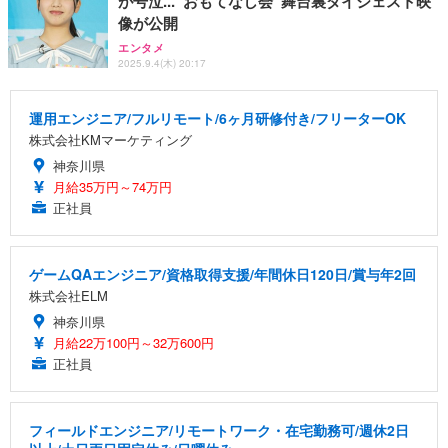
が号泣...“おもてなし会”舞台裏ダイジェスト映
像が公開
エンタメ
2025.9.4(木) 20:17
運用エンジニア/フルリモート/6ヶ月研修付き/フリーターOK
株式会社KMマーケティング
神奈川県
月給35万円～74万円
正社員
ゲームQAエンジニア/資格取得支援/年間休日120日/賞与年2回
株式会社ELM
神奈川県
月給22万100円～32万600円
正社員
フィールドエンジニア/リモートワーク・在宅勤務可/週休2日