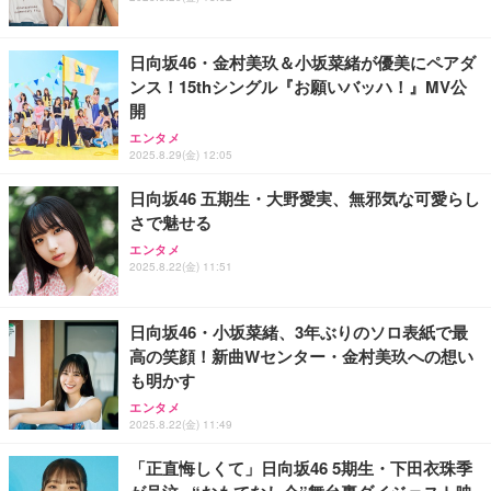
ビーフ 燻製 詰め合わせ ギフト プレゼント おしゃれ
￥2,952
お取り寄せ 肉 国産 ビール オードブル 3000円
日向坂46・金村美玖＆小坂菜緒が優美にペアダ
ンス！15thシングル『お願いバッハ！』MV公
開
エンタメ
2025.8.29(金) 12:05
日向坂46 五期生・大野愛実、無邪気な可愛らし
さで魅せる
エンタメ
2025.8.22(金) 11:51
日向坂46・小坂菜緒、3年ぶりのソロ表紙で最
高の笑顔！新曲Wセンター・金村美玖への想い
も明かす
エンタメ
2025.8.22(金) 11:49
「正直悔しくて」日向坂46 5期生・下田衣珠季