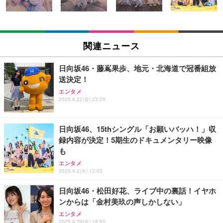
￥4,000
松阪牛 グルメ ハンバーグ【オレンジ花束カード】
松坂牛 花 カード 高級ハンバーグ 肉 ギフト 牛肉 食
ハイスクール・ミュージカル (吹替版)
関連ニュース
べ物 冷凍 高級 プレゼント 内祝 お返し 人気 お取り
￥400
寄せ グルメ
￥4,000
日向坂46・藤嶌果歩、地元・北海道で冠番組放
送決定！
父の日ギフト 松阪牛 グルメ ハンバーグ【父の日短
エンタメ
冊 ブルー花束カード】父の日 食べ物 肉 父 お父さん
2025.8.22(金) 23:20
Shall we ダンス？
お取り寄せグルメ おつまみ ハンバーグギフト 冷凍
松良 お取り寄せ 絶品
￥4,000
日向坂46、15thシングル「お願いバッハ！」収
録内容が決定！5期生のドキュメンタリー映像
お中元 ギフト 【TV紹介されました♪】 純系 名古屋
も
コーチン 燻製 4種 セット おつまみ お取り寄せグル
INI THE MOVIE『I Need I』
メ 100％国産 高級 地鶏 お肉 ハム ソーセージ 冷凍
エンタメ
￥2,100
2025.9.2(火) 12:03
化粧箱入り 手提げ紙袋 熨斗対応可 南部食鶏 RK-29-
￥4,066
B-R
日向坂46・松田好花、ライブ中の裏話！イヤホ
ンからは「金村美玖の声しかしない」
Butz Delicatessen おつまみアソートセット 【誕生
日用（バースデーカード付き）】 おつまみセット 6
エンタメ
IVE THE 1ST WORLD TOUR in CINEMA（字幕版）
品 食べ比べ ご自宅用 お中元 合鴨 牛タン ロースト
2025.8.29(金) 18:52