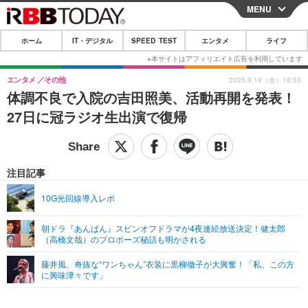
MENU
CLOSE
ホーム
IT・デジタル
SPEED TEST
エンタメ
ライフ
ホーム
IT・デジタル
エンタメ
その他
2025.9.19（金）18:53
体調不良で入院の吉田照美、活動再開を発表！
IT・デジタルTOP
スマートフォン
SPEED TEST
27日に冠ラジオ生出演で復帰
ネタ
ガジェット・ツール
エンタメ
ショッピング
その他
エンタメTOP
映画・ドラマ
ライフ
注目記事
韓流・K-POP
韓国・芸能
ライフTOP
グルメ
リリース一覧
10G光回線導入レポ
音楽
スポーツ
ペット
ショッピング
プッシュ通知の停止方法
朝ドラ『あんぱん』スピンオフドラマが4夜連続放送決定！健太郎
（高橋文哉）のプロポーズ秘話も明かされる
グラビア
ブログ
その他
藤井風、奇抜な“ワンちゃん”衣装に黒柳徹子が大興奮！「私、この方
ショッピング
その他
に興味津々です」