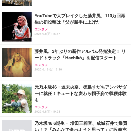
品 食べ比べ ご自宅用 お中元 合鴨 牛タン ロースト
ビーフ 燻製 詰め合わせ ギフト プレゼント おしゃれ
￥2,952
お取り寄せ 肉 国産 ビール オードブル 3000円
YouTubeで大ブレイクした藤井風、110万回再
生の初投稿は「父が勝手に上げた」
エンタメ
2025.9.8(月) 15:57
藤井風、3年ぶりの新作アルバム発売決定！ リ
ードトラック「Hachikō」を配信スタート
エンタメ
2025.6.13(金) 13:36
元乃木坂46・堀未央奈、徳島すだちアンバサダ
ーに就任！キュートな麦わら帽子姿で収穫体験
も
エンタメ
2025.9.8(月) 19:23
乃木坂46 6期生・ 増田三莉音、成城石井で爆買
い！？「みんなで食べようと思って」に設楽充