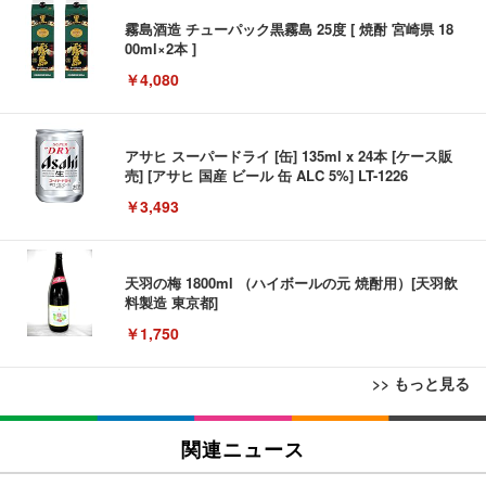
霧島酒造 チューパック黒霧島 25度 [ 焼酎 宮崎県 18
00ml×2本 ]
￥4,080
アサヒ スーパードライ [缶] 135ml x 24本 [ケース販
売] [アサヒ 国産 ビール 缶 ALC 5%] LT-1226
￥3,493
天羽の梅 1800ml （ハイボールの元 焼酎用）[天羽飲
料製造 東京都]
￥1,750
>> もっと見る
松阪牛 グルメ ハンバーグ 【誕生日ギフトセット】
誕生日プレゼント 高級 ハンバーグ 肉 ギフト 牛肉
関連ニュース
マイケル・ジャクソン Ｔｈｉｓ Ｉｓ Ｉｔ
食べ物 冷凍 高級 内祝 お返し 人気 お取り寄せ グル
メ 出産 男性 土産 女性 お父さん お母さん