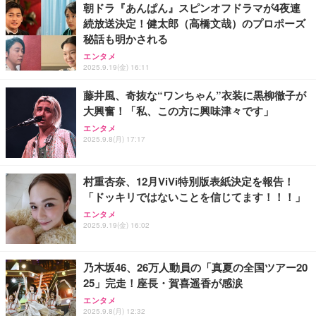
￥4,000
朝ドラ『あんぱん』スピンオフドラマが4夜連
続放送決定！健太郎（高橋文哉）のプロポーズ
秘話も明かされる
松阪牛 グルメ ハンバーグ【オレンジ花束カード】
松坂牛 花 カード 高級ハンバーグ 肉 ギフト 牛肉 食
ハイスクール・ミュージカル (吹替版)
エンタメ
2025.9.19(金) 16:11
べ物 冷凍 高級 プレゼント 内祝 お返し 人気 お取り
￥400
寄せ グルメ
￥4,000
藤井風、奇抜な“ワンちゃん”衣装に黒柳徹子が
大興奮！「私、この方に興味津々です」
父の日ギフト 松阪牛 グルメ ハンバーグ【父の日短
エンタメ
冊 ブルー花束カード】父の日 食べ物 肉 父 お父さん
2025.9.8(月) 17:17
Shall we ダンス？
お取り寄せグルメ おつまみ ハンバーグギフト 冷凍
松良 お取り寄せ 絶品
￥4,000
村重杏奈、12月ViVi特別版表紙決定を報告！
「ドッキリではないことを信じてます！！！」
お中元 ギフト 【TV紹介されました♪】 純系 名古屋
エンタメ
コーチン 燻製 4種 セット おつまみ お取り寄せグル
INI THE MOVIE『I Need I』
2025.9.19(金) 16:02
メ 100％国産 高級 地鶏 お肉 ハム ソーセージ 冷凍
￥2,100
化粧箱入り 手提げ紙袋 熨斗対応可 南部食鶏 RK-29-
￥4,066
B-R
乃木坂46、26万人動員の「真夏の全国ツアー20
25」完走！座長・賀喜遥香が感涙
Butz Delicatessen おつまみアソートセット 【誕生
エンタメ
日用（バースデーカード付き）】 おつまみセット 6
IVE THE 1ST WORLD TOUR in CINEMA（字幕版）
2025.9.8(月) 12:32