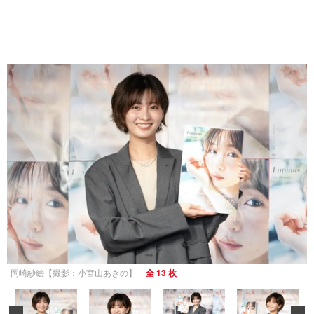
岡崎紗絵【撮影：小宮山あきの】
全 13 枚