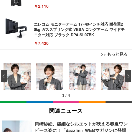
￥2,110
エレコム モニターアーム 17~49インチ対応 耐荷重2
0kg ガススプリング式 VESA ロングアーム ワイドモ
ニター対応 ブラック DPA-SL07BK
￥7,420
>> もっと見る
Bluetoothイヤホン ワイヤレスイヤホン IPX7防水
エレコム 充電器 Type-C USB-C 20W USB PD対応
エレコム ワイヤレスマウス Bluetooth Slint M-TM1
最大60時間再生 2026年最新Bluetooth6.0ブルートゥ
ケーブル一体型 1.5m PSE認証品 GaN採用 折りたた
0BBWH/EC 薄型 静音 4ボタン プレゼンモード機能
‹
ースイヤホン 全音域HIFI音質低遅延接続瞬時 片耳/
み式プラグ しろちゃん 【 iPhone16 15 等対応】 E
付 Windows Mac Android iOS iPadOS FireOS対応
両耳 WEB会議/運動/ゲーム/通学通勤/スポーツ/音楽
C-AC6920WF
ホワイト
￥999
￥1,090
￥1,390
用iPhone/Android対応 (002 black)
1
/
4
Grithope イヤホン タイプC【2026新モデル 耐久
モバイルバッテリー 大容量 30000mAh 【22.5W/20
エレコム ワイヤレスマウス Bluetooth EX-G 握りの
性】 有線イヤホン マイク付き HiFi音質 ノイズ低減
W急速充電 4本ケーブル内蔵】 209g超軽量 小型 バ
極み 静音設計 5ボタン マルチペアリング Mサイズ
関連ニュース
重低音 遅延なし
ッテリー 5台同時充電 Type-C出力 スマホ 充電器 LC
ガンメタリック M-XGM15BBSGM/EC
D残量表示 LEDライト付き ストラップ付き 持ち運び
￥949
￥2,469
￥1,890
携帯充電器 停電対策 アウトドア/旅行/出張/防災/緊
岡崎紗絵、繊細なシルエットが映える春夏ワン
急用 iOS/Android各種他対応 機内持込可 (高級白い)
ピース姿に！「dazzlin」WEBマガジンに登場