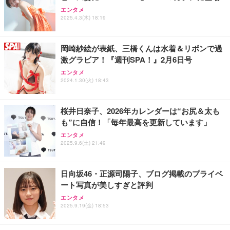
Lightning to 3.5mm イヤホンジャック 変換 MFi認
エレコム 充電器 Type-C USB-C 20W USB PD対応 1
エンタメ
証 【ハイレゾ音質】 内蔵DAC 遅延なし 48ビット/9
ポート PSE認証品 GaN採用 折りたたみ式プラグ ホ
HP 有線 マウス HP 100G
2025.4.3(木) 18:19
6KHz 音量調節対応
ワイト 【 iPhone16 15 等対応】 EC-AC6820WH
￥723
￥999
￥790
岡崎紗絵が表紙、三橋くんは水着＆リボンで過
激グラビア！『週刊SPA！』2月6日号
【HIFI音質】iphone イヤホンジャック ライトニン
エレコム 充電器 40W 2ポート Type-C USB PD対応
エレコム ワイヤレスマウス 静音 Slint Bluetooth 無
エンタメ
グ イヤホン 変換 MFI認証 4極 内蔵DAC 遅延なし 音
PPS対応 GaN II採用 折りたたみ式プラグ ホワイト
線2.4GHz 3台マルチペアリング 薄型 軽量 充電式 M
2024.1.30(火) 18:43
量調節/音楽
EC-AC10640WH
サイズ ブラック M-TM25MBMSABK
￥999
￥1,790
￥2,240
桜井日奈子、2026年カレンダーは“お尻＆太も
も”に自信！「毎年最高を更新しています」
寝ホン 睡眠用イヤホン 寝ながら 痛くない 超軽量2.8
エレコム 65W 充電器 Type-C コンセント 急速 PD対
マウス 無線 静音 ワイヤレスマウス Bluetooth 5.4 2.
g ASMR推薦 ワイヤレス Bluetooth6.1 柔軟性高 安
応 スイング式プラグ採用 PSE技術基準適合 ブラッ
エンタメ
4GHz Type-C 充電式 無線マウス 薄型 3段階DPI切替
眠 仕事 ブルー
ク EC-AC12465BK
2025.9.6(土) 21:49
￥1,468
￥2,682
￥2,190
日向坂46・正源司陽子、ブログ掲載のプライベ
ート写真が美しすぎと評判
エンタメ
2025.9.19(金) 18:53