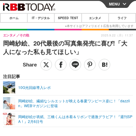
MENU
CLOSE
ホーム
IT・デジタル
SPEED TEST
エンタメ
ライフ
ホーム
IT・デジタル
エンタメ
その他
2025.9.22（月）11:37
岡崎紗絵、20代最後の写真集発売に喜び!「大
IT・デジタルTOP
スマートフォン
SPEED TEST
人になった私も見てほしい」
ネタ
ガジェット・ツール
エンタメ
ショッピング
その他
エンタメTOP
映画・ドラマ
ライフ
注目記事
韓流・K-POP
韓国・芸能
ライフTOP
グルメ
リリース一覧
10G光回線導入レポ
音楽
スポーツ
ペット
ショッピング
プッシュ通知の停止方法
岡崎紗絵、繊細なシルエットが映える春夏ワンピース姿に！「dazzli
n」WEBマガジンに登場
グラビア
ブログ
その他
岡崎紗絵が表紙、三橋くんは水着＆リボンで過激グラビア！『週刊SP
ショッピング
その他
A！』2月6日号