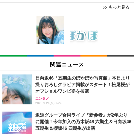
>> もっと見る
ブラックニッカ ニッカ Nikka ウィスキー4000ml ブ
松阪牛 グルメ ハンバーグ 【誕生日ギフトセット】
【New】Amazon Fire TV Stick HD | 手軽にストリ
ラックニッカクリア ウヰスキー 【日本 アサヒ ウィ
誕生日プレゼント 高級 ハンバーグ 肉 ギフト 牛肉
ーミングをはじめよう | ストリーミングメディアプ
スキー】 大容量 お得 4リットル
食べ物 冷凍 高級 内祝 お返し 人気 お取り寄せ グル
レイヤー
メ 出産 男性 土産 女性 お父さん お母さん
￥3,940
￥4,000
￥6,980
【Amazon.co.jp限定】コロナ・エキストラ Corona
松阪牛 グルメ ハンバーグ【オレンジ花束カード】
【New】Amazon Fire TV Stick HD | 手軽にストリ
Extra 瓶 [ 330ml × 8本 ] [オリジナルバケツ付きセッ
松坂牛 花 カード 高級ハンバーグ 肉 ギフト 牛肉 食
ーミングをはじめよう | ストリーミングメディアプ
関連ニュース
ト] [ギフトBox入り]
べ物 冷凍 高級 プレゼント 内祝 お返し 人気 お取り
レイヤー
寄せ グルメ
￥2,249
￥4,000
￥6,980
日向坂46「五期生のぽかぽか写真館」本日より
撮りおろしグラビア掲載がスタート！松尾桜が
父の日ギフト 松阪牛 グルメ ハンバーグ【父の日短
オフショルワンピ姿を披露
霧島酒造 チューパック黒霧島 25度 [ 焼酎 宮崎県 18
Amazon Fire TV Stick 4K Select | 4Kの高画質スト
冊 ブルー花束カード】父の日 食べ物 肉 父 お父さん
00ml×2本 ]
リーミング | ストリーミングメディアプレイヤー
エンタメ
お取り寄せグルメ おつまみ ハンバーグギフト 冷凍
2025.9.24(水) 14:28
松良 お取り寄せ 絶品
￥4,080
￥7,980
￥4,000
坂道グループ合同ライブ『新参者』が2年ぶり
に開催！今年加入の乃木坂46 六期生＆日向坂46
お中元 ギフト 【TV紹介されました♪】 純系 名古屋
アサヒ スーパードライ [缶] 135ml x 24本 [ケース販
Amazon Fire TV Stick 4K Plus | 映画館のような4K
五期生＆櫻坂46 四期生が出演
コーチン 燻製 4種 セット おつまみ お取り寄せグル
売] [アサヒ 国産 ビール 缶 ALC 5%] LT-1226
体験 | ストリーミングメディアプレイヤー