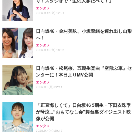
り！スタジオで「生の人参たべて！」
エンタメ
2025.9.16(火) 12:21
日向坂46・金村美玖、小坂菜緒を連れ出し山形
へ！
エンタメ
2025.9.12(金) 18:36
日向坂46・松尾桜、五期生楽曲『空飛ぶ車』セ
ンターに！本日よりMV公開
エンタメ
2025.9.8(月) 22:11
「正直悔しくて」日向坂46 5期生・下田衣珠季
が号泣...“おもてなし会”舞台裏ダイジェスト映
像が公開
エンタメ
2025.9.4(木) 20:17