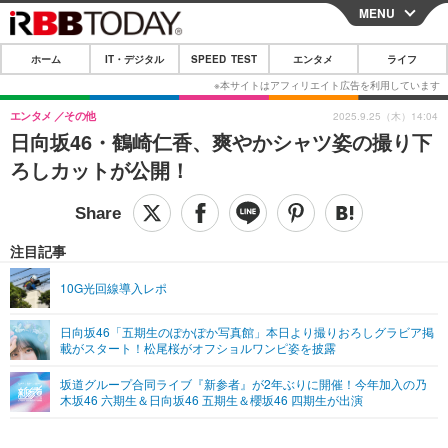
MENU
CLOSE
ホーム
IT・デジタル
SPEED TEST
エンタメ
ライフ
ホーム
IT・デジタル
エンタメ
その他
2025.9.25（木）14:04
日向坂46・鶴崎仁香、爽やかシャツ姿の撮り下
IT・デジタルTOP
スマートフォン
SPEED TEST
ろしカットが公開！
ネタ
ガジェット・ツール
エンタメ
ショッピング
その他
エンタメTOP
映画・ドラマ
ライフ
注目記事
韓流・K-POP
韓国・芸能
ライフTOP
グルメ
リリース一覧
10G光回線導入レポ
音楽
スポーツ
ペット
ショッピング
プッシュ通知の停止方法
日向坂46「五期生のぽかぽか写真館」本日より撮りおろしグラビア掲
載がスタート！松尾桜がオフショルワンピ姿を披露
グラビア
ブログ
その他
坂道グループ合同ライブ『新参者』が2年ぶりに開催！今年加入の乃
ショッピング
その他
木坂46 六期生＆日向坂46 五期生＆櫻坂46 四期生が出演