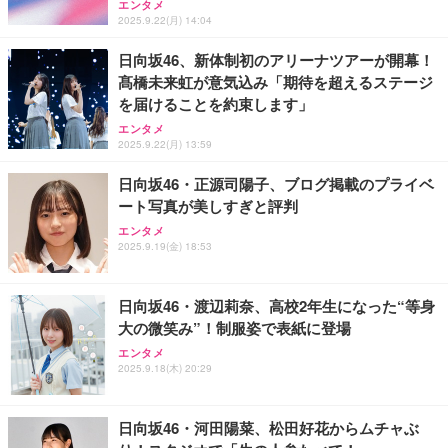
メ 100％国産 高級 地鶏 お肉 ハム ソーセージ 冷凍
エンタメ
化粧箱入り 手提げ紙袋 熨斗対応可 南部食鶏 RK-29-
￥3,493
￥9,980
2025.9.22(月) 14:04
￥4,066
B-R
日向坂46、新体制初のアリーナツアーが開幕！
髙橋未来虹が意気込み「期待を超えるステージ
Butz Delicatessen おつまみアソートセット 【誕生
天羽の梅 1800ml （ハイボールの元 焼酎用）[天羽飲
Amazon Echo Dot (エコードット) 第5世代 - Alex
日用（バースデーカード付き）】 おつまみセット 6
を届けることを約束します」
料製造 東京都]
a、センサー搭載、鮮やかなサウンド｜チャコール
品 食べ比べ ご自宅用 お中元 合鴨 牛タン ロースト
エンタメ
ビーフ 燻製 詰め合わせ ギフト プレゼント おしゃれ
￥1,750
￥7,480
2025.9.22(月) 13:59
￥2,952
お取り寄せ 肉 国産 ビール オードブル 3000円
日向坂46・正源司陽子、ブログ掲載のプライベ
ート写真が美しすぎと評判
エンタメ
2025.9.19(金) 18:53
日向坂46・渡辺莉奈、高校2年生になった“等身
大の微笑み”！制服姿で表紙に登場
エンタメ
2025.9.18(木) 20:29
日向坂46・河田陽菜、松田好花からムチャぶ