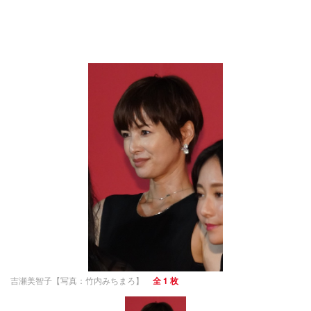
吉瀬美智子【写真：竹内みちまろ】
全 1 枚