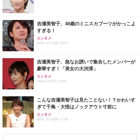
吉瀬美智子、49歳のミニスカブーツがかっこよ
すぎる！
エンタメ
2024.12.13(金) 18:07
吉瀬美智子、急なお誘いで集合したメンバーが
豪華すぎ！「美女の大渋滞」
エンタメ
2024.4.15(月) 15:06
こんな吉瀬美智子は見たことない！？かわいす
ぎて千鳥・大悟はノックアウト寸前に
エンタメ
2023.10.12(木) 17:03