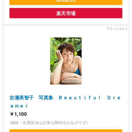
楽天市場
吉瀬美智子 写真集 Ｂｅａｕｔｉｆｕｌ Ｄｒｅ
ａｍｅｒ
￥1,100
(価格・在庫状況は記事公開時点のものです)