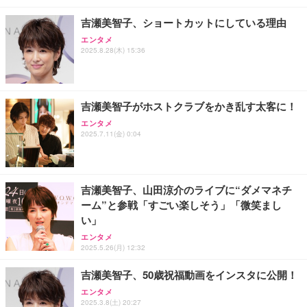
松良 お取り寄せ 絶品
￥4,080
￥7,980
￥4,000
吉瀬美智子、ショートカットにしている理由
エンタメ
お中元 ギフト 【TV紹介されました♪】 純系 名古屋
アサヒ スーパードライ [缶] 135ml x 24本 [ケース販
Amazon Fire TV Stick 4K Plus | 映画館のような4K
2025.8.28(木) 15:36
コーチン 燻製 4種 セット おつまみ お取り寄せグル
売] [アサヒ 国産 ビール 缶 ALC 5%] LT-1226
体験 | ストリーミングメディアプレイヤー
メ 100％国産 高級 地鶏 お肉 ハム ソーセージ 冷凍
化粧箱入り 手提げ紙袋 熨斗対応可 南部食鶏 RK-29-
￥3,493
￥9,980
￥4,066
B-R
吉瀬美智子がホストクラブをかき乱す太客に！
エンタメ
Butz Delicatessen おつまみアソートセット 【誕生
天羽の梅 1800ml （ハイボールの元 焼酎用）[天羽飲
Amazon Echo Dot (エコードット) 第5世代 - Alex
2025.7.11(金) 0:04
日用（バースデーカード付き）】 おつまみセット 6
料製造 東京都]
a、センサー搭載、鮮やかなサウンド｜チャコール
品 食べ比べ ご自宅用 お中元 合鴨 牛タン ロースト
ビーフ 燻製 詰め合わせ ギフト プレゼント おしゃれ
￥1,750
￥7,480
￥2,952
お取り寄せ 肉 国産 ビール オードブル 3000円
吉瀬美智子、山田涼介のライブに“ダメマネチ
ーム”と参戦「すごい楽しそう」「微笑まし
い」
エンタメ
2025.5.26(月) 12:32
吉瀬美智子、50歳祝福動画をインスタに公開！
エンタメ
2025.3.8(土) 20:27