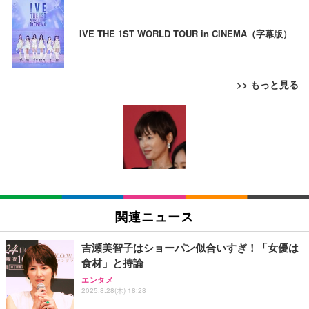
IVE THE 1ST WORLD TOUR in CINEMA（字幕版）
>> もっと見る
ブラックニッカ ニッカ Nikka ウィスキー4000ml ブ
松阪牛 グルメ ハンバーグ 【誕生日ギフトセット】
【New】Amazon Fire TV Stick HD | 手軽にストリ
ラックニッカクリア ウヰスキー 【日本 アサヒ ウィ
誕生日プレゼント 高級 ハンバーグ 肉 ギフト 牛肉
ーミングをはじめよう | ストリーミングメディアプ
スキー】 大容量 お得 4リットル
食べ物 冷凍 高級 内祝 お返し 人気 お取り寄せ グル
レイヤー
メ 出産 男性 土産 女性 お父さん お母さん
￥3,940
￥4,000
￥6,980
【Amazon.co.jp限定】コロナ・エキストラ Corona
松阪牛 グルメ ハンバーグ【オレンジ花束カード】
【New】Amazon Fire TV Stick HD | 手軽にストリ
Extra 瓶 [ 330ml × 8本 ] [オリジナルバケツ付きセッ
松坂牛 花 カード 高級ハンバーグ 肉 ギフト 牛肉 食
ーミングをはじめよう | ストリーミングメディアプ
関連ニュース
ト] [ギフトBox入り]
べ物 冷凍 高級 プレゼント 内祝 お返し 人気 お取り
レイヤー
寄せ グルメ
￥2,249
￥4,000
￥6,980
吉瀬美智子はショーパン似合いすぎ！「女優は
食材」と持論
父の日ギフト 松阪牛 グルメ ハンバーグ【父の日短
霧島酒造 チューパック黒霧島 25度 [ 焼酎 宮崎県 18
Amazon Fire TV Stick 4K Select | 4Kの高画質スト
エンタメ
冊 ブルー花束カード】父の日 食べ物 肉 父 お父さん
2025.8.28(木) 18:28
00ml×2本 ]
リーミング | ストリーミングメディアプレイヤー
お取り寄せグルメ おつまみ ハンバーグギフト 冷凍