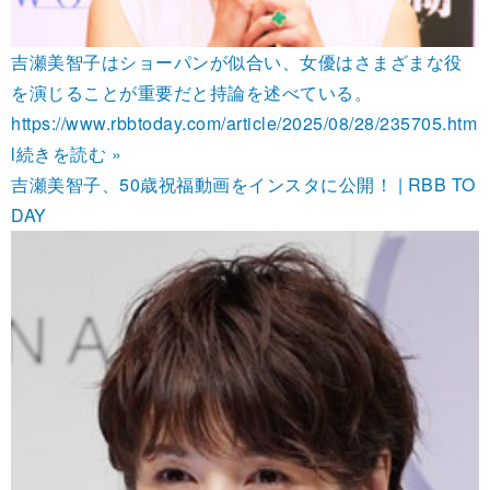
吉瀬美智子はショーパンが似合い、女優はさまざまな役
を演じることが重要だと持論を述べている。
https://www.rbbtoday.com/article/2025/08/28/235705.htm
l
続きを読む »
吉瀬美智子、50歳祝福動画をインスタに公開！ | RBB TO
DAY