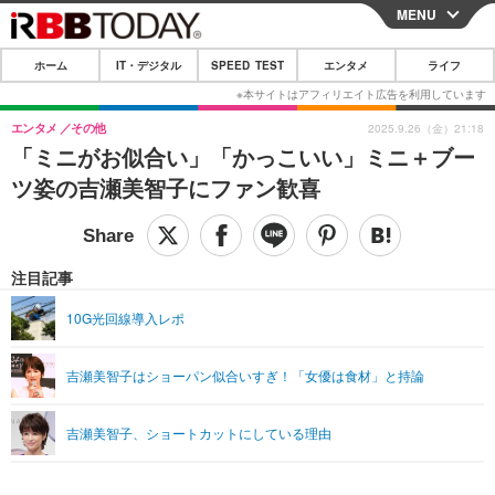
MENU
CLOSE
ホーム
IT・デジタル
SPEED TEST
エンタメ
ライフ
ホーム
IT・デジタル
エンタメ
その他
2025.9.26（金）21:18
「ミニがお似合い」「かっこいい」ミニ＋ブー
IT・デジタルTOP
スマートフォン
SPEED TEST
ツ姿の吉瀬美智子にファン歓喜
ネタ
ガジェット・ツール
エンタメ
ショッピング
その他
エンタメTOP
映画・ドラマ
ライフ
注目記事
韓流・K-POP
韓国・芸能
ライフTOP
グルメ
リリース一覧
10G光回線導入レポ
音楽
スポーツ
ペット
ショッピング
プッシュ通知の停止方法
吉瀬美智子はショーパン似合いすぎ！「女優は食材」と持論
グラビア
ブログ
その他
ショッピング
その他
吉瀬美智子、ショートカットにしている理由