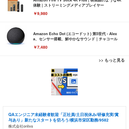
体験 | ストリーミングメディアプレイヤー
￥9,980
Amazon Echo Dot (エコードット) 第5世代 - Alex
a、センサー搭載、鮮やかなサウンド｜チャコール
￥7,480
>> もっと見る
[EdoErgo] オフィスチェア 椅子 テレワーク 疲れな
EIZO ビジネス向けプレミアムモニター | FlexScan
Amazonベーシック ペットシーツ 薄型 レギュラー 1
い 跳ね上げ式アームレスト コンパクト 約105度ロッ
EV3240X-WT | 31.5型4K UHD・USB Type-C・ホワ
回使い捨て 無香料 ホワイト 300枚
キング pc 事務椅子 360度回転 座面昇降 強化ナイロ
イト
ン樹脂ベース 通気性メッシュ 在宅ワーク H-WY01
￥3,373
￥5,699
￥105,595
(黒網+黒枠+黒足)
EIZO ビジネス向けプレミアムモニター | FlexScan
SIHOO B100 オフィスチェア／デスクチェア メッシ
Amazonベーシック ペットシーツ 厚型 ワイド 42枚
EV2740X-WT | 27.0型4K UHD・USB Type-C・ホワ
ュチェア 人間工学 疲れない ブラック
x2袋(84枚) ホワイト(吸収面:ライトブルー)
QAエンジニア未経験者歓迎「正社員/土日祝休み/研修充実/賞
イト
与あり」新たなスタートを切ろう/横浜市栄区勤務/9582
￥27,999
￥3,234
￥109,572
株式会社onlixs