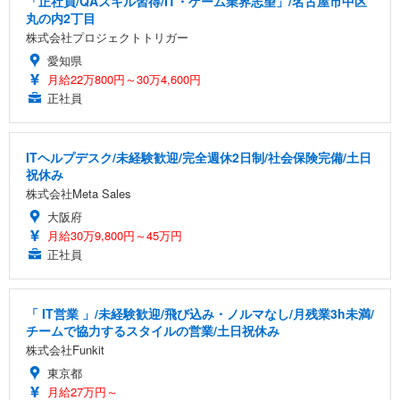
「正社員/QAスキル習得/IT・ゲーム業界志望」/名古屋市中区
丸の内2丁目
株式会社プロジェクトトリガー
愛知県
月給22万800円～30万4,600円
正社員
ITヘルプデスク/未経験歓迎/完全週休2日制/社会保険完備/土日
祝休み
株式会社Meta Sales
大阪府
月給30万9,800円～45万円
正社員
「 IT営業 」/未経験歓迎/飛び込み・ノルマなし/月残業3h未満/
チームで協力するスタイルの営業/土日祝休み
株式会社Funkit
東京都
月給27万円～