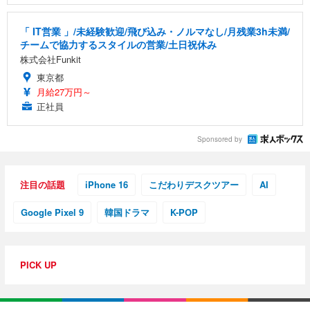
「 IT営業 」/未経験歓迎/飛び込み・ノルマなし/月残業3h未満/
チームで協力するスタイルの営業/土日祝休み
株式会社Funkit
東京都
月給27万円～
正社員
Sponsored by
注目の話題
iPhone 16
こだわりデスクツアー
AI
Google Pixel 9
韓国ドラマ
K-POP
PICK UP