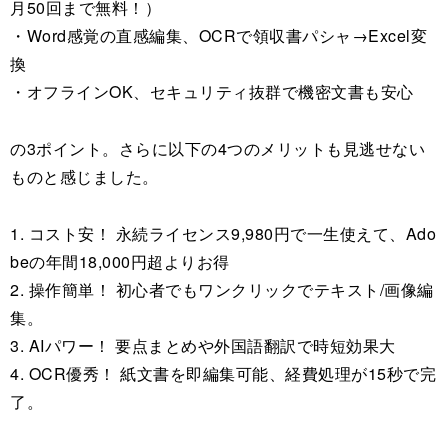
月50回まで無料！）
・Word感覚の直感編集、OCRで領収書パシャ→Excel変
換
・オフラインOK、セキュリティ抜群で機密文書も安心
の3ポイント。さらに以下の4つのメリットも見逃せない
ものと感じました。
1. コスト安！ 永続ライセンス9,980円で一生使えて、Ado
beの年間18,000円超よりお得
2. 操作簡単！ 初心者でもワンクリックでテキスト/画像編
集。
3. AIパワー！ 要点まとめや外国語翻訳で時短効果大
4. OCR優秀！ 紙文書を即編集可能、経費処理が15秒で完
了。