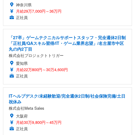
神奈川県
Sezlife オフィスチェア デスクチェア 疲れない テレ
月給29万7,000円～36万円
【純正品】27"ゲーミングモニター DualSense 充電
ネオ・ルーライフ ネオ・オムツ L 中型犬用 26枚入
ワーク チェア 強化バックレスト 30度ロッキング機
正社員
フック付き（CFI-ZDM1J）
り 単品
能 人間工学 椅子 腰サポート 90度跳ね上げ式アーム
レスト 3Dヘッドレスト ハンガー付き 高反発クッシ
￥49,979
￥1,800
￥7,680
ョン PCチェア 通気性メッシュ ゲーミング/勉強/事
「27卒」ゲームテクニカルサポートスタッフ・完全週休2日制
務用 おしゃれ パソコンチェア (ブラック)
「正社員/QAスキル習得/IT・ゲーム業界志望」/名古屋市中区
Sezlife オフィスチェア デスクチェア 疲れない テレ
【整備済み品】Dell E2724HS 27インチ 液晶モニタ
Smart Basic(スマートベーシック) 【Amazon.co.jp
丸の内2丁目
ワーク チェア 強化バックレスト 30度ロッキング機
ー フルHD（1920×1080）VA 非光沢 HDMI/DisplayP
限定】 Smart Basic アイリスオーヤマ ペットシーツ
株式会社プロジェクトトリガー
能 人間工学 椅子 腰サポート 90度跳ね上げ式アーム
ort/VGA スピーカー内蔵 高さ調整 スイベル VESA対
超厚型 お徳用 ワイド 100枚入 (x 1) (ケース販売)
レスト 3Dヘッドレスト ハンガー付き 高反発クッシ
応 ComfortView ビジネス向け
愛知県
￥7,680
￥15,800
￥3,670
ョン PCチェア 通気性メッシュ ゲーミング/勉強/事
月給22万800円～30万4,600円
務用 おしゃれ パソコンチェア (ホワイト)
正社員
ANDWINT オフィスチェア デスクチェア 肘なし メ
【MiniLED/24.5inch/280Hz/FHD】GRAPHT THE S
アイリスオーヤマ ペットシーツ 超厚型 お徳用 レギ
ッシュ 通気性 ランバーサポート付き 腰サポート ガ
HOOTER Gaming Monitor 24” Essential ゲーミン
ュラー 200枚入【Amazon.co.jp限定】
ス圧無段階昇降 360度回転 キャスター付き コンパク
グモニター QD 24.5インチ 1ms FHD 量子ドット 残
ITヘルプデスク/未経験歓迎/完全週休2日制/社会保険完備/土日
ト 幅52×奥行58.5×高さ84～96cm テレワーク 在宅
像低減 (3年保証 | 輝点保証 | 日本メーカー)
￥3,731
￥4,139
￥34,980
祝休み
勤務 ブラック
株式会社Meta Sales
大阪府
月給30万9,800円～45万円
正社員