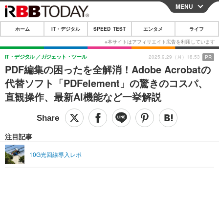
MENU
CLOSE
ホーム
IT・デジタル
SPEED TEST
エンタメ
ライフ
ホーム
IT・デジタル
IT・デジタル
ガジェット・ツール
2025.9.29（月）18:53
PR
PDF編集の困ったを全解消！Adobe Acrobatの
IT・デジタルTOP
スマートフォン
SPEED TEST
代替ソフト「PDFelement」の驚きのコスパ、
ネタ
ガジェット・ツール
直観操作、最新AI機能など一挙解説
エンタメ
ショッピング
その他
エンタメTOP
映画・ドラマ
ライフ
韓流・K-POP
韓国・芸能
注目記事
ライフTOP
グルメ
リリース一覧
音楽
スポーツ
10G光回線導入レポ
ペット
ショッピング
プッシュ通知の停止方法
グラビア
ブログ
その他
ショッピング
その他